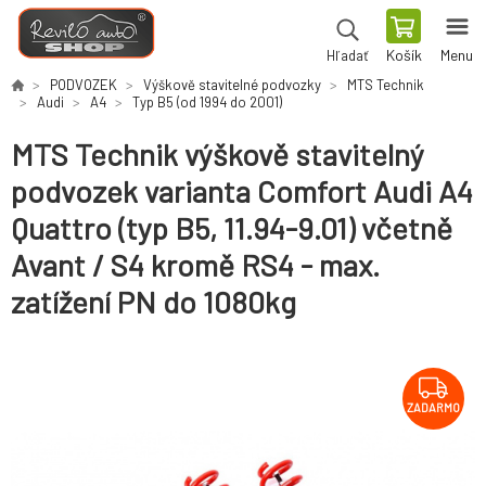
Košík
Menu
Hľadať
PODVOZEK
Výškově stavitelné podvozky
MTS Technik
Audi
A4
Typ B5 (od 1994 do 2001)
MTS Technik výškově stavitelný
podvozek varianta Comfort Audi A4
Quattro (typ B5, 11.94-9.01) včetně
Avant / S4 kromě RS4 - max.
zatížení PN do 1080kg
ZADARMO