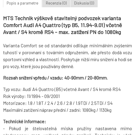
Popis a parametre
Recenzia (0)
Diskusia (0)
MTS Technik výškově stavitelný podvozek varianta
Comfort Audi A4 Quattro (typ B5, 11.94-9.01) včetně
Avant / S4 kromě RS4 - max. zatížení PN do 1080kg
Varianta Comfort se od standardní odlišuje minimálním zvýšením
tuhosti v porovnaní s továrním odpružením, ale přesto dodá vozu
sportovní vzhled a vlastnosti. Poskytuje nížší míru snížení a hodí se
pro vozy, které jsou používány denně.
Rozsah snížení vpředu / vzadu: 40-90mm / 20-80mm.
Typ vozu: Audi A4 Quattro (B5) včetně Avant / S4 kromě RS4
Rok výroby: 11/1994 - 09/2001
Motorizace: 1.8 / 1.8T / 2.4 / 2.6 / 2.8 / 1.9TDi / 2.5TDi / S4
Maximální zatížení náprav přední / zadní: 1080kg / 1130kg
Technické informace:
- Pokud je štelovatelná miska pružiny nastavena mimo