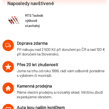
Naposledy navštívené
MTS Technik
výškově
stavitelný
podvozek
varianta Comfort
Audi A4 Quattro
Doprava zdarma
(typ B5, 11.94-
Při nákupu nad 2 500 Kč při doručení po ČR a nad 120 €
9.01) včetně
při doručení na Slovensko.
Avant / S4
kromě RS4 -
Přes 20 let zkušeností
max. zatížení PN
Jsme na trhu od roku 1999, rádi vám odborně porádíme
do 1080kg
s výběrem či montáží.
Kamenná prodejna
Máme vlastní prodejnu a rozsáhlý sklad. Většinu zboží
expedujeme obratem.
Auta jsou naším koníčkem