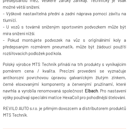
předepsanou mez, veškeré záruky zanikají. Technicky je však
možné větší snížení.
- Výškově nastavitelná přední a zadní náprava pomocí závitu na
tlumiči.
- U vozů s továrně sníženým sportovním podvozkem může být
míra snížení nižší.
- Pokud montujete podvozek na vůz s originálními koly a
předepsaným rozměrem pneumatik, může být žádoucí použití
rozšiřovacích podložek pod kola.
Polský výrobce MTS Technik přináší na trh produkty s vynikajícím
poměrem cena / kvalita. Precizní provedení se vyznačuje
antikorozní povrchovou úpravou galvanickým žlutým zinkem,
černě eloxovanými komponenty a červenými pružinami, které
navrhla a vyrobila renomovaná společnost
Eibach
. Pro nastavení
výšky používají speciální matice HexaCoil pro pohodlnější štelování.
REVILO AUTO s.r.o. je přímým dovozcem a distributorem produktů
MTS Technik.