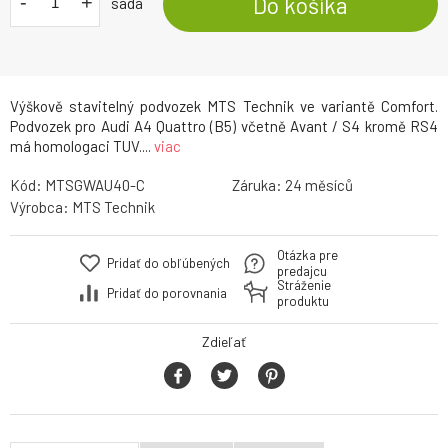
-
+
Do košíka
sada
Výškově stavitelný podvozek MTS Technik ve variantě Comfort.
Podvozek pro Audi A4 Quattro (B5) včetně Avant / S4 kromě RS4
má homologaci TUV....
viac
Kód:
MTSGWAU40-C
Záruka:
24
Výrobca:
MTS Technik
Otázka pre
Pridať do obľúbených
predajcu
Stráženie
Pridať do porovnania
produktu
Zdieľať