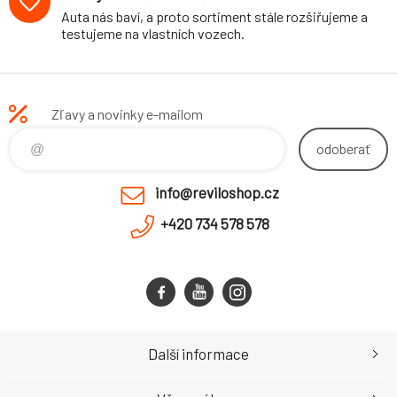
Auta nás baví, a proto sortiment stále rozšiřujeme a
testujeme na vlastních vozech.
Zľavy a novinky e-mailom
odoberať
info@reviloshop.cz
+420 734 578 578
Další informace