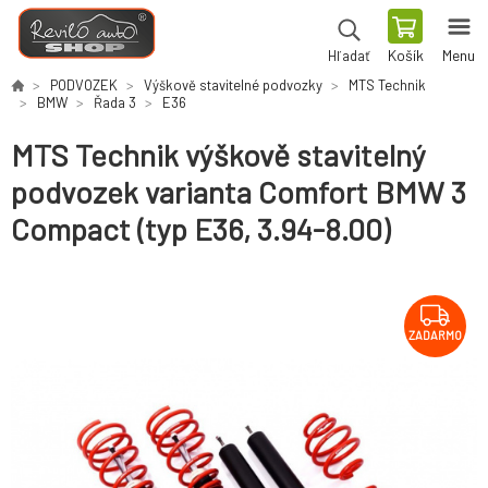
Košík
Menu
Hľadať
PODVOZEK
Výškově stavitelné podvozky
MTS Technik
BMW
Řada 3
E36
MTS Technik výškově stavitelný
podvozek varianta Comfort BMW 3
Compact (typ E36, 3.94-8.00)
ZADARMO