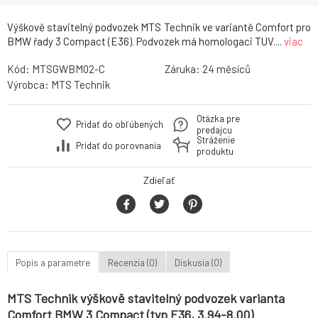
Výškově stavitelný podvozek MTS Technik ve variantě Comfort pro
BMW řady 3 Compact (E36). Podvozek má homologaci TUV....
viac
Kód:
MTSGWBM02-C
Záruka:
24
Výrobca:
MTS Technik
Otázka pre
Pridať do obľúbených
predajcu
Stráženie
Pridať do porovnania
produktu
Zdieľať
Popis a parametre
Recenzia (0)
Diskusia (0)
MTS Technik výškově stavitelný podvozek varianta
Comfort BMW 3 Compact (typ E36, 3.94-8.00)