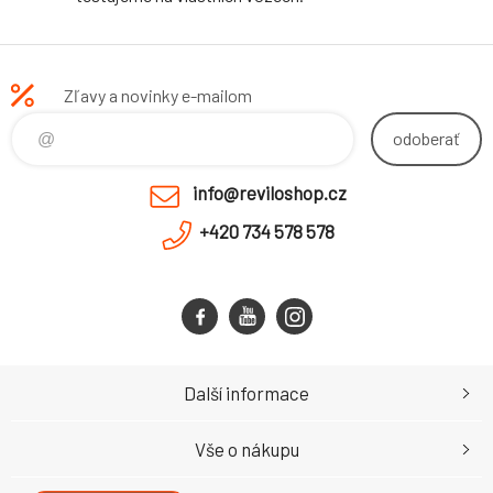
Zľavy a novinky e-mailom
odoberať
info@reviloshop.cz
+420 734 578 578
Další informace
Vše o nákupu