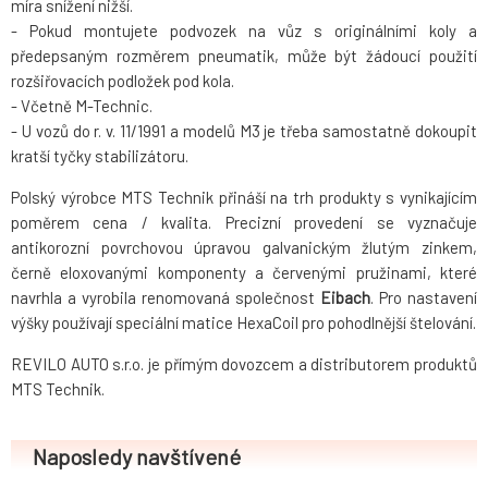
míra snížení nižší.
- Pokud montujete podvozek na vůz s originálními koly a
předepsaným rozměrem pneumatik, může být žádoucí použití
rozšiřovacích podložek pod kola.
- Včetně M-Technic.
- U vozů do r. v. 11/1991 a modelů M3 je třeba samostatně dokoupit
kratší tyčky stabilizátoru.
Polský výrobce MTS Technik přináší na trh produkty s vynikajícím
poměrem cena / kvalita. Precizní provedení se vyznačuje
antikorozní povrchovou úpravou galvanickým žlutým zinkem,
černě eloxovanými komponenty a červenými pružinami, které
navrhla a vyrobila renomovaná společnost
Eibach
. Pro nastavení
výšky používají speciální matice HexaCoil pro pohodlnější štelování.
REVILO AUTO s.r.o. je přímým dovozcem a distributorem produktů
MTS Technik.
Naposledy navštívené