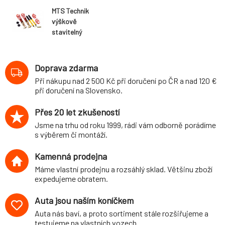
MTS Technik
výškově
stavitelný
podvozek
varianta Comfort
BMW 3 Compact
Doprava zdarma
(typ E36, 3.94-
Při nákupu nad 2 500 Kč při doručení po ČR a nad 120 €
8.00)
při doručení na Slovensko.
Přes 20 let zkušeností
Jsme na trhu od roku 1999, rádi vám odborně porádíme
s výběrem či montáží.
Kamenná prodejna
Máme vlastní prodejnu a rozsáhlý sklad. Většinu zboží
expedujeme obratem.
Auta jsou naším koníčkem
Auta nás baví, a proto sortiment stále rozšiřujeme a
testujeme na vlastních vozech.