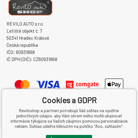
REVILO AUTO s.r.o.
Letiště objekt č. 7
50341 Hradec Králové
Česká republika
IČO: 60931868
IČ DPH (DIČ): CZ60931868
Cookies a GDPR
Reviloshop a partneri potrebujú Váš súhlas na využitie
jednotlivých údajov, aby Vám okrem iného mohli ukazovať
informácie týkajúce sa Vašich záujmov pomocou personalizácie
reklám. Súhlas udelíte kliknutím na políčko "Áno, súhlasím".