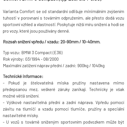
Varianta Comfort se od standardní odlišuje minimálním zvýšením
tuhosti v porovnaní s továrním odpružením, ale přesto dodá vozu
sportovní vzhled a vlastnosti. Poskytuje nížší míru snížení a hodí se
pro vozy, které jsou používány denně.
Rozsah snížení vpředu / vzadu: 20-90mm / 10-40mm.
Typ vozu: BMW 3 Compact (E36)
Rok výroby: 03/1994 - 08/2000
Maximální zatížení náprav přední / zadní: 900kg / 1040kg
Technické informace:
- Pokud je štelovatelná miska pružiny nastavena mimo
předepsanou mez, veškeré záruky zanikají. Technicky je však
možné větší snížení.
- Výškově nastavitelná přední a zadní náprava. Vpředu pomocí
závitu na tlumiči a vzadu pomocí tlumiče, pružiny a speciální
nastavitelné misky.
- U vozů s továrně sníženým sportovním podvozkem může být