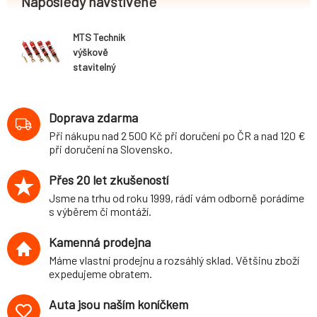
Naposledy navštívené
MTS Technik
výškově
stavitelný
podvozek
varianta Comfort
Honda Civic VI
Doprava zdarma
Hatchback /
Při nákupu nad 2 500 Kč při doručení po ČR a nad 120 €
sedan / Coupé
při doručení na Slovensko.
(typ EK1,3,4 /
EJ6,8,9, 95-01)
Přes 20 let zkušeností
Jsme na trhu od roku 1999, rádi vám odborně porádíme
s výběrem či montáží.
Kamenná prodejna
Máme vlastní prodejnu a rozsáhlý sklad. Většinu zboží
expedujeme obratem.
Auta jsou naším koníčkem