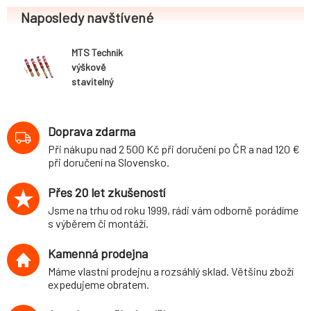
Naposledy navštívené
MTS Technik
výškově
stavitelný
podvozek
varianta Comfort
VW Golf III (typ
Doprava zdarma
1HXO, 91-99)
Při nákupu nad 2 500 Kč při doručení po ČR a nad 120 €
kromě Variant /
při doručení na Slovensko.
Syncro
Přes 20 let zkušeností
Jsme na trhu od roku 1999, rádi vám odborně porádíme
s výběrem či montáží.
Kamenná prodejna
Máme vlastní prodejnu a rozsáhlý sklad. Většinu zboží
expedujeme obratem.