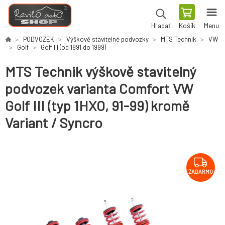
Košík
Menu
Hľadať
PODVOZEK
Výškově stavitelné podvozky
MTS Technik
VW
Golf
Golf III (od 1991 do 1999)
MTS Technik výškově stavitelný
podvozek varianta Comfort VW
Golf III (typ 1HXO, 91-99) kromě
Variant / Syncro
ZADARMO