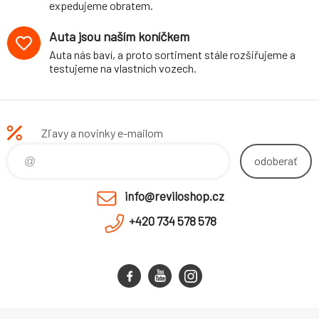
expedujeme obratem.
Auta jsou naším koníčkem
Auta nás baví, a proto sortiment stále rozšiřujeme a
testujeme na vlastních vozech.
Zľavy a novinky e-mailom
odoberať
info@reviloshop.cz
+420 734 578 578