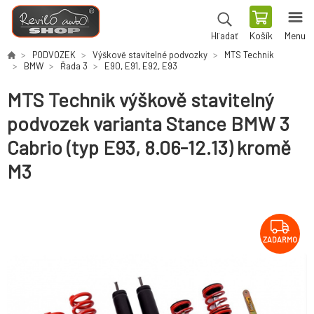
Košík
Menu
Hľadať
PODVOZEK
Výškově stavitelné podvozky
MTS Technik
BMW
Řada 3
E90, E91, E92, E93
MTS Technik výškově stavitelný
podvozek varianta Stance BMW 3
Cabrio (typ E93, 8.06-12.13) kromě
M3
ZADARMO