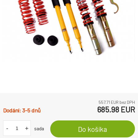
557.71
EUR bez DPH
685.98
EUR
3-5 dnů
-
+
Do košíka
sada