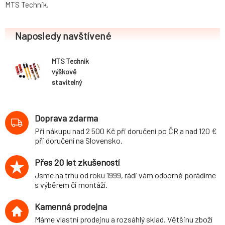
MTS Technik.
Naposledy navštívené
MTS Technik
výškově
stavitelný
podvozek
varianta Stance
BMW 3 Cabrio
Doprava zdarma
(typ E93, 8.06-
Při nákupu nad 2 500 Kč při doručení po ČR a nad 120 €
12.13) kromě M3
při doručení na Slovensko.
Přes 20 let zkušeností
Jsme na trhu od roku 1999, rádi vám odborně porádíme
s výběrem či montáží.
Kamenná prodejna
Máme vlastní prodejnu a rozsáhlý sklad. Většinu zboží