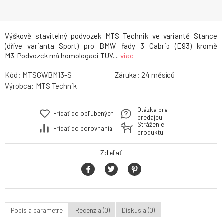
Výškově stavitelný podvozek MTS Technik ve variantě Stance
(dříve varianta Sport) pro BMW řady 3 Cabrio (E93) kromě
M3. Podvozek má homologaci TUV....
viac
Kód:
MTSGWBM13-S
Záruka:
24
Výrobca:
MTS Technik
Otázka pre
Pridať do obľúbených
predajcu
Stráženie
Pridať do porovnania
produktu
Zdieľať
Popis a parametre
Recenzia (0)
Diskusia (0)