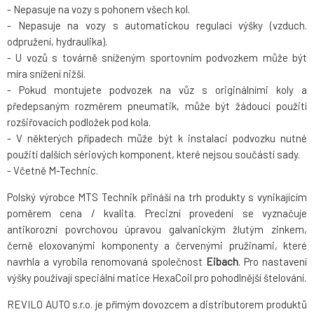
- Nepasuje na vozy s pohonem všech kol.
- Nepasuje na vozy s automatickou regulací výšky (vzduch.
odpružení, hydraulika).
- U vozů s továrně sníženým sportovním podvozkem může být
míra snížení nižší.
- Pokud montujete podvozek na vůz s originálními koly a
předepsaným rozměrem pneumatik, může být žádoucí použití
rozšiřovacích podložek pod kola.
- V některých případech může být k instalaci podvozku nutné
použití dalších sériových komponent, které nejsou součástí sady.
- Včetně M-Technic.
Polský výrobce MTS Technik přináší na trh produkty s vynikajícím
poměrem cena / kvalita. Precizní provedení se vyznačuje
antikorozní povrchovou úpravou galvanickým žlutým zinkem,
černě eloxovanými komponenty a červenými pružinami, které
navrhla a vyrobila renomovaná společnost
Eibach
. Pro nastavení
výšky používají speciální matice HexaCoil pro pohodlnější štelování.
REVILO AUTO s.r.o. je přímým dovozcem a distributorem produktů