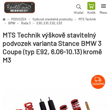
Košík
Menu
Hľadať
PODVOZEK
Výškově stavitelné podvozky
MTS Technik
BMW
Řada 3
E90, E91, E92, E93
MTS Technik výškově stavitelný
podvozek varianta Stance BMW 3
Coupe (typ E92, 6.06-10.13) kromě
M3
ZADARMO