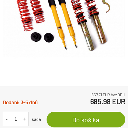
557.71
EUR bez DPH
685.98
EUR
3-5 dnů
-
+
Do košíka
sada