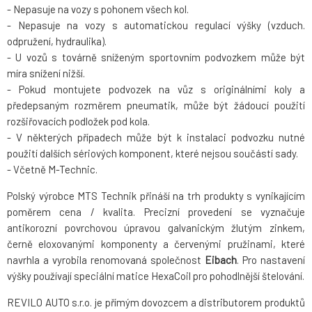
- Nepasuje na vozy s pohonem všech kol.
- Nepasuje na vozy s automatickou regulací výšky (vzduch.
odpružení, hydraulika).
- U vozů s továrně sníženým sportovním podvozkem může být
míra snížení nižší.
- Pokud montujete podvozek na vůz s originálními koly a
předepsaným rozměrem pneumatik, může být žádoucí použití
rozšiřovacích podložek pod kola.
- V některých případech může být k instalaci podvozku nutné
použití dalších sériových komponent, které nejsou součástí sady.
- Včetně M-Technic.
Polský výrobce MTS Technik přináší na trh produkty s vynikajícím
poměrem cena / kvalita. Precizní provedení se vyznačuje
antikorozní povrchovou úpravou galvanickým žlutým zinkem,
černě eloxovanými komponenty a červenými pružinami, které
navrhla a vyrobila renomovaná společnost
Eibach
. Pro nastavení
výšky používají speciální matice HexaCoil pro pohodlnější štelování.
REVILO AUTO s.r.o. je přímým dovozcem a distributorem produktů