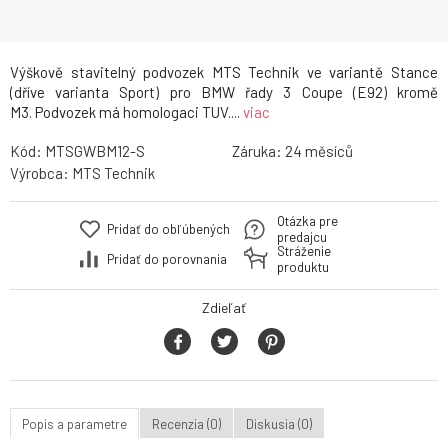
Výškově stavitelný podvozek MTS Technik ve variantě Stance
(dříve varianta Sport) pro BMW řady 3 Coupe (E92) kromě
M3. Podvozek má homologaci TUV....
viac
Kód:
MTSGWBM12-S
Záruka:
24
Výrobca:
MTS Technik
Otázka pre
Pridať do obľúbených
predajcu
Stráženie
Pridať do porovnania
produktu
Zdieľať
Popis a parametre
Recenzia (0)
Diskusia (0)