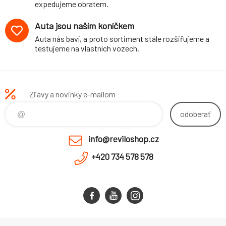
expedujeme obratem.
Auta jsou naším koníčkem
Auta nás baví, a proto sortiment stále rozšiřujeme a
testujeme na vlastních vozech.
Zľavy a novinky e-mailom
odoberať
info@reviloshop.cz
+420 734 578 578