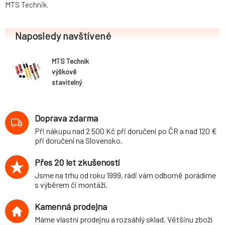
MTS Technik.
Naposledy navštívené
MTS Technik
výškově
stavitelný
podvozek
varianta Stance
BMW 3 Coupe
Doprava zdarma
(typ E92, 6.06-
Při nákupu nad 2 500 Kč při doručení po ČR a nad 120 €
10.13) kromě M3
při doručení na Slovensko.
Přes 20 let zkušeností
Jsme na trhu od roku 1999, rádi vám odborně porádíme
s výběrem či montáží.
Kamenná prodejna
Máme vlastní prodejnu a rozsáhlý sklad. Většinu zboží