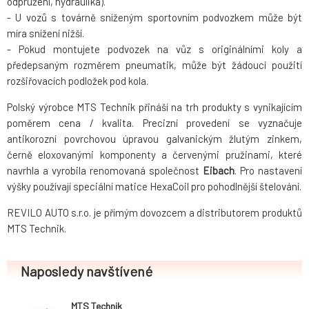
odpružení, hydraulika).
- U vozů s továrně sníženým sportovním podvozkem může být
míra snížení nižší.
- Pokud montujete podvozek na vůz s originálními koly a
předepsaným rozměrem pneumatik, může být žádoucí použití
rozšiřovacích podložek pod kola.
Polský výrobce MTS Technik přináší na trh produkty s vynikajícím
poměrem cena / kvalita. Precizní provedení se vyznačuje
antikorozní povrchovou úpravou galvanickým žlutým zinkem,
černě eloxovanými komponenty a červenými pružinami, které
navrhla a vyrobila renomovaná společnost
Eibach
. Pro nastavení
výšky používají speciální matice HexaCoil pro pohodlnější štelování.
REVILO AUTO s.r.o. je přímým dovozcem a distributorem produktů
MTS Technik.
Naposledy navštívené
MTS Technik