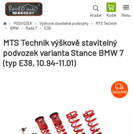
Košík
Menu
Hľadať
PODVOZEK
Výškově stavitelné podvozky
MTS Technik
BMW
Řada 7
E38
MTS Technik výškově stavitelný
podvozek varianta Stance BMW 7
(typ E38, 10.94-11.01)
ZADARMO