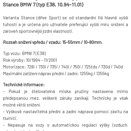
Stance BMW 7 (typ E38, 10.94-11.01)
Varianta Stance (dříve Sport) se od standardní liší hlavně vyšší
tuhostí a je určena pro uživatele preferující vyšší míru snížení a
zároveň sportovnější jízdní vlastnosti.
Rozsah snížení vpředu / vzadu: 15-55mm / 10-80mm.
Typ vozu: BMW 7 (E38)
Rok výroby: 10/1994 - 11/2001
Motorizace: 728i / 730i / 735i / 740i / 750i / 725tds / 730d / 740d
Maximální zatížení náprav přední / zadní: 1255kg / 1355kg
Technické informace:
- Pokud je štelovatelná miska pružiny nastavena mimo
předepsanou mez, veškeré záruky zanikají. Technicky je však
možné větší snížení.
- Výškově nastavitelná přední a zadní náprava pomocí závitu na
tlumiči.
- Nepasuje na vozy s automatickou regulací výšky (vzduch.