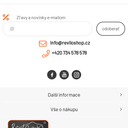
Zľavy a novinky e-mailom
odoberať
info@reviloshop.cz
+420 734 578 578
Další informace
Vše o nákupu