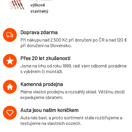
výškově
stavitelný
podvozek
varianta Stance
BMW 7 (typ E38,
Doprava zdarma
10.94-11.01)
Při nákupu nad 2 500 Kč při doručení po ČR a nad 120 €
při doručení na Slovensko.
Přes 20 let zkušeností
Jsme na trhu od roku 1999, rádi vám odborně porádíme
s výběrem či montáží.
Kamenná prodejna
Máme vlastní prodejnu a rozsáhlý sklad. Většinu zboží
expedujeme obratem.
Auta jsou naším koníčkem
Auta nás baví, a proto sortiment stále rozšiřujeme a
testujeme na vlastních vozech.