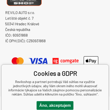
REVILO AUTO s.r.o.
Letiště objekt č. 7
50341 Hradec Králové
Česká republika
IČO: 60931868
IČ DPH (DIČ): CZ60931868
Cookies a GDPR
Reviloshop a partneri potrebujú Váš súhlas na využitie
jednotlivých údajov, aby Vám okrem iného mohli ukazovať
informácie týkajúce sa Vašich záujmov pomocou personalizácie
reklám. Súhlas udelíte kliknutím na políčko "Áno, súhlasím".
Copyright © 2026 REVILO AUTO s.r.o.
Áno, akceptujem