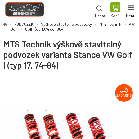
Košík
Menu
Hľadať
PODVOZEK
Výškově stavitelné podvozky
MTS Technik
VW
Golf
Golf I (od 1974 do 1984)
MTS Technik výškově stavitelný
podvozek varianta Stance VW Golf
I (typ 17, 74-84)
ZADARMO