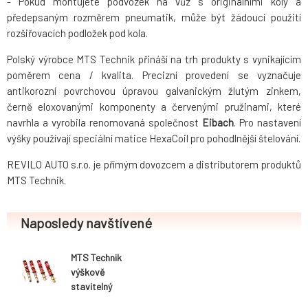
- Pokud montujete podvozek na vůz s originálními koly a
předepsaným rozměrem pneumatik, může být žádoucí použití
rozšiřovacích podložek pod kola.
Polský výrobce MTS Technik přináší na trh produkty s vynikajícím
poměrem cena / kvalita. Precizní provedení se vyznačuje
antikorozní povrchovou úpravou galvanickým žlutým zinkem,
černě eloxovanými komponenty a červenými pružinami, které
navrhla a vyrobila renomovaná společnost
Eibach
. Pro nastavení
výšky používají speciální matice HexaCoil pro pohodlnější štelování.
REVILO AUTO s.r.o. je přímým dovozcem a distributorem produktů
MTS Technik.
Naposledy navštívené
MTS Technik
výškově
stavitelný
podvozek