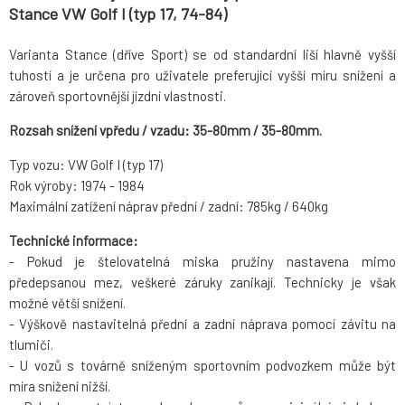
Stance VW Golf I (typ 17, 74-84)
Varianta Stance (dříve Sport) se od standardní liší hlavně vyšší
tuhostí a je určena pro uživatele preferující vyšší míru snížení a
zároveň sportovnější jízdní vlastnosti.
Rozsah snížení vpředu / vzadu: 35-80mm / 35-80mm.
Typ vozu: VW Golf I (typ 17)
Rok výroby: 1974 - 1984
Maximální zatížení náprav přední / zadní: 785kg / 640kg
Technické informace:
- Pokud je štelovatelná miska pružiny nastavena mimo
předepsanou mez, veškeré záruky zanikají. Technicky je však
možné větší snížení.
- Výškově nastavitelná přední a zadní náprava pomocí závitu na
tlumiči.
- U vozů s továrně sníženým sportovním podvozkem může být
míra snížení nižší.