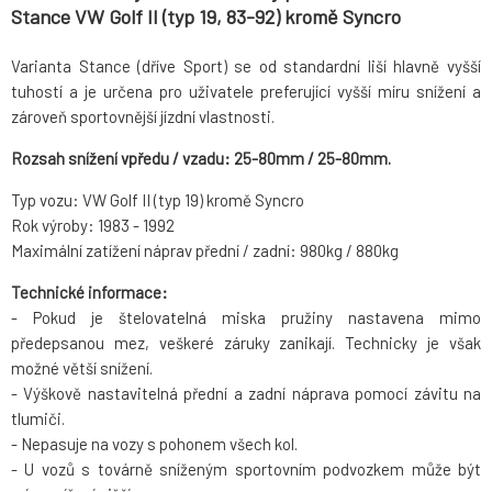
Stance VW Golf II (typ 19, 83-92) kromě Syncro
Varianta Stance (dříve Sport) se od standardní liší hlavně vyšší
tuhostí a je určena pro uživatele preferující vyšší míru snížení a
zároveň sportovnější jízdní vlastnosti.
Rozsah snížení vpředu / vzadu: 25-80mm / 25-80mm.
Typ vozu: VW Golf II (typ 19) kromě Syncro
Rok výroby: 1983 - 1992
Maximální zatížení náprav přední / zadní: 980kg / 880kg
Technické informace:
- Pokud je štelovatelná miska pružiny nastavena mimo
předepsanou mez, veškeré záruky zanikají. Technicky je však
možné větší snížení.
- Výškově nastavitelná přední a zadní náprava pomocí závitu na
tlumiči.
- Nepasuje na vozy s pohonem všech kol.
- U vozů s továrně sníženým sportovním podvozkem může být