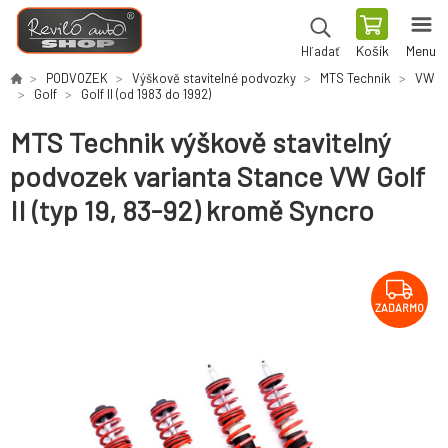
Košík
Menu
Hľadať
PODVOZEK
Výškově stavitelné podvozky
MTS Technik
VW
Golf
Golf II (od 1983 do 1992)
MTS Technik výškově stavitelný
podvozek varianta Stance VW Golf
II (typ 19, 83-92) kromě Syncro
ZADARMO