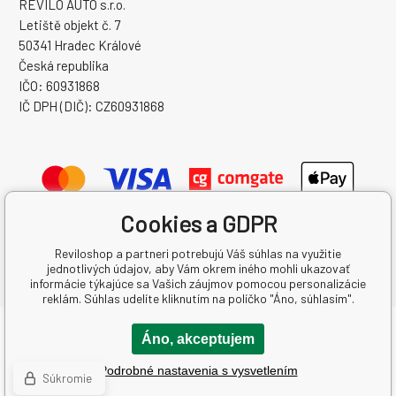
REVILO AUTO s.r.o.
Letiště objekt č. 7
50341 Hradec Králové
Česká republika
IČO: 60931868
IČ DPH (DIČ): CZ60931868
Cookies a GDPR
Reviloshop a partneri potrebujú Váš súhlas na využitie
jednotlivých údajov, aby Vám okrem iného mohli ukazovať
informácie týkajúce sa Vašich záujmov pomocou personalizácie
reklám. Súhlas udelíte kliknutím na políčko "Áno, súhlasím".
Copyright © 2026 REVILO AUTO s.r.o.
Áno, akceptujem
Všetky práva vyhradené.
Podrobné nastavenia s vysvetlením
Created by binargon.cz
-
Mapa stránok
Súkromie