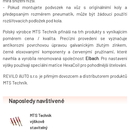
míra snížení nižší.
- Pokud montujete podvozek na vůz s originálními koly a
předepsaným rozměrem pneumatik, může být žádoucí použití
rozšiřovacích podložek pod kola.
Polský výrobce MTS Technik přináší na trh produkty s vynikajícím
poměrem cena / kvalita. Precizní provedení se vyznačuje
antikorozní povrchovou úpravou galvanickým žlutým zinkem,
černě eloxovanými komponenty a červenými pružinami, které
navrhla a vyrobila renomovaná společnost
Eibach
. Pro nastavení
výšky používají speciální matice HexaCoil pro pohodlnější štelování.
REVILO AUTO s.r.o. je přímým dovozcem a distributorem produktů
MTS Technik.
Naposledy navštívené
MTS Technik
výškově
stavitelný