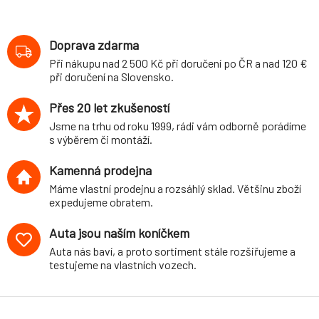
podvozek
varianta Stance
VW Golf II (typ 19,
Doprava zdarma
83-92) kromě
Při nákupu nad 2 500 Kč při doručení po ČR a nad 120 €
Syncro
při doručení na Slovensko.
Přes 20 let zkušeností
Jsme na trhu od roku 1999, rádi vám odborně porádíme
s výběrem či montáží.
Kamenná prodejna
Máme vlastní prodejnu a rozsáhlý sklad. Většinu zboží
expedujeme obratem.
Auta jsou naším koníčkem
Auta nás baví, a proto sortiment stále rozšiřujeme a
testujeme na vlastních vozech.