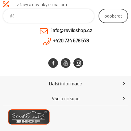
Zľavy a novinky e-mailom
odoberať
info@reviloshop.cz
+420 734 578 578
Další informace
Vše o nákupu