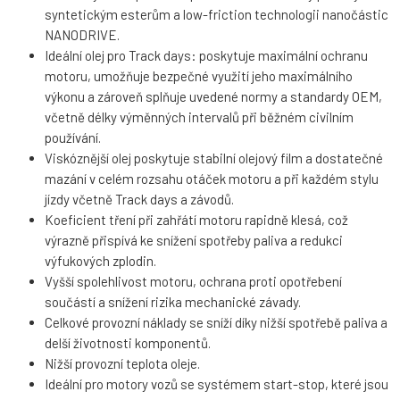
syntetickým esterům a low-friction technologii nanočástic
NANODRIVE.
Ideální olej pro Track days: poskytuje maximální ochranu
motoru, umožňuje bezpečné využití jeho maximálního
výkonu a zároveň splňuje uvedené normy a standardy OEM,
včetně délky výměnných intervalů při běžném civilním
používání.
Viskóznější olej poskytuje stabilní olejový film a dostatečné
mazání v celém rozsahu otáček motoru a při každém stylu
jízdy včetně Track days a závodů.
Koeficient tření při zahřátí motoru rapidně klesá, což
výrazně přispívá ke snížení spotřeby paliva a redukci
výfukových zplodin.
Vyšší spolehlivost motoru, ochrana proti opotřebení
součástí a snížení rizika mechanické závady.
Celkové provozní náklady se sníží díky nižší spotřebě paliva a
delší životnosti komponentů.
Nižší provozní teplota oleje.
Ideální pro motory vozů se systémem start-stop, které jsou