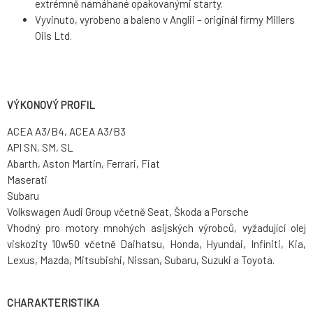
extrémně namáhané opakovanými starty.
Vyvinuto, vyrobeno a baleno v Anglii – originál firmy Millers
Oils Ltd.
VÝKONOVÝ PROFIL
ACEA A3/B4, ACEA A3/B3
API SN, SM, SL
Abarth, Aston Martin, Ferrari, Fiat
Maserati
Subaru
Volkswagen Audi Group včetně Seat, Škoda a Porsche
Vhodný pro motory mnohých asijských výrobců, vyžadující olej
viskozity 10w50 včetně Daihatsu, Honda, Hyundai, Infiniti, Kia,
Lexus, Mazda, Mitsubishi, Nissan, Subaru, Suzuki a Toyota.
CHARAKTERISTIKA