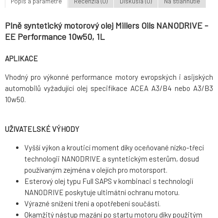
Popis a parametre
Recenzia (0)
Diskusia (0)
Na stiahnutie
Plně syntetický motorový olej Millers Oils NANODRIVE -
EE Performance 10w50, 1L
APLIKACE
Vhodný pro výkonné performance motory evropských i asijských
automobilů vyžadující olej specifikace ACEA A3/B4 nebo A3/B3
10w50.
UŽIVATELSKÉ VÝHODY
Vyšší výkon a krouticí moment díky oceňované nízko-třecí
technologii NANODRIVE a syntetickým esterům, dosud
používaným zejména v olejích pro motorsport.
Esterový olej typu Full SAPS v kombinaci s technologií
NANODRIVE poskytuje ultimátní ochranu motoru.
Výrazné snížení tření a opotřebení součástí.
Okamžitý nástup mazání po startu motoru díky použitým