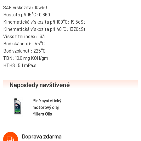
SAE viskozita: 10w50
Hustota při 15°C: 0.860
Kinematická viskozita při 100°C: 19.5cSt
Kinematická viskozita při 40°C: 137.0cSt
Viskozitní index: 163
Bod skápnutí: -45°C
Bod vzplanutí: 225°C
TBN: 10.0 mg KOH/gm
HTHS: 5.1 mPa.s
Naposledy navštívené
Plně syntetický
motorový olej
Millers Oils
NANODRIVE - EE
Performance
10w50, 1L
Doprava zdarma