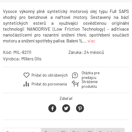
Vysoce výkonný plně syntetický motorový olej typu Full SAPS
vhodný pro benzínové a naftové motory. Sestavený na bázi
syntetických esterů a využívající osvědčenou originální
technologii NANODRIVE (Low Friction Technology) - aditivace
nanočásticemi pro razantní snížení tření, opotřebení součástí
motoru a snížení spotřeby paliva. Balení 1L....
viac
Kód:
MIL-82111
Záruka:
24
Výrobca:
Millers Oils
Otázka pre
Pridať do obľúbených
predajcu
Stráženie
Pridať do porovnania
produktu
Zdieľať