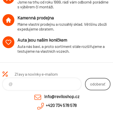
Jsme na trhu od roku 1999, rádi vám odborně porádíme
s výběrem či montáží.
Kamenná prodejna
Máme vlastní prodejnu a rozsáhlý sklad. Většinu zboží
expedujeme obratem.
Auta jsou naším koníčkem
Auta nás baví, a proto sortiment stále rozšiřujeme a
testujeme na vlastních vozech.
Zľavy a novinky e-mailom
odoberať
info@reviloshop.cz
+420 734 578 578