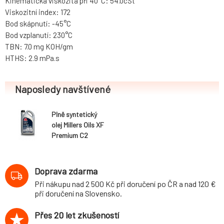
Kinematická viskozita při 40°C: 54.0cSt
Viskozitní index: 172
Bod skápnutí: -45°C
Bod vzplanutí: 230°C
TBN: 7.0 mg KOH/gm
HTHS: 2.9 mPa.s
Naposledy navštívené
Plně syntetický
olej Millers Oils XF
Premium C2
0w30, 5L
Doprava zdarma
Při nákupu nad 2 500 Kč při doručení po ČR a nad 120 €
při doručení na Slovensko.
Přes 20 let zkušeností