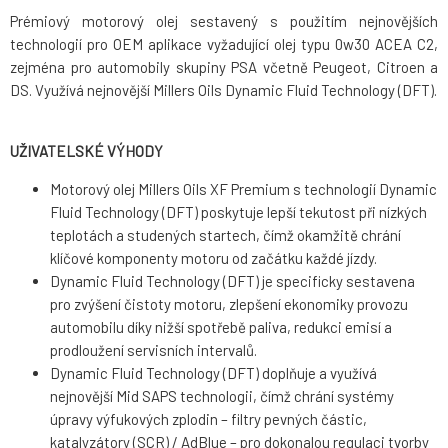
Prémiový motorový olej sestavený s použitím nejnovějších
technologií pro OEM aplikace vyžadující olej typu 0w30 ACEA C2,
zejména pro automobily skupiny PSA včetně Peugeot, Citroen a
DS. Využívá nejnovější Millers Oils Dynamic Fluid Technology (DFT).
UŽIVATELSKÉ VÝHODY
Motorový olej Millers Oils XF Premium s technologií Dynamic
Fluid Technology (DFT) poskytuje lepší tekutost při nízkých
teplotách a studených startech, čímž okamžitě chrání
klíčové komponenty motoru od začátku každé jízdy.
Dynamic Fluid Technology (DFT) je specificky sestavena
pro zvýšení čistoty motoru, zlepšení ekonomiky provozu
automobilu díky nižší spotřebě paliva, redukci emisí a
prodloužení servisních intervalů.
Dynamic Fluid Technology (DFT) doplňuje a využívá
nejnovější Mid SAPS technologii, čímž chrání systémy
úpravy výfukových zplodin – filtry pevných částic,
katalyzátory (SCR) / AdBlue – pro dokonalou regulaci tvorby