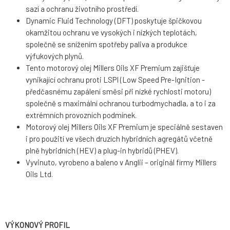
sazí a ochranu životního prostředí.
Dynamic Fluid Technology (DFT) poskytuje špičkovou
okamžitou ochranu ve vysokých i nízkých teplotách,
společně se snížením spotřeby paliva a produkce
výfukových plynů.
Tento motorový olej Millers Oils XF Premium zajišťuje
vynikající ochranu proti LSPI (Low Speed Pre-Ignition -
předčasnému zapálení směsi při nízké rychlosti motoru)
společně s maximální ochranou turbodmychadla, a to i za
extrémních provozních podmínek.
Motorový olej Millers Oils XF Premium je speciálně sestaven
i pro použití ve všech druzích hybridních agregátů včetně
plně hybridních (HEV) a plug-in hybridů (PHEV).
Vyvinuto, vyrobeno a baleno v Anglii – originál firmy Millers
Oils Ltd.
VÝKONOVÝ PROFIL