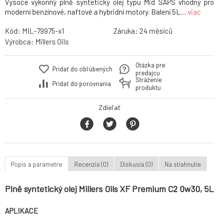
Vysoce výkonný plně syntetický olej typu Mid SAPS vhodný pro
moderní benzínové, naftové a hybridní motory. Balení 5L....
viac
Kód:
MIL-79975-x1
Záruka:
24
Výrobca:
Millers Oils
Otázka pre
Pridať do obľúbených
predajcu
Stráženie
Pridať do porovnania
produktu
Zdieľať
Popis a parametre
Recenzia (0)
Diskusia (0)
Na stiahnutie
Plně syntetický olej Millers Oils XF Premium C2 0w30, 5L
APLIKACE