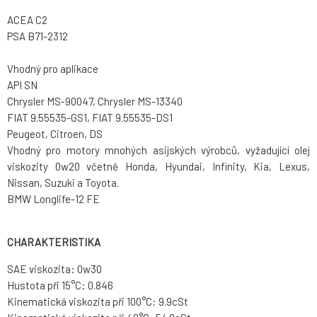
ACEA C2
PSA B71-2312
Vhodný pro aplikace
API SN
Chrysler MS-90047, Chrysler MS-13340
FIAT 9.55535-GS1, FIAT 9.55535-DS1
Peugeot, Citroen, DS
Vhodný pro motory mnohých asijských výrobců, vyžadující olej
viskozity 0w20 včetně Honda, Hyundai, Infinity, Kia, Lexus,
Nissan, Suzuki a Toyota.
BMW Longlife-12 FE
CHARAKTERISTIKA
SAE viskozita: 0w30
Hustota při 15°C: 0.846
Kinematická viskozita při 100°C: 9.9cSt