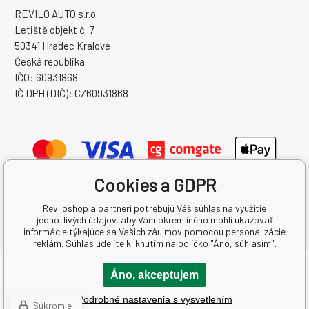
REVILO AUTO s.r.o.
Letiště objekt č. 7
50341 Hradec Králové
Česká republika
IČO: 60931868
IČ DPH (DIČ): CZ60931868
Cookies a GDPR
Reviloshop a partneri potrebujú Váš súhlas na využitie
jednotlivých údajov, aby Vám okrem iného mohli ukazovať
informácie týkajúce sa Vašich záujmov pomocou personalizácie
reklám. Súhlas udelíte kliknutím na políčko "Áno, súhlasím".
Copyright © 2026 REVILO AUTO s.r.o.
Áno, akceptujem
Všetky práva vyhradené.
Podrobné nastavenia s vysvetlením
Created by binargon.cz
-
Mapa stránok
Súkromie