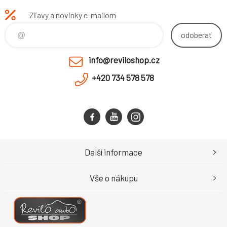
Zľavy a novinky e-mailom
odoberať
info@reviloshop.cz
+420 734 578 578
Další informace
Vše o nákupu