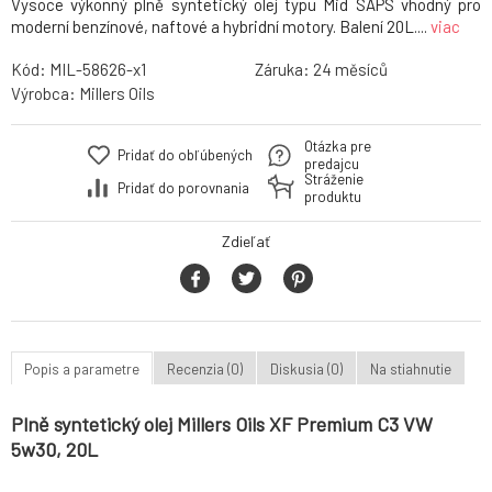
Vysoce výkonný plně syntetický olej typu Mid SAPS vhodný pro
moderní benzínové, naftové a hybridní motory. Balení 20L....
viac
Kód:
MIL-58626-x1
Záruka:
24
Výrobca:
Millers Oils
Otázka pre
Pridať do obľúbených
predajcu
Stráženie
Pridať do porovnania
produktu
Zdieľať
Popis a parametre
Recenzia (0)
Diskusia (0)
Na stiahnutie
Plně syntetický olej Millers Oils XF Premium C3 VW
5w30, 20L