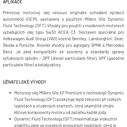
APLIKACE
Prémiový motorový olej nesoucí originální schválení výrobců
automobilů (OEM), sestavený s použitím Millers Oils Dynamic
Fluid Technology (DFT). Vhodný pro použití v moderních motorech
vyžadujících olej typu 5w30 ACEA C3. Sestaven speciálně pro
Volkswagen Audi Group (VAG) včetně Bentley, Lamborghini, Seat,
Škoda a Porsche. Rovněž vhodný pro agregáty BMW a Mercedes
Benz. Je plně kompatibilní se systémy a standardy úpravy
výfukových zplodin – DPF (diesel particulate filter), GPF (gasoline
particulate filter) a katalyzátory.
UŽIVATELSKÉ VÝHODY
Motorový olej Millers Oils XF Premium s technologií Dynamic
Fluid Technology (DFT) poskytuje lepší tekutost při nízkých
teplotách a studených startech, čímž okamžitě chrání
klíčové komponenty motoru od začátku každé jízdy.
Dynamic Fluid Technology (DFT) maximalizuje viskozitní
stabilitu oleje ve vysokých provozních teplotách, čímž je