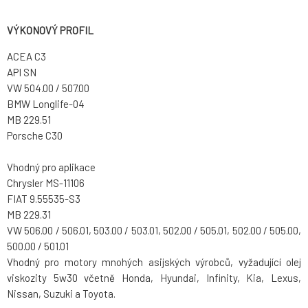
VÝKONOVÝ PROFIL
ACEA C3
API SN
VW 504.00 / 507.00
BMW Longlife-04
MB 229.51
Porsche C30
Vhodný pro aplikace
Chrysler MS-11106
FIAT 9.55535-S3
MB 229.31
VW 506.00 / 506.01, 503.00 / 503.01, 502.00 / 505.01, 502.00 / 505.00,
500.00 / 501.01
Vhodný pro motory mnohých asijských výrobců, vyžadující olej
viskozity 5w30 včetně Honda, Hyundai, Infinity, Kia, Lexus,
Nissan, Suzuki a Toyota.