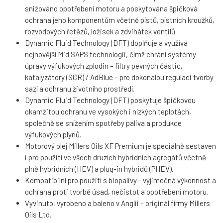
snižováno opotřebení motoru a poskytována špičková
ochrana jeho komponentům včetně pístů, pístních kroužků,
rozvodových řetězů, ložisek a zdvihátek ventilů.
Dynamic Fluid Technology (DFT) doplňuje a využívá
nejnovější Mid SAPS technologii, čímž chrání systémy
úpravy výfukových zplodin – filtry pevných částic,
katalyzátory (SCR) / AdBlue – pro dokonalou regulaci tvorby
sazí a ochranu životního prostředí.
Dynamic Fluid Technology (DFT) poskytuje špičkovou
okamžitou ochranu ve vysokých i nízkých teplotách,
společně se snížením spotřeby paliva a produkce
výfukových plynů.
Motorový olej Millers Oils XF Premium je speciálně sestaven
i pro použití ve všech druzích hybridních agregátů včetně
plně hybridních (HEV) a plug-in hybridů (PHEV).
Kompatibilní pro použití s biopalivy - výjimečná výkonnost a
ochrana proti tvorbě úsad, nečistot a opotřebení motoru.
Vyvinuto, vyrobeno a baleno v Anglii – originál firmy Millers
Oils Ltd.