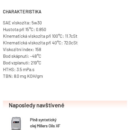
CHARAKTERISTIKA
SAE viskozita: 5w30
Hustota při 15°C: 0.850
Kinematická viskozita při 100°C: 11.7cSt
Kinematická viskozita při 40°C: 72.0cSt
Viskozitní index: 158
Bod skápnutí: -48°C
Bod vzplanutí: 219°C
HTHS: 3.5 mPa.s
TBN: 8.0 mg KOH/gm
Naposledy navštívené
Plně syntetický
olej Millers Oils XF