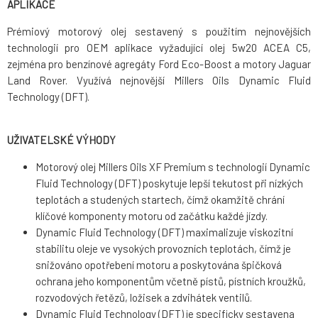
APLIKACE
Prémiový motorový olej sestavený s použitím nejnovějších
technologií pro OEM aplikace vyžadující olej 5w20 ACEA C5,
zejména pro benzínové agregáty Ford Eco-Boost a motory Jaguar
Land Rover. Využívá nejnovější Millers Oils Dynamic Fluid
Technology (DFT).
UŽIVATELSKÉ VÝHODY
Motorový olej Millers Oils XF Premium s technologií Dynamic
Fluid Technology (DFT) poskytuje lepší tekutost při nízkých
teplotách a studených startech, čímž okamžitě chrání
klíčové komponenty motoru od začátku každé jízdy.
Dynamic Fluid Technology (DFT) maximalizuje viskozitní
stabilitu oleje ve vysokých provozních teplotách, čímž je
snižováno opotřebení motoru a poskytována špičková
ochrana jeho komponentům včetně pístů, pístních kroužků,
rozvodových řetězů, ložisek a zdvihátek ventilů.
Dynamic Fluid Technology (DFT) je specificky sestavena