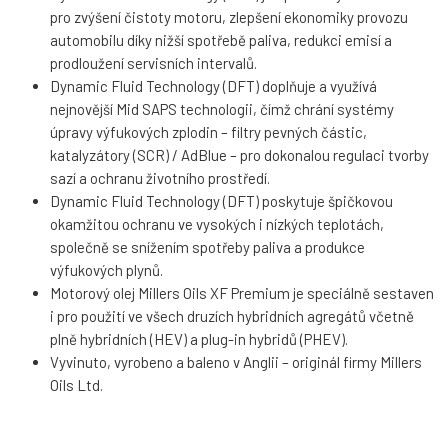
pro zvýšení čistoty motoru, zlepšení ekonomiky provozu
automobilu díky nižší spotřebě paliva, redukci emisí a
prodloužení servisních intervalů.
Dynamic Fluid Technology (DFT) doplňuje a využívá
nejnovější Mid SAPS technologii, čímž chrání systémy
úpravy výfukových zplodin – filtry pevných částic,
katalyzátory (SCR) / AdBlue – pro dokonalou regulaci tvorby
sazí a ochranu životního prostředí.
Dynamic Fluid Technology (DFT) poskytuje špičkovou
okamžitou ochranu ve vysokých i nízkých teplotách,
společně se snížením spotřeby paliva a produkce
výfukových plynů.
Motorový olej Millers Oils XF Premium je speciálně sestaven
i pro použití ve všech druzích hybridních agregátů včetně
plně hybridních (HEV) a plug-in hybridů (PHEV).
Vyvinuto, vyrobeno a baleno v Anglii – originál firmy Millers
Oils Ltd.