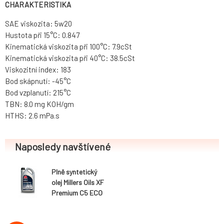
CHARAKTERISTIKA
SAE viskozita: 5w20
Hustota při 15°C: 0.847
Kinematická viskozita při 100°C: 7.9cSt
Kinematická viskozita při 40°C: 38.5cSt
Viskozitní index: 183
Bod skápnutí: -45°C
Bod vzplanutí: 215°C
TBN: 8.0 mg KOH/gm
HTHS: 2.6 mPa.s
Naposledy navštívené
Plně syntetický
olej Millers Oils XF
Premium C5 ECO
5w20, 5L