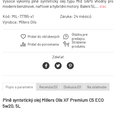
Vysoce výkonný plně syntetický olej typu Mid SAPS vhodný pro
moderní benzínové, naftové a hybridní motory. Balení 5L....
viac
Kód:
MIL-77795-x1
Záruka:
24
Výrobca:
Millers Oils
Otázka pre
Pridať do obľúbených
predajcu
Stráženie
Pridať do porovnania
produktu
Zdieľať
Popis a parametre
Recenzia (0)
Diskusia (0)
Na stiahnutie
Plně syntetický olej Millers Oils XF Premium C5 ECO
5w20, 5L