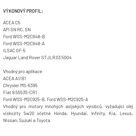
VÝKONOVÝ PROFIL:
ACEA C5
API SN RC, SN
Ford WSS-M2C948-B
Ford WSS-M2C948-A
ILSAC GF-5
Jaguar Land Rover STJLR.03.5004
Vhodný pro aplikace
ACEA A1/B1
Chrysler MS-6395
Fiat 9.55535-CR1
Ford WSS-M2C925-B, Ford WSS-M2C925-A
Vhodný pro motory mnohých asijských výrobců, vyžadující olej
viskozity 5w20 včetně Honda, Hyundai, Infinity, Kia, Lexus,
Nissan, Suzuki a Toyota.