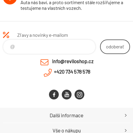
Auta nás baví, a proto sortiment stále rozšiřujeme a
testujeme na vlastních vozech.
Zľavy a novinky e-mailom
odoberať
info@reviloshop.cz
+420 734 578 578
Další informace
Vše o nákupu