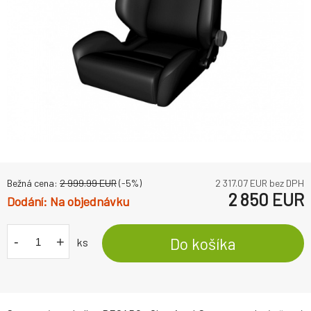
Bežná cena:
2 999.99
EUR
(-
5
%)
2 317.07
EUR bez DPH
2 850
EUR
Na objednávku
-
+
Do košíka
ks