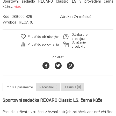
Sportovní sedadlo RECARO Classic LS v provedení černá
kůže....
viac
Kód:
089.000.B26
Záruka:
24
Výrobca:
RECARO
Otázka pre
Pridať do obľúbených
predajcu
Stráženie
Pridať do porovnania
produktu
Zdieľať
Popis a parametre
Recenzia (0)
Diskusia (0)
Sportovní sedačka RECARO Classic LS, černá kůže
Pokud si užíváte vzrušení z řezání ostrých zatáček více než většina