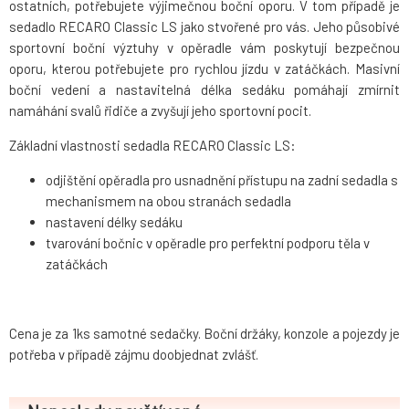
ostatních, potřebujete výjimečnou boční oporu. V tom případě je
sedadlo RECARO Classic LS jako stvořené pro vás. Jeho působivé
sportovní boční výztuhy v opěradle vám poskytují bezpečnou
oporu, kterou potřebujete pro rychlou jízdu v zatáčkách. Masivní
boční vedení a nastavitelná délka sedáku pomáhají zmírnit
namáhání svalů řidiče a zvyšují jeho sportovní pocit.
Základní vlastnosti sedadla RECARO Classic LS:
odjištění opěradla pro usnadnění přístupu na zadní sedadla s
mechanismem na obou stranách sedadla
nastavení délky sedáku
tvarování bočnic v opěradle pro perfektní podporu těla v
zatáčkách
Cena je za 1ks samotné sedačky. Boční držáky, konzole a pojezdy je
potřeba v případě zájmu doobjednat zvlášť.