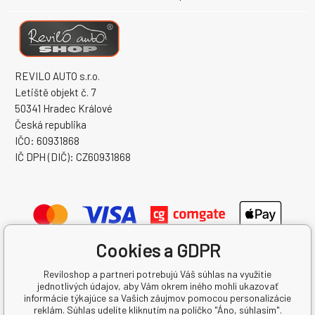
REVILO AUTO s.r.o.
Letiště objekt č. 7
50341 Hradec Králové
Česká republika
IČO: 60931868
IČ DPH (DIČ): CZ60931868
Cookies a GDPR
Reviloshop a partneri potrebujú Váš súhlas na využitie
jednotlivých údajov, aby Vám okrem iného mohli ukazovať
informácie týkajúce sa Vašich záujmov pomocou personalizácie
reklám. Súhlas udelíte kliknutím na políčko "Áno, súhlasím".