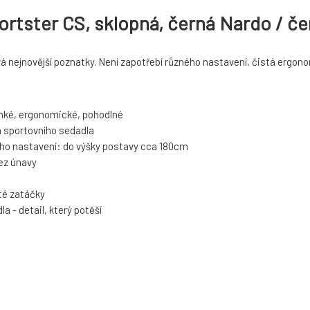
tster CS, sklopná, černá Nardo / čer
 nejnovější poznatky. Není zapotřebí různého nastavení, čistá ergon
ehké, ergonomické, pohodlné
a sportovního sedadla
ího nastavení: do výšky postavy cca 180cm
bez únavy
té zatáčky
 - detail, který potěší