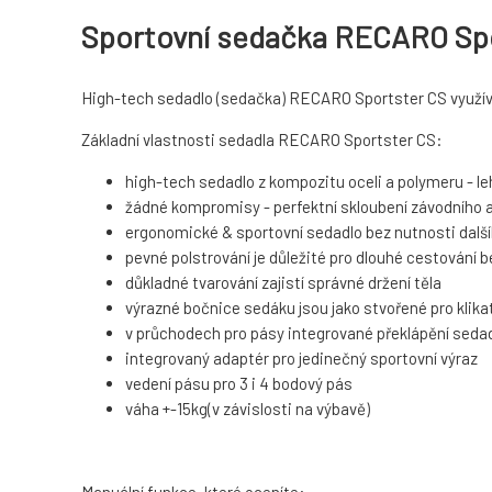
Sportovní sedačka RECARO Spor
High-tech sedadlo (sedačka) RECARO Sportster CS využívá
Základní vlastnosti sedadla RECARO Sportster CS:
high-tech sedadlo z kompozitu oceli a polymeru - l
žádné kompromisy - perfektní skloubení závodního 
ergonomické & sportovní sedadlo bez nutnosti dalš
pevné polstrování je důležité pro dlouhé cestování 
důkladné tvarování zajistí správné držení těla
výrazné bočnice sedáku jsou jako stvořené pro klika
v průchodech pro pásy integrované překlápění sedadla
integrovaný adaptér pro jedinečný sportovní výraz
vedení pásu pro 3 i 4 bodový pás
váha +-15kg(v závislosti na výbavě)