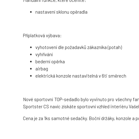
Manuální funkce, které oceníte:
nastavení sklonu opěradla
Příplatková výbava:
vyhotovení dle požadavků zákazníka (potah)
vyhřívání
bederní opěrka
airbag
elektrická konzole nastavitelná v 6ti směrech
Nové sportovní TOP-sedadlo bylo vyvinuto pro všechny fa
Sportster CS navíc získáte sportovní vzhled interiéru Vaše
Cena je za 1ks samotné sedačky. Boční držáky, konzole a po