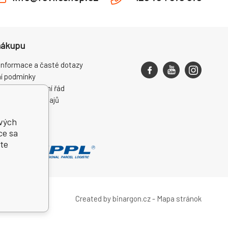
nákupu
informace a časté dotazy
í podmínky
ce a reklamační řád
ní osobních údajů
ení od smlouvy
ivých
ce sa
te
Created by binargon.cz
-
Mapa stránok