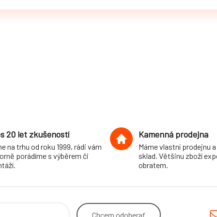
s 20 let zkušeností
Kamenná prodejna
e na trhu od roku 1999, rádi vám
Máme vlastní prodejnu a
orně porádíme s výběrem či
sklad. Většinu zboží ex
táží.
obratem.
Chcem
odoberať