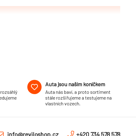
Auta jsou naším koníčkem
 rozsáhlý
Auta nás baví, a proto sortiment
pedujeme
stále rozšiřujeme a testujeme na
vlastních vozech.
info@reviloshop.cz
+420 734 578 578