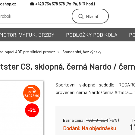
loshop.cz
+420 734 578 578
Hľadať
MOTOR, VÝFUK, BRZDY
PODLOŽKY POD KOLA
P
ologací ABE pro silniční provoz
Standardní, bez výbavy
ter CS, sklopná, černá Nardo / čern
Sportovní sklopné sedadlo RECAR
provedení černá Nardo/černá Artista....
ZADARMO
-
5
%
Bežná cena:
1 861.01
EUR
(-
5
%)
1
1
Na objednávku