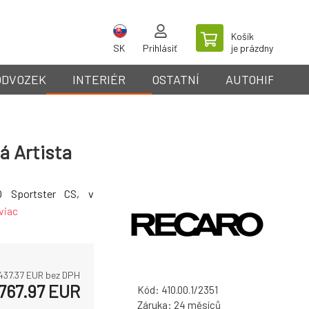
Košík
SK
Prihlásiť
je prázdny
ODVOZEK
INTERIÉR
OSTATNÍ
AUTOHIFI
á Artista
O Sportster CS, v
viac
 437.37
EUR bez DPH
 767.97
EUR
Kód:
410.00.1/2351
Záruka:
24