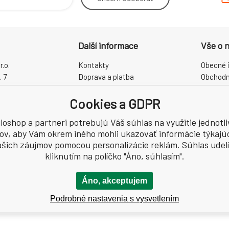
Další informace
Vše o 
.o.
Kontakty
Obecné 
. 7
Doprava a platba
Obchodn
rálové
Proč právě my?
Reklama
Cookies a GDPR
O nás
Zpracová
Kamenná prodejna
Odstoup
loshop a partneri potrebujú Váš súhlas na využitie jednotl
CZ60931868
ov, aby Vám okrem iného mohli ukazovať informácie týkajú
šich záujmov pomocou personalizácie reklám. Súhlas udelí
kliknutím na políčko "Áno, súhlasím".
Áno, akceptujem
Podrobné nastavenia s vysvetlením
.