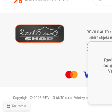
REVILO AUTO s.r
Letiště objekt č
50341 Hradec K
Česká republika
IČO: 60931868
Revi
IČ DPH (DIČ): 
údaj
Va
Copyright © 2026 REVILO AUTO s.r.o.
Všetky práva vyhradené
Súkromie