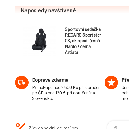
Naposledy navštívené
Sportovní sedačka
RECARO Sportster
CS, sklopná, černá
Nardo / černá
Artista
Doprava zdarma
Pře
Při nákupu nad 2 500 Kč při doručení
Jsm
po ČR a nad 120 € při doručení na
odb
Slovensko.
mon
Zľavy a novinky e-mailom