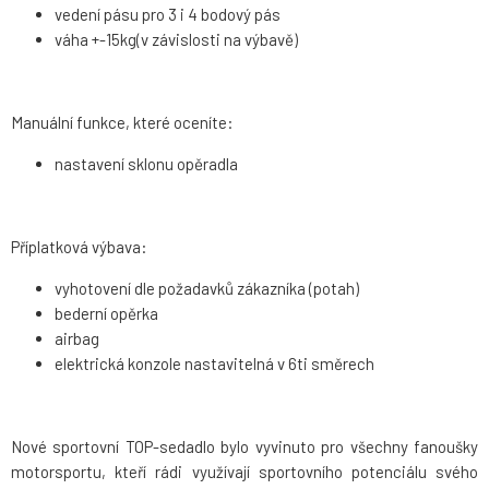
vedení pásu pro 3 i 4 bodový pás
váha +-15kg(v závislosti na výbavě)
Manuální funkce, které oceníte:
nastavení sklonu opěradla
Příplatková výbava:
vyhotovení dle požadavků zákazníka (potah)
bederní opěrka
airbag
elektrická konzole nastavitelná v 6ti směrech
Nové sportovní TOP-sedadlo bylo vyvinuto pro všechny fanoušky
motorsportu, kteří rádi využívají sportovního potenciálu svého