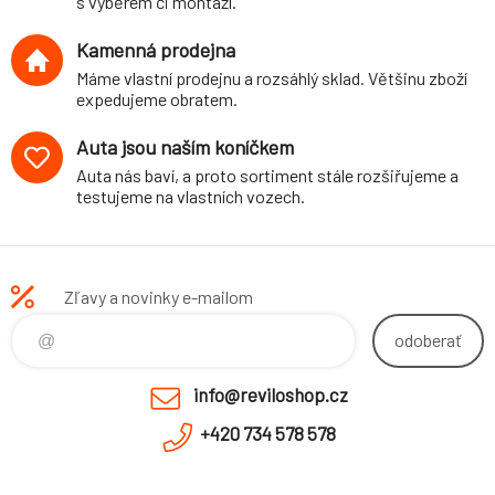
s výběrem či montáží.
Kamenná prodejna
Máme vlastní prodejnu a rozsáhlý sklad. Většinu zboží
expedujeme obratem.
Auta jsou naším koníčkem
Auta nás baví, a proto sortiment stále rozšiřujeme a
testujeme na vlastních vozech.
Zľavy a novinky e-mailom
odoberať
info@reviloshop.cz
+420 734 578 578