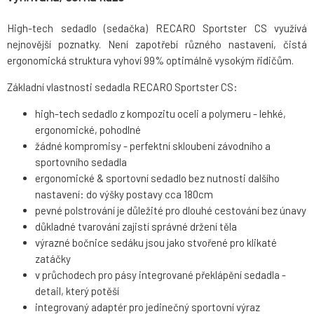
High-tech sedadlo (sedačka) RECARO Sportster CS využívá
nejnovější poznatky. Není zapotřebí různého nastavení, čistá
ergonomická struktura vyhoví 99% optimálně vysokým řidičům.
Základní vlastnosti sedadla RECARO Sportster CS:
high-tech sedadlo z kompozitu oceli a polymeru - lehké,
ergonomické, pohodlné
žádné kompromisy - perfektní skloubení závodního a
sportovního sedadla
ergonomické & sportovní sedadlo bez nutnosti dalšího
nastavení: do výšky postavy cca 180cm
pevné polstrování je důležité pro dlouhé cestování bez únavy
důkladné tvarování zajistí správné držení těla
výrazné bočnice sedáku jsou jako stvořené pro klikaté
zatáčky
v průchodech pro pásy integrované překlápění sedadla -
detail, který potěší
integrovaný adaptér pro jedinečný sportovní výraz