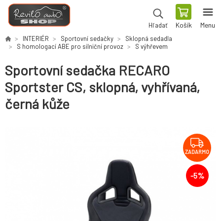
Košík
Menu
Hľadať
INTERIÉR
Sportovní sedačky
Sklopná sedadla
S homologací ABE pro silniční provoz
S výhřevem
Sportovní sedačka RECARO
Sportster CS, sklopná, vyhřívaná,
černá kůže
ZADARMO
-
5
%