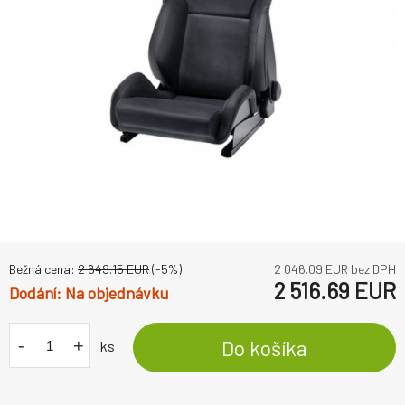
Bežná cena:
2 649.15
EUR
(-
5
%)
2 046.09
EUR bez DPH
2 516.69
EUR
Na objednávku
-
+
Do košíka
ks