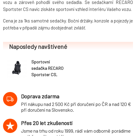
vozu a zároveň pohodlí svého sedadla. Se sedačkami RECARO
Sportster CS navíc získáte sportovní vzhled interiéru Vašeho vozu.
Cena je za 1ks samotné sedačky. Boční držáky, konzole a pojezdy je
potřeba v případě zájmu doobjednat zvlášť.
Naposledy navštívené
Sportovní
sedačka RECARO
Sportster CS,
sklopná,
vyhřívaná, černá
kůže
Doprava zdarma
Při nákupu nad 2 500 Kč při doručení po ČR a nad 120 €
při doručení na Slovensko.
Přes 20 let zkušeností
Jsme na trhu od roku 1999, rádi vám odborně porádíme