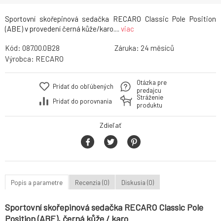
Sportovní skořepinová sedačka RECARO Classic Pole Position
(ABE) v provedení černá kůže/karo....
viac
Kód:
087.00.0B28
Záruka:
24
Výrobca:
RECARO
Otázka pre
Pridať do obľúbených
predajcu
Stráženie
Pridať do porovnania
produktu
Zdieľať
Popis a parametre
Recenzia (0)
Diskusia (0)
Sportovní skořepinová sedačka RECARO Classic Pole
Position (ABE), černá kůže / karo