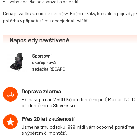
váha cca 7kg bez konzolí a pojezdů
Cena je za 1ks samotné sedačky. Boční držáky, konzole a pojezdy je
potřeba v případě zájmu doobjednat zvlášť.
Naposledy navštívené
Sportovní
skořepinová
sedačka RECARO
Classic Pole
Position (ABE),
černá kůže / karo
Doprava zdarma
Při nákupu nad 2 500 Kč při doručení po ČR a nad 120 €
při doručení na Slovensko.
Přes 20 let zkušeností
Jsme na trhu od roku 1999, rádi vám odborně porádíme
s výběrem či montáží.