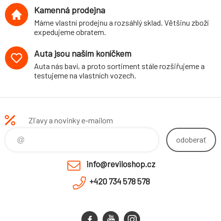
Kamenná prodejna
Máme vlastní prodejnu a rozsáhlý sklad. Většinu zboží
expedujeme obratem.
Auta jsou naším koníčkem
Auta nás baví, a proto sortiment stále rozšiřujeme a
testujeme na vlastních vozech.
Zľavy a novinky e-mailom
odoberať
info@reviloshop.cz
+420 734 578 578