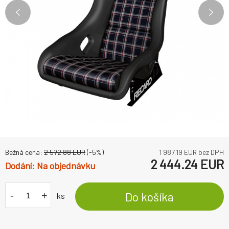
Bežná cena:
2 572.88
EUR
(-
5
%)
1 987.19
EUR bez DPH
2 444.24
EUR
Na objednávku
-
+
Do košíka
ks