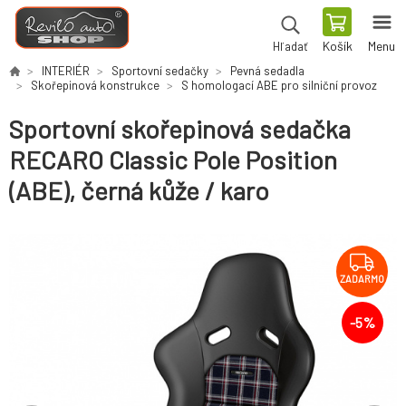
Košík
Menu
Hľadať
INTERIÉR
Sportovní sedačky
Pevná sedadla
Skořepinová konstrukce
S homologací ABE pro silniční provoz
Sportovní skořepinová sedačka
RECARO Classic Pole Position
(ABE), černá kůže / karo
ZADARMO
-
5
%