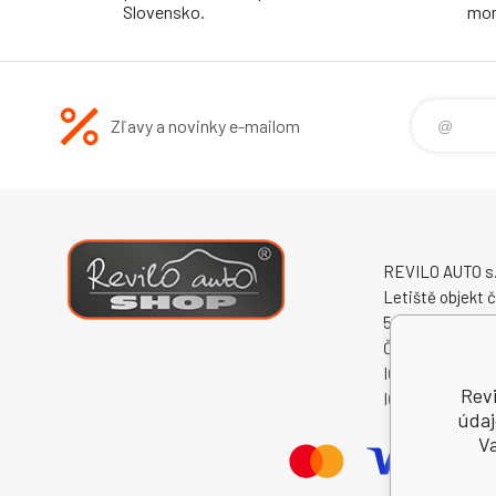
Slovensko.
mon
Zľavy a novinky e-mailom
REVILO AUTO s.r
Letiště objekt č
50341 Hradec K
Česká republika
IČO: 60931868
Revi
IČ DPH (DIČ): 
údaj
Va