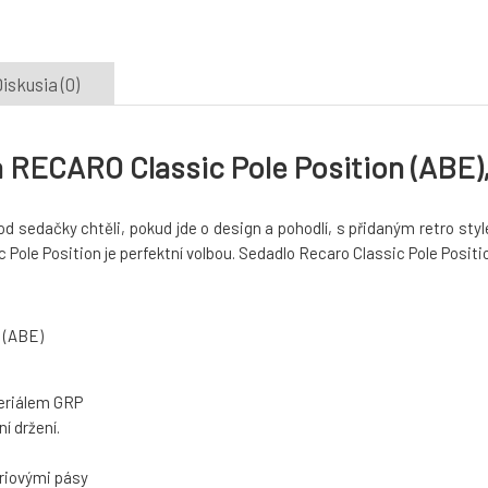
iskusia (0)
 RECARO Classic Pole Position (ABE),
od sedačky chtěli, pokud jde o design a pohodlí, s přidaným retro st
Pole Position je perfektní volbou. Sedadlo Recaro Classic Pole Positio
 (ABE)
eriálem GRP
í držení.
ériovými pásy