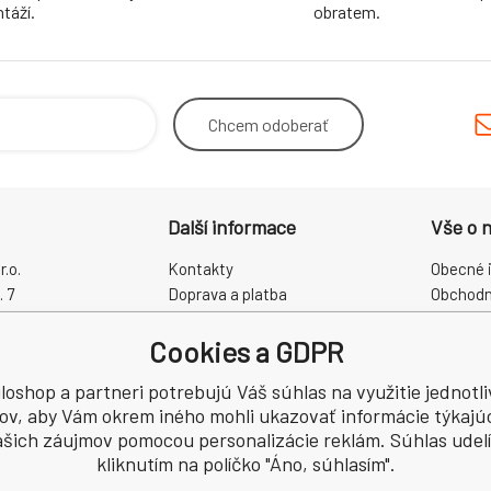
táží.
obratem.
Chcem
odoberať
Další informace
Vše o 
.o.
Kontakty
Obecné 
. 7
Doprava a platba
Obchodn
rálové
Proč právě my?
Reklama
Cookies a GDPR
O nás
Zpracová
Kamenná prodejna
Odstoup
loshop a partneri potrebujú Váš súhlas na využitie jednotl
CZ60931868
ov, aby Vám okrem iného mohli ukazovať informácie týkajú
šich záujmov pomocou personalizácie reklám. Súhlas udelí
kliknutím na políčko "Áno, súhlasím".