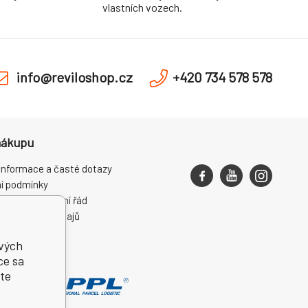
vlastních vozech.
info@reviloshop.cz
+420 734 578 578
nákupu
informace a časté dotazy
í podmínky
ce a reklamační řád
ní osobních údajů
ení od smlouvy
ivých
ce sa
te