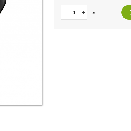
-
+
ks