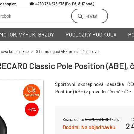
loshop.cz
+420 734 578 578
Hľadať
MOTOR, VÝFUK, BRZDY
PODLOŽKY POD KOLA
P
nová konstrukce
S homologací ABE pro silniční provoz
ECARO Classic Pole Position (ABE), 
Sportovní skořepinová sedačka RE
Position (ABE) v provedení černá kůže..
ZADARMO
-
5
%
Bežná cena:
2 572.88
EUR
(-
5
%)
1
2 
Na objednávku