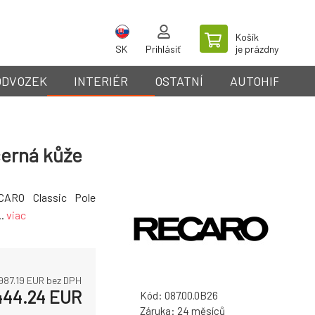
Košík
SK
Prihlásiť
je prázdny
ODVOZEK
INTERIÉR
OSTATNÍ
AUTOHIFI
černá kůže
CARO Classic Pole
..
viac
 987.19
EUR bez DPH
444.24
EUR
Kód:
087.00.0B26
Záruka:
24