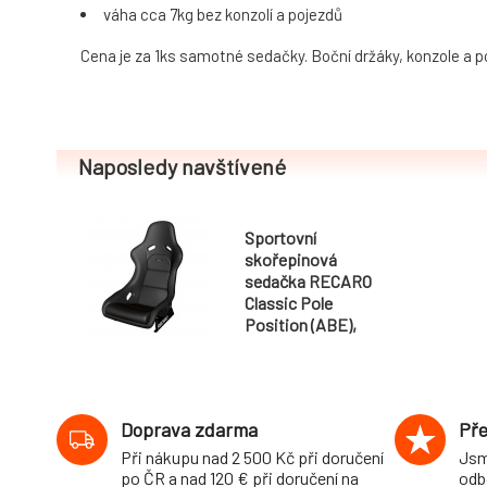
váha cca 7kg bez konzolí a pojezdů
Cena je za 1ks samotné sedačky. Boční držáky, konzole a po
Naposledy navštívené
Sportovní
skořepinová
sedačka RECARO
Classic Pole
Position (ABE),
černá kůže
Doprava zdarma
Pře
Při nákupu nad 2 500 Kč při doručení
Jsm
po ČR a nad 120 € při doručení na
odb