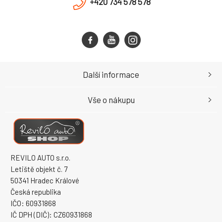
+420 734 578 578
Další informace
Vše o nákupu
REVILO AUTO s.r.o.
Letiště objekt č. 7
50341 Hradec Králové
Česká republika
IČO: 60931868
IČ DPH (DIČ): CZ60931868