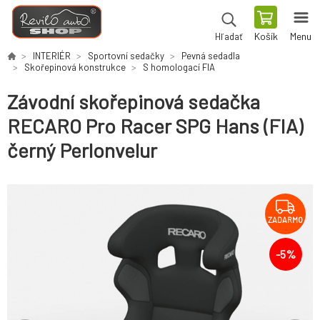
Košík
Menu
Hľadať
INTERIÉR
Sportovní sedačky
Pevná sedadla
Skořepinová konstrukce
S homologací FIA
Závodní skořepinová sedačka
RECARO Pro Racer SPG Hans (FIA)
černý Perlonvelur
ZADARMO
-
5
%