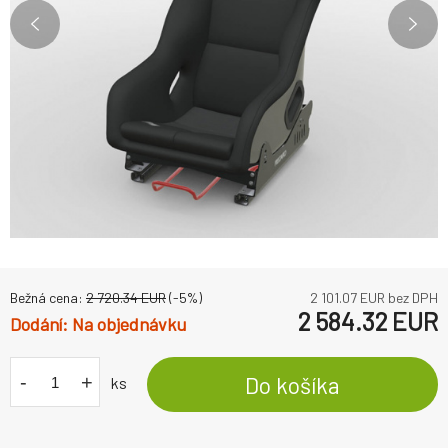
Bežná cena:
2 720.34
EUR
(-
5
%)
2 101.07
EUR bez DPH
2 584.32
EUR
Na objednávku
-
+
Do košíka
ks