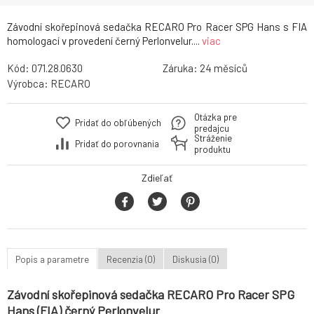
Závodní skořepinová sedačka RECARO Pro Racer SPG Hans s FIA
homologací v provedení černý Perlonvelur....
viac
Kód:
071.28.0630
Záruka:
24
Výrobca:
RECARO
Otázka pre
Pridať do obľúbených
predajcu
Stráženie
Pridať do porovnania
produktu
Zdieľať
Popis a parametre
Recenzia (0)
Diskusia (0)
Závodní skořepinová sedačka RECARO Pro Racer SPG
Hans (FIA) černý Perlonvelur