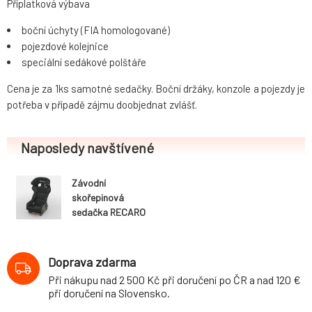
Příplatková výbava
boční úchyty (FIA homologované)
pojezdové kolejnice
speciální sedákové polštáře
Cena je za 1ks samotné sedačky. Boční držáky, konzole a pojezdy je
potřeba v případě zájmu doobjednat zvlášť.
Naposledy navštívené
Závodní
skořepinová
sedačka RECARO
Pro Racer SPG
Hans (FIA) černý
Perlonvelur
Doprava zdarma
Při nákupu nad 2 500 Kč při doručení po ČR a nad 120 €
při doručení na Slovensko.