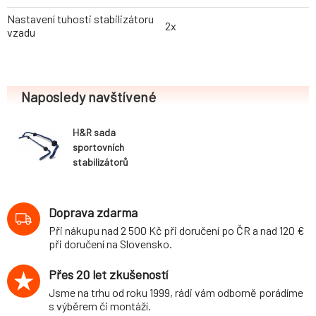
Nastavení tuhosti stabilizátoru
2x
vzadu
Naposledy navštívené
H&R sada
sportovních
stabilizátorů
(přední+zadní)
pro Mini Cooper
Cabrio (R52)
Doprava zdarma
Cabrio, 2WD,
Při nákupu nad 2 500 Kč při doručení po ČR a nad 120 €
průměr 27 mm/18
při doručení na Slovensko.
mm
Přes 20 let zkušeností
Jsme na trhu od roku 1999, rádi vám odborně porádíme
s výběrem či montáží.