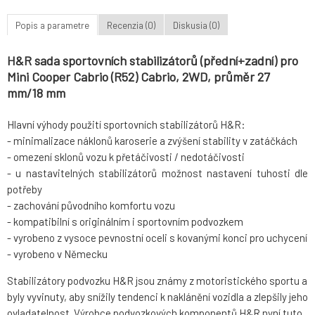
Popis a parametre
Recenzia (0)
Diskusia (0)
H&R sada sportovních stabilizátorů (přední+zadní) pro
Mini Cooper Cabrio (R52) Cabrio, 2WD, průměr 27
mm/18 mm
Hlavní výhody použití sportovních stabilizátorů H&R:
- minimalizace náklonů karoserie a zvýšení stability v zatáčkách
- omezení sklonů vozu k přetáčivosti / nedotáčivosti
- u nastavitelných stabilizátorů možnost nastavení tuhosti dle
potřeby
- zachování původního komfortu vozu
- kompatibilní s originálním i sportovním podvozkem
- vyrobeno z vysoce pevnostní oceli s kovanými konci pro uchycení
- vyrobeno v Německu
Stabilizátory podvozku H&R jsou známy z motoristického sportu a
byly vyvinuty, aby snížily tendenci k naklánění vozidla a zlepšily jeho
ovladatelnost. Výrobce podvozkových komponentů H&R nyní tuto