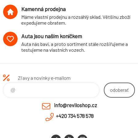
Kamenná prodejna
Máme vlastní prodejnu a rozsáhlý sklad. Většinu zboží
expedujeme obratem.
Auta jsou naším koníčkem
Auta nás baví, a proto sortiment stále rozšiřujeme a
testujeme na vlastních vozech.
Zľavy a novinky e-mailom
odoberať
info@reviloshop.cz
+420 734 578 578