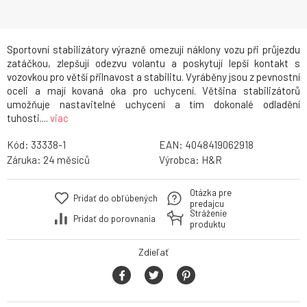
Sportovní stabilizátory výrazně omezují náklony vozu při průjezdu
zatáčkou, zlepšují odezvu volantu a poskytují lepší kontakt s
vozovkou pro větší přilnavost a stabilitu. Vyráběny jsou z pevnostní
oceli a mají kovaná oka pro uchycení. Většina stabilizátorů
umožňuje nastavitelné uchycení a tím dokonalé odladění
tuhosti....
viac
Kód:
33338-1
EAN:
4048419062918
Záruka:
24
Výrobca:
H&R
Otázka pre
Pridať do obľúbených
predajcu
Stráženie
Pridať do porovnania
produktu
Zdieľať