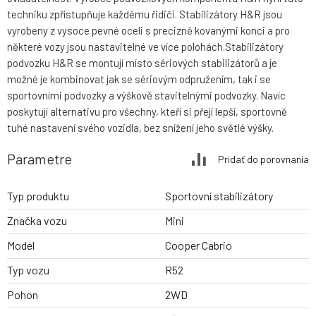
techniku zpřístupňuje každému řidiči. Stabilizátory H&R jsou
vyrobeny z vysoce pevné oceli s precizně kovanými konci a pro
některé vozy jsou nastavitelné ve více polohách.Stabilizátory
podvozku H&R se montují místo sériových stabilizátorů a je
možné je kombinovat jak se sériovým odpružením, tak i se
sportovními podvozky a výškově stavitelnými podvozky. Navíc
poskytují alternativu pro všechny, kteří si přejí lepší, sportovně
tuhé nastavení svého vozidla, bez snížení jeho světlé výšky.
Parametre
Pridať do porovnania
Typ produktu
Sportovní stabilizátory
Značka vozu
Mini
Model
Cooper Cabrio
Typ vozu
R52
Pohon
2WD