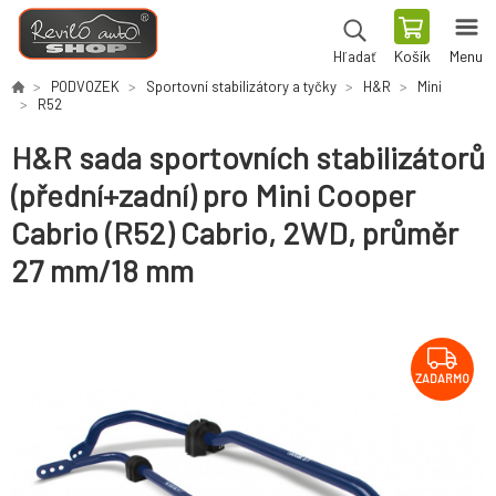
Košík
Menu
Hľadať
PODVOZEK
Sportovní stabilizátory a tyčky
H&R
Mini
R52
H&R sada sportovních stabilizátorů
(přední+zadní) pro Mini Cooper
Cabrio (R52) Cabrio, 2WD, průměr
27 mm/18 mm
ZADARMO