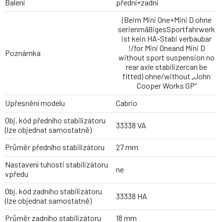
Balení
přední+zadní
(Beim Mini One+Mini D ohne
serienmäßigesSportfahrwerk
ist kein HA-Stabi verbaubar
!/for Mini Oneand Mini D
Poznámka
without sport suspension no
rear axle stabilizercan be
fitted) ohne/without „John
Cooper Works GP“
Upřesnění modelu
Cabrio
Obj. kód předního stabilizátoru
33338 VA
(lze objednat samostatně)
Průměr předního stabilizátoru
27 mm
Nastavení tuhosti stabilizátoru
ne
vpředu
Obj. kód zadního stabilizátoru
33338 HA
(lze objednat samostatně)
Průměr zadního stabilizátoru
18 mm