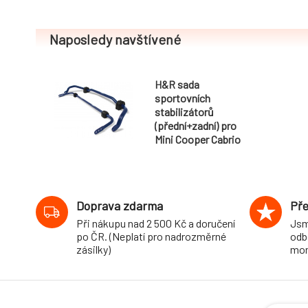
Naposledy navštívené
H&R sada
sportovních
stabilizátorů
(přední+zadní) pro
Mini Cooper Cabrio
(R52) Cabrio, 2WD,
průměr 27 mm/18
mm
Doprava zdarma
Pře
Při nákupu nad 2 500 Kč a doručení
Jsm
po ČR. (Neplatí pro nadrozměrné
odb
zásilky)
mon