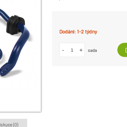
1-2 týdny
-
+
sada
iskuse (0)