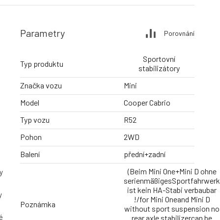
Parametry
Porovnání
Sportovní
Typ produktu
stabilizátory
Značka vozu
Mini
Model
Cooper Cabrio
Typ vozu
R52
Pohon
2WD
Balení
přední+zadní
(Beim Mini One+Mini D ohne
y
serienmäßigesSportfahrwerk
ist kein HA-Stabi verbaubar
y
!/for Mini Oneand Mini D
Poznámka
without sport suspension no
é
rear axle stabilizercan be