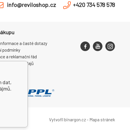
info@reviloshop.cz
+420 734 578 578
nákupu
informace a časté dotazy
í podmínky
ce a reklamační řád
ní osobních údajů
ení od smlouvy
h dat,
zájmů.
Vytvořil binargon.cz
-
Mapa stránek