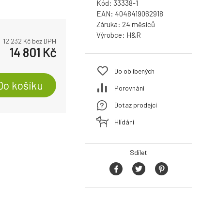
Kód:
33338-1
EAN:
4048419062918
Záruka:
24
Výrobce:
H&R
12 232
Kč bez DPH
14 801
Kč
Do oblíbených
Do košíku
Porovnání
Dotaz prodejci
Hlídání
Sdílet