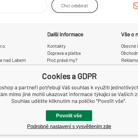
Chci
odebírat
Další informace
Vše o 
.o.
Kontakty
Obecné 
Doprava a platba
Obchodn
ce nad Labem
Proč právě my?
Reklama
O nás
Zpracová
Cookies a GDPR
Kamenná prodejna
Odstoup
68
oshop a partneři potřebují Váš souhlas k využití jednotlivýc
ám mimo jiné mohli ukazovat informace týkající se Vašich 
Souhlas udělíte kliknutím na políčko "Povolit vše".
Povolit vše
Podrobné nastavení s vysvětlením zde
a.