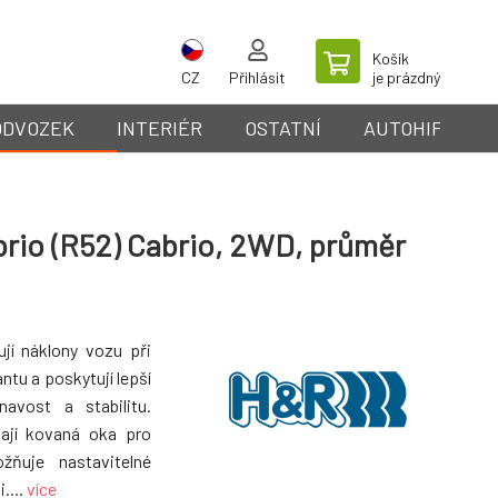
Košík
CZ
Přihlásit
je prázdný
ODVOZEK
INTERIÉR
OSTATNÍ
AUTOHIFI
brio (R52) Cabrio, 2WD, průměr
ují náklony vozu při
ntu a poskytují lepší
avost a stabilitu.
mají kovaná oka pro
ožňuje nastavitelné
....
více