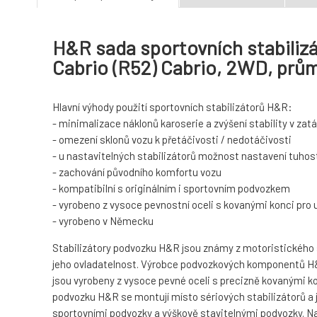
H&R sada sportovních stabilizá
Cabrio (R52) Cabrio, 2WD, pr
Hlavní výhody použití sportovních stabilizátorů H&R:
- minimalizace náklonů karoserie a zvýšení stability v za
- omezení sklonů vozu k přetáčivosti / nedotáčivosti
- u nastavitelných stabilizátorů možnost nastavení tuhost
- zachování původního komfortu vozu
- kompatibilní s originálním i sportovním podvozkem
- vyrobeno z vysoce pevnostní oceli s kovanými konci pro
- vyrobeno v Německu
Stabilizátory podvozku H&R jsou známy z motoristického spo
jeho ovladatelnost. Výrobce podvozkových komponentů H&R
jsou vyrobeny z vysoce pevné oceli s precizně kovanými ko
podvozku H&R se montují místo sériových stabilizátorů a 
sportovními podvozky a výškově stavitelnými podvozky. Navíc