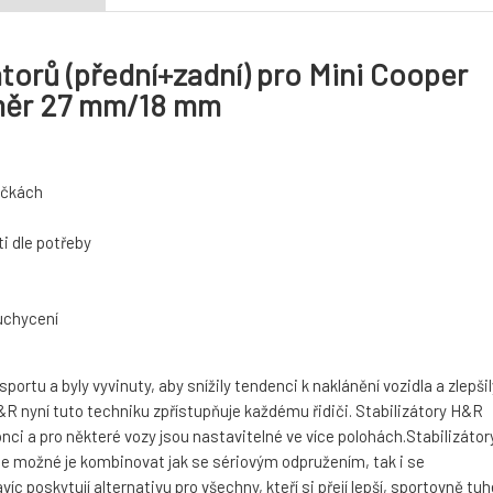
torů (přední+zadní) pro Mini Cooper
ůměr 27 mm/18 mm
táčkách
i dle potřeby
 uchycení
rtu a byly vyvinuty, aby snížily tendenci k naklánění vozidla a zlepšil
 nyní tuto techniku zpřístupňuje každému řidiči. Stabilizátory H&R
nci a pro některé vozy jsou nastavitelné ve více polohách.Stabilizátor
je možné je kombinovat jak se sériovým odpružením, tak i se
 poskytují alternativu pro všechny, kteří si přejí lepší, sportovně tuh