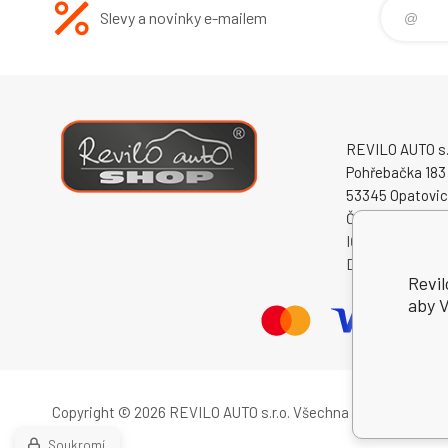
Slevy a novinky e-mailem
REVILO AUTO s.r
Pohřebačka 183
53345 Opatovi
Česká republika
IČO: 60931868
DIČ: CZ609318
Revil
aby V
Copyright © 2026 REVILO AUTO s.r.o.
Všechna práva vyhrazen
Soukromí