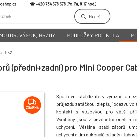
loshop.cz
+420 734 578 578
Hledej
MOTOR, VÝFUK, BRZDY
PODLOŽKY POD KOLA
P
R52
rů (přední+zadní) pro Mini Cooper Ca
Sportovní stabilizátory výrazně omez
průjezdu zatáčkou, zlepšují odezvu vola
ZDARMA
kontakt s vozovkou pro větší přiln
Vyráběny jsou z pevnostní oceli a 
uchycení. Většina stabilizátorů um
uchycení a tím dokonalé odladění tuhosti