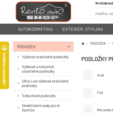
info@revi
AUTOKOSMETIKA
EXTERIÉR, STYLING
PODVOZEK
PODVOZEK
Výškově stavitelné podvozky
PODLOŽKY P
Výškově a tuhostně
stavitelné podvozky
Audi
Ultra Low výškově stavitelné
podvozky
Fiat
Vzduchové podvozky
Deaktivační sady pro el.
tlumiče
Mercedes 