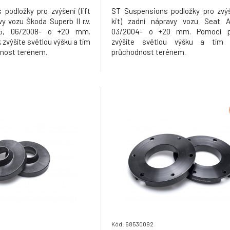
podložky pro zvýšení (lift
ST Suspensions podložky pro zvýše
vy vozu Škoda Superb II r.v.
kit) zadní nápravy vozu Seat Al
15, 06/2008- o +20 mm.
03/2004- o +20 mm. Pomocí p
zvýšíte světlou výšku a tím
zvýšíte světlou výšku a tím z
dnost terénem.
průchodnost terénem.
Kód: 68530092