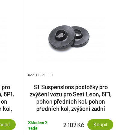
Kód: 68530089
 pro
ST Suspensions podložky pro
, 5P1,
zvýšení vozu pro Seat Leon, 5F1,
hon
pohon předních kol, pohon
 kol,
předních kol, zvýšení zadní
20 mm
nápravy o +20 mm
Skladem 2
2 107 Kč
oupit
Koupit
sada