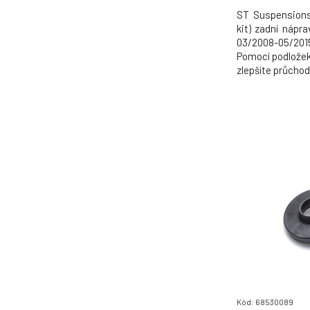
ST Suspensions 
kit) zadní nápra
03/2008-05/20
Pomocí podložek 
zlepšíte průcho
Kód: 68530089