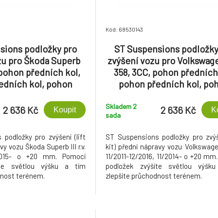
Kód: 68530143
sions podložky pro
ST Suspensions podložky
zu pro Škoda Superb
zvýšení vozu pro Volkswag
, pohon předních kol,
358, 3CC, pohon předních
edních kol, pohon
pohon předních kol, po
výšení přední nápravy
všech kol, zvýšení přední n
+20 mm
+20 mm
Skladem 2
2 636 Kč
2 636 Kč
Koupit
K
sada
podložky pro zvýšení (lift
ST Suspensions podložky pro zvýše
vy vozu Škoda Superb III r.v.
kit) přední nápravy vozu Volkswagen
2015- o +20 mm. Pomocí
11/2011-12/2016, 11/2014- o +20 mm
íte světlou výšku a tím
podložek zvýšíte světlou výšk
dnost terénem.
zlepšíte průchodnost terénem.