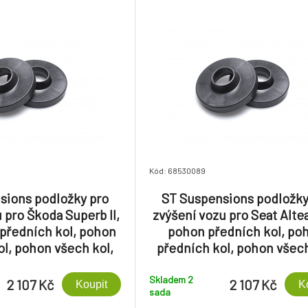
Kód: 68530089
sions podložky pro
ST Suspensions podložky
 pro Škoda Superb II,
zvýšení vozu pro Seat Altea
předních kol, pohon
pohon předních kol, po
ol, pohon všech kol,
předních kol, pohon všech
ní nápravy o +20 mm
zvýšení zadní nápravy o +
Skladem 2
2 107 Kč
2 107 Kč
Koupit
K
sada