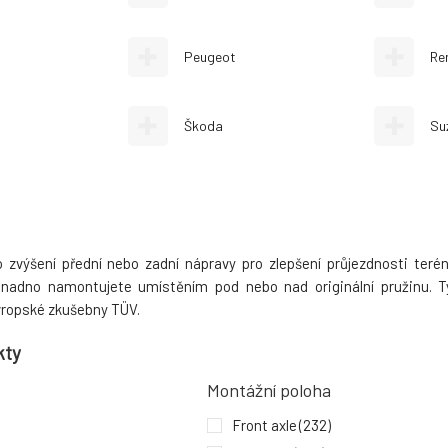
Peugeot
Re
Škoda
Su
o zvýšení přední nebo zadní nápravy pro zlepšení průjezdnosti teré
 snadno namontujete umístěním pod nebo nad originální pružinu. T
ropské zkušebny TÜV.
kty
Montážní poloha
Front axle
(232)