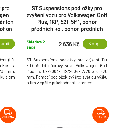
 pro
ST Suspensions podložky pro
agen
zvýšení vozu pro Volkswagen Golf
edních
Plus, 1KP, 521, 5M1, pohon
pohon
předních kol, pohon předních
ední
kol, zvýšení přední nápravy +20
mm
Skladem 2
2 636 Kč
oupit
Koupit
sada
ní (lift
ST Suspensions podložky pro zvýšení (lift
 Eos r.v.
kit) přední nápravy vozu Volkswagen Golf
+20 mm.
Plus r.v. 09/2003-, 12/2004-12/2013 o +20
ku a tím
mm. Pomocí podložek zvýšíte světlou výšku
a tím zlepšíte průchodnost terénem.
ZDARMA
ZDARMA