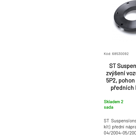
Kód: 68530092
ST Suspen
zvýšení vozu
5P2, pohon 
předních 
náp
Skladem 2
sada
ST Suspensions 
kit) přední nápr
04/2004-05/20