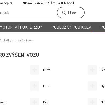
loshop.cz
+420 734 578 578
Hledej
MOTOR, VÝFUK, BRZDY
PODLOŽKY POD KOLA
P
Podložky pro zvýšení vozu
RO ZVÝŠENÍ VOZU
BMW
Ci
Ford
Hy
Benz
Mini
Mit