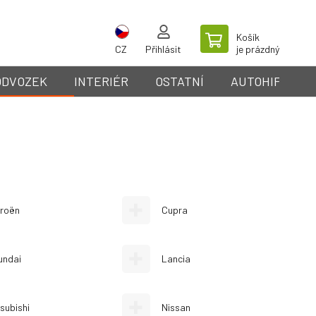
Košík
CZ
Přihlásit
je prázdný
ODVOZEK
INTERIÉR
OSTATNÍ
AUTOHIFI
troën
Cupra
undai
Lancia
subishi
Nissan