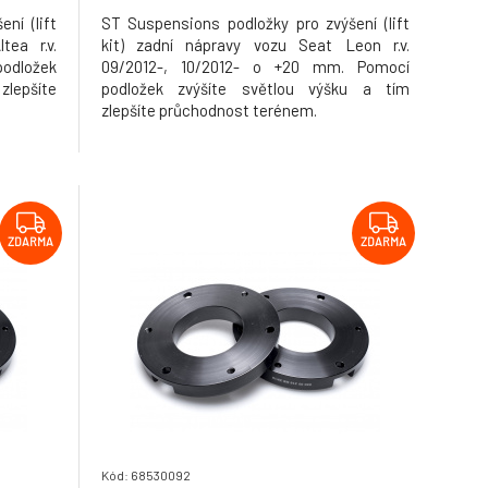
ní (lift
ST Suspensions podložky pro zvýšení (lift
tea r.v.
kit) zadní nápravy vozu Seat Leon r.v.
odložek
09/2012-, 10/2012- o +20 mm. Pomocí
lepšíte
podložek zvýšíte světlou výšku a tím
zlepšíte průchodnost terénem.
ZDARMA
ZDARMA
Kód: 68530092