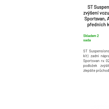
ST Suspen
zvýšení vozu
Sportsvan, 
předních k
kol, zvýšen
Skladem 2
sada
ST Suspensions 
kit) zadní náp
Sportsvan r.v. 
podložek zvýš
zlepšíte průcho