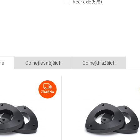
Rear axle
(579)
me
Od nejlevnějších
Od nejdražších
ZDARMA