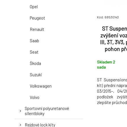
Opel
Kód: 68530143
Peugeot
ST Suspen
Renault
zvýšení vo
Saab
III, 3T, 3V3
pohon př
Seat
všech kol, z
Skladem 2
Škoda
sada
Suzuki
ST Suspensions 
kit) přední nápra
Volkswagen
03/2015-, 04/
podložek zvýš
Volvo
zlepšíte průcho
Sportovní polyuretanové
silentbloky
Rejdové lock kity