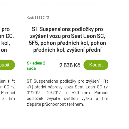
Kód: 68530143
 pro
ST Suspensions podložky pro
en CC,
zvýšení vozu pro Seat Leon SC,
 kol,
5F5, pohon předních kol, pohon
hon
předních kol, zvýšení přední
ápravy
nápravy +20 mm
Skladem 2
2 636 Kč
oupit
Koupit
sada
ní (lift
ST Suspensions podložky pro zvýšení (lift
 CC r.v.
kit) přední nápravy vozu Seat Leon SC r.v.
. Pomocí
01/2013-, 10/2012- o +20 mm. Pomocí
u a tím
podložek zvýšíte světlou výšku a tím
zlepšíte průchodnost terénem.