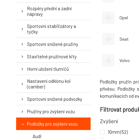
Rozpěry přední a zadní
nápravy
Opel
Sportovní stabilizátory a
tyčky
Seat
Sportovní snížené pružiny
Stavitelné pružinové kity
Volvo
Horní uložení tlumičů
Nastavení odklonu kol
Podložky pružin pr
(camber)
přívěsu. Podložky
komunikacích od ev
Sportovní snížené podvozky
Filtrovat produ
Pružiny pro zvýšení vozu
Zvýšení
Podložky pro zvýšení vozu
10mm
(52)
Audi