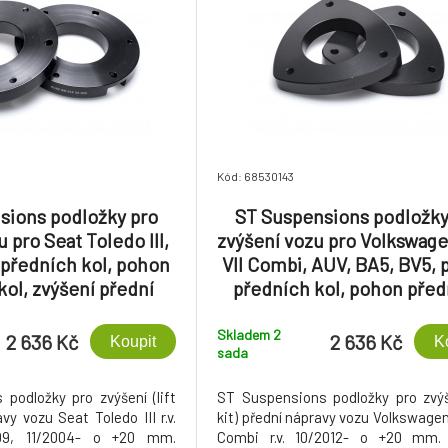
Kód: 68530143
sions podložky pro
ST Suspensions podložky
 pro Seat Toledo III,
zvýšení vozu pro Volkswage
předních kol, pohon
VII Combi, AUV, BA5, BV5,
kol, zvýšení přední
předních kol, pohon pře
ravy +20 mm
kol, pohon všech kol, zvý
přední nápravy +20 m
Skladem 2
2 636 Kč
2 636 Kč
Koupit
K
sada
podložky pro zvýšení (lift
ST Suspensions podložky pro zvýše
avy vozu Seat Toledo III r.v.
kit) přední nápravy vozu Volkswagen
09, 11/2004- o +20 mm.
Combi r.v. 10/2012- o +20 mm.