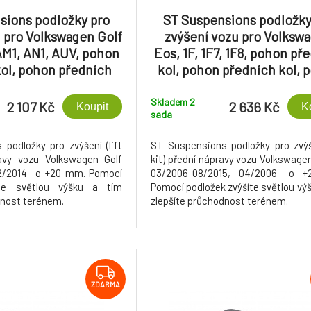
sions podložky pro
ST Suspensions podložky
 pro Volkswagen Golf
zvýšení vozu pro Volksw
AM1, AN1, AUV, pohon
Eos, 1F, 1F7, 1F8, pohon př
ol, pohon předních
kol, pohon předních kol, 
í zadní nápravy o +20
předních kol, zvýšení př
mm
nápravy +20 mm
Skladem 2
2 107 Kč
2 636 Kč
Koupit
K
sada
podložky pro zvýšení (lift
ST Suspensions podložky pro zvýše
ravy vozu Volkswagen Golf
kit) přední nápravy vozu Volkswagen
02/2014- o +20 mm. Pomocí
03/2006-08/2015, 04/2006- o 
íte světlou výšku a tím
Pomocí podložek zvýšíte světlou výš
dnost terénem.
zlepšíte průchodnost terénem.
ZDARMA