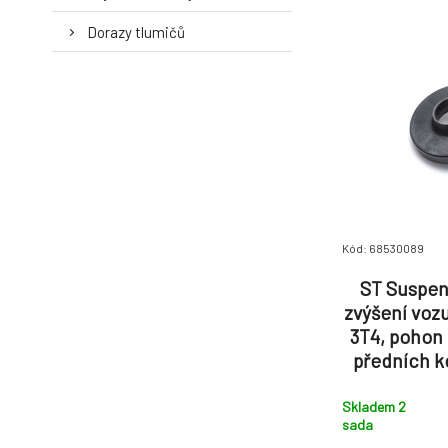
Dorazy tlumičů
Kód: 68530089
ST Suspen
zvýšení vozu
3T4, pohon 
předních k
zvýšení zad
Skladem 2
sada