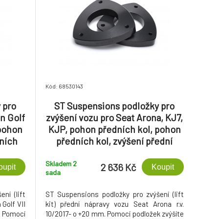
Kód: 68530143
 pro
ST Suspensions podložky pro
n Golf
zvýšení vozu pro Seat Arona, KJ7,
 pohon
KJP, pohon předních kol, pohon
dních
předních kol, zvýšení přední
šení
nápravy +20 mm
m
Skladem 2
2 636 Kč
oupit
Koupit
sada
ní (lift
ST Suspensions podložky pro zvýšení (lift
 Golf VII
kit) přední nápravy vozu Seat Arona r.v.
 Pomocí
10/2017- o +20 mm. Pomocí podložek zvýšíte