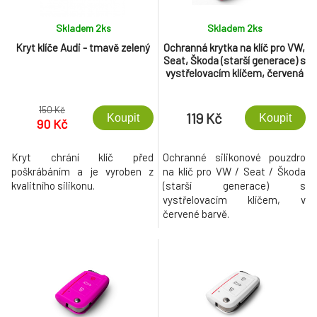
Skladem 2
ks
Skladem 2
ks
Kryt klíče Audi - tmavě zelený
Ochranná krytka na klíč pro VW,
Seat, Škoda (starší generace) s
vystřelovacím klíčem, červená
150 Kč
119 Kč
Koupit
Koupit
90 Kč
Kryt chrání klíč před
Ochranné silikonové pouzdro
poškrábáním a je vyroben z
na klíč pro VW / Seat / Škoda
kvalitního silikonu.
(starší generace) s
vystřelovacím klíčem, v
červené barvě.