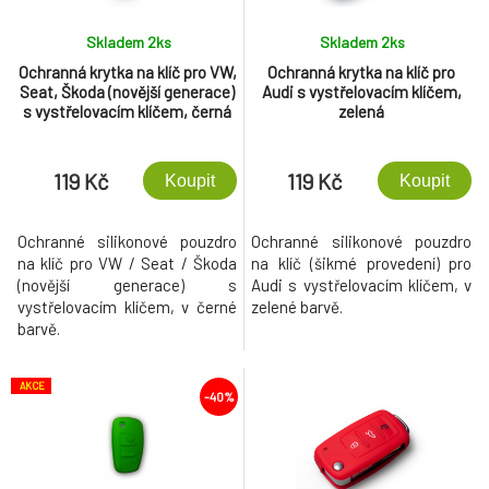
Skladem 2
ks
Skladem 2
ks
Ochranná krytka na klíč pro VW,
Ochranná krytka na klíč pro
Seat, Škoda (novější generace)
Audi s vystřelovacím klíčem,
s vystřelovacím klíčem, černá
zelená
119 Kč
119 Kč
Koupit
Koupit
Ochranné silikonové pouzdro
Ochranné silikonové pouzdro
na klíč pro VW / Seat / Škoda
na klíč (šikmé provedení) pro
(novější generace) s
Audi s vystřelovacím klíčem, v
vystřelovacím klíčem, v černé
zelené barvě.
barvě.
AKCE
-40%