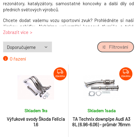
rezonátory, katalyzátory, samostatné koncovky a další díly od
předních světových výrobců.
Chcete dodat vašemu vozu sportovní zvuk? Prohlédněte si naši
širokou nabídku. Nabízíme univerzální koncové tlumiče a také
Zobrazit více
kompletní výfukové systémy pro konkrétní vozy s homologací pro
provoz. Snadno tak můžete zvýraznit zvukový projev motoru a
zároveň zlepšit odvod spalin.
Filtrování
Naleznete u nás tlumiče z kvalitní nerezové oceli i klasické s
O řazení
žáruvzdorným lakováním. Vybírat můžete z mnoha různých typů a
tvarů koncovek, aby co nejlépe zapadly do otvoru v zadním
nárazníku a doladily celkový vzhled.
ZDARMA
ZDARMA
Skladem 1
ks
Skladem 1
sada
Výfukové svody Škoda Felicia
TA Technix downpipe Audi A3
1.6
8L (6.96-6.06) - průměr 76mm