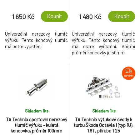
1 650 Kč
1 480 Kč
Koupit
Koupit
Univerzální nerezový tlumič
Univerzální nerezový tlumič
výfuku. Tento koncový tlumič
výfuku. Tento koncový tlumič
má ostré vyústění.
má ostré vyústění. Vnitřní
průměr koncovky je 50mm.
ZDARMA
Skladem 1
ks
Skladem 1
ks
TA Technix sportovní nerezový
TA Technix výfukové svody k
tlumič výfuku - kulatá
turbu Škoda Octavia I (typ 1U),
koncovka, průměr 100mm
1.8T, příruba T25