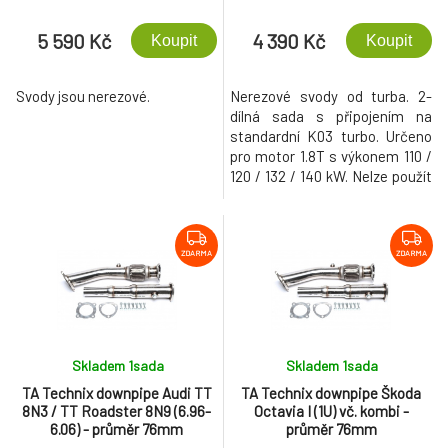
5 590 Kč
4 390 Kč
Koupit
Koupit
Svody jsou nerezové.
Nerezové svody od turba. 2-
dílná sada s připojením na
standardní K03 turbo. Určeno
pro motor 1.8T s výkonem 110 /
120 / 132 / 140 kW. Nelze použít
na vozy s pohonem 4x4.
ZDARMA
ZDARMA
Skladem 1
sada
Skladem 1
sada
TA Technix downpipe Audi TT
TA Technix downpipe Škoda
8N3 / TT Roadster 8N9 (6.96-
Octavia I (1U) vč. kombi -
6.06) - průměr 76mm
průměr 76mm