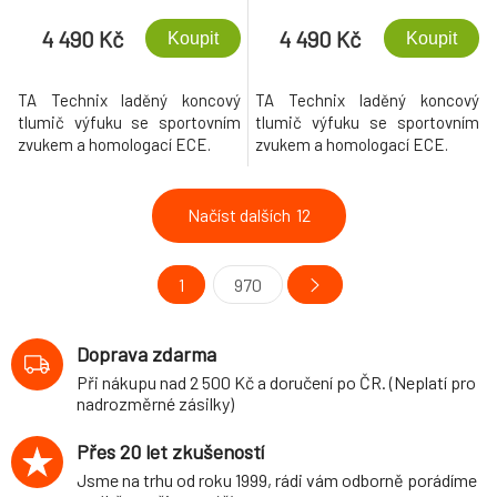
4 490 Kč
4 490 Kč
Koupit
Koupit
TA Technix laděný koncový
TA Technix laděný koncový
tlumič výfuku se sportovním
tlumič výfuku se sportovním
zvukem a homologací ECE.
zvukem a homologací ECE.
Načíst dalších
12
1
970
Doprava zdarma
Při nákupu nad 2 500 Kč a doručení po ČR. (Neplatí pro
nadrozměrné zásilky)
Přes 20 let zkušeností
Jsme na trhu od roku 1999, rádi vám odborně porádíme