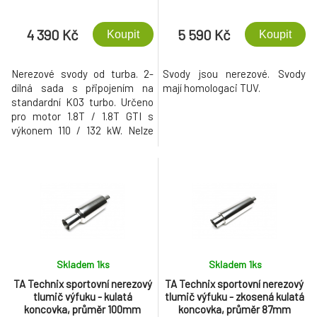
4 390 Kč
5 590 Kč
Koupit
Koupit
Nerezové svody od turba. 2-
Svody jsou nerezové. Svody
dílná sada s připojením na
mají homologaci TUV.
standardní K03 turbo. Určeno
pro motor 1.8T / 1.8T GTI s
výkonem 110 / 132 kW. Nelze
použít na vozy s pohonem 4x4.
Skladem 1
ks
Skladem 1
ks
TA Technix sportovní nerezový
TA Technix sportovní nerezový
tlumič výfuku - kulatá
tlumič výfuku - zkosená kulatá
koncovka, průměr 100mm
koncovka, průměr 87mm