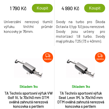
1 790 Kč
4 990 Kč
Koupit
Koupit
Univerzální nerezový tlumič
Svody na turbo pro Škoda
výfuku. Vnitřní průměr
Octavia I (typ 1U) jsou nerezové.
koncovky je 76mm.
Svody jsou určeny pro
motorizaci 1.8 turbo. Svody
mají přírubu T25 (73 x 40mm).
ZDARMA
ZDARMA
Skladem 1
ks
Skladem 1
ks
TA Technix sportovní výfuk VW
TA Technix sportovní výfuk
Golf IV, 1x 70x140 mm DTM
Seat Leon 1M, 1x 70x140 mm
oválná zahnutá nerezová
DTM oválná zahnutá nerezová
koncovka s pertlem
koncovka s pertlem