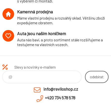
s výběrem či montáží.
Kamenná prodejna
Máme vlastní prodejnu a rozsáhlý sklad. Většinu zboží
expedujeme obratem.
Auta jsou naším koníčkem
Auta nás baví, a proto sortiment stále rozšiřujeme a
testujeme na vlastních vozech.
Slevy a novinky e-mailem
odebírat
info@reviloshop.cz
+420 734 578 578