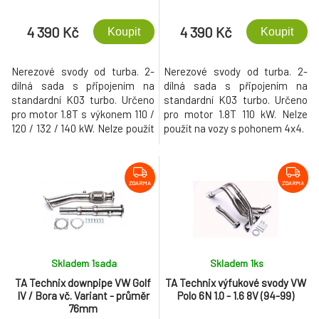
4 390 Kč
4 390 Kč
Koupit
Koupit
Nerezové svody od turba. 2-
Nerezové svody od turba. 2-
dílná sada s připojením na
dílná sada s připojením na
standardní K03 turbo. Určeno
standardní K03 turbo. Určeno
pro motor 1.8T s výkonem 110 /
pro motor 1.8T 110 kW. Nelze
120 / 132 / 140 kW. Nelze použít
použít na vozy s pohonem 4x4.
na vozy s pohonem 4x4.
ZDARMA
ZDARMA
Skladem 1
sada
Skladem 1
ks
TA Technix downpipe VW Golf
TA Technix výfukové svody VW
IV / Bora vč. Variant - průměr
Polo 6N 1.0 - 1.6 8V (94-99)
76mm