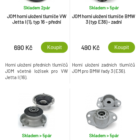
Skladem 2
pár
Skladem > 5
pár
JOM horní uložení tlumiče VW
JOM horní uložení tlumiče BMW
Jetta I (1), typ 16 - přední
3 (typ E36) - zadní
690 Kč
490 Kč
Koupit
Koupit
Horní uložení předních tlumičů
Horní uložení zadních tlumičů
JOM včetně ložisek pro VW
JOM pro BMW řady 3 (E36).
Jetta I (16).
Skladem > 5
pár
Skladem > 5
pár