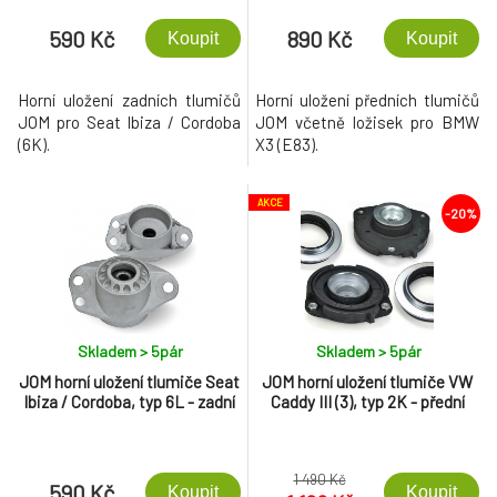
590 Kč
890 Kč
Koupit
Koupit
Horní uložení zadních tlumičů
Horní uložení předních tlumičů
JOM pro Seat Ibiza / Cordoba
JOM včetně ložisek pro BMW
(6K).
X3 (E83).
AKCE
-20%
Skladem > 5
pár
Skladem > 5
pár
JOM horní uložení tlumiče Seat
JOM horní uložení tlumiče VW
Ibiza / Cordoba, typ 6L - zadní
Caddy III (3), typ 2K - přední
1 490 Kč
590 Kč
Koupit
Koupit