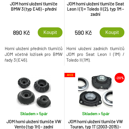
JOM horní uložení tlumiče
JOM horní uložení tlumiče Seat
BMW 3 (typ E46) - přední
Leon I (1) + Toledo II (2), typ 1M -
zadní
890 Kč
590 Kč
Koupit
Koupit
Horní uložení předních tlumičů
Horní uložení zadních tlumičů
JOM včetně ložisek pro BMW
JOM pro Seat Leon I (1M) /
řady 3 (E46).
Toledo II (1M).
AKCE
-20%
Skladem > 5
pár
Skladem > 5
pár
JOM horní uložení tlumiče VW
JOM horní uložení tlumiče VW
Vento (typ 1H) - zadní
Touran, typ 1T (2003-2015) -