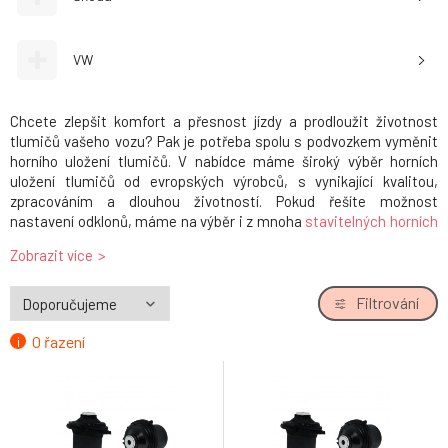
VW
Chcete zlepšit komfort a přesnost jízdy a prodloužit životnost
tlumičů vašeho vozu? Pak je potřeba spolu s podvozkem vyměnit
horního uložení tlumičů. V nabídce máme široký výběr horních
uložení tlumičů od evropských výrobců, s vynikající kvalitou,
zpracováním a dlouhou životností. Pokud řešíte možnost
nastavení odklonů, máme na výběr i z mnoha
stavitelných horních
uložení
.
Zobrazit více
Nové horní uložení zákazníci zpravidla objednávají spolu s
podvozkem
.
Filtrování
O řazení