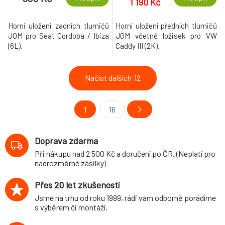
1 190 Kč
Horní uložení zadních tlumičů
Horní uložení předních tlumičů
JOM pro Seat Cordoba / Ibiza
JOM včetně ložisek pro VW
(6L).
Caddy III (2K).
Načíst dalších
12
1
16
Doprava zdarma
Při nákupu nad 2 500 Kč a doručení po ČR. (Neplatí pro
nadrozměrné zásilky)
Přes 20 let zkušeností
Jsme na trhu od roku 1999, rádi vám odborně porádíme
s výběrem či montáží.