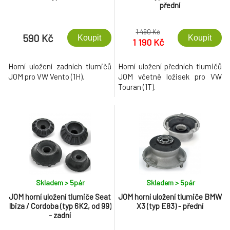
přední
1 490 Kč
590 Kč
Koupit
Koupit
1 190 Kč
Horní uložení zadních tlumičů
Horní uložení předních tlumičů
JOM pro VW Vento (1H).
JOM včetně ložisek pro VW
Touran (1T).
Skladem > 5
pár
Skladem > 5
pár
JOM horní uložení tlumiče Seat
JOM horní uložení tlumiče BMW
Ibiza / Cordoba (typ 6K2, od 99)
X3 (typ E83) - přední
- zadní