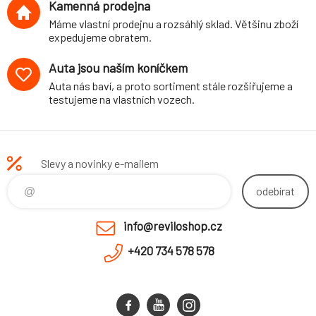
Kamenná prodejna
Máme vlastní prodejnu a rozsáhlý sklad. Většinu zboží
expedujeme obratem.
Auta jsou naším koníčkem
Auta nás baví, a proto sortiment stále rozšiřujeme a
testujeme na vlastních vozech.
Slevy a novinky e-mailem
odebírat
info@reviloshop.cz
+420 734 578 578