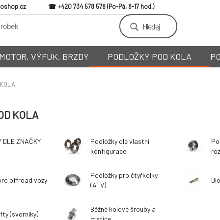
loshop.cz
+420 734 578 578
Hledej
MOTOR, VÝFUK, BRZDY
PODLOŽKY POD KOLA
P
 KOLA
OD KOLA
 DLE ZNAČKY
Podložky dle vlastní
Po
konfigurace
ro
Podložky pro čtyřkolky
pro offroad vozy
Dl
(ATV)
Běžné kolové šrouby a
fty (svorníky)
matice