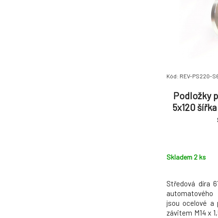
Kód: REV-PS220-S
Podložky p
5x120 šířk
Skladem 2
ks
Středová díra 
automatového d
jsou ocelové a
závitem M14 x 1