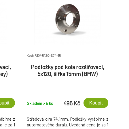
Kód: REV-5120-S74-15
vací,
Podložky pod kola rozšiřovací,
ey)
5x120, šířka 15mm (BMW)
495 Kč
oupit
Koupit
Skladem > 5
ks
rábíme z
Středová díra 74,1mm. Podložky vyrábíme z
 je za 1
automatového duralu. Uvedená cena je za 1