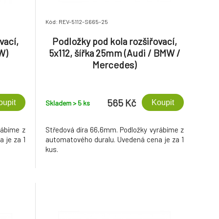
Kód: REV-5112-S665-25
vací,
Podložky pod kola rozšiřovací,
W)
5x112, šířka 25mm (Audi / BMW /
Mercedes)
565 Kč
oupit
Koupit
Skladem > 5
ks
rábíme z
Středová díra 66,6mm. Podložky vyrábíme z
 je za 1
automatového duralu. Uvedená cena je za 1
kus.