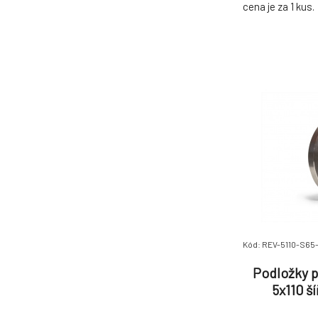
cena je za 1 kus.
Kód: REV-5110-S65-
Podložky p
5x110 š