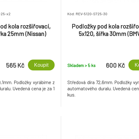
-25-x2
Kód: REV-5120-S725-30
od kola rozšiřovací,
Podložky pod kola rozšiřo
ířka 25mm (Nissan)
5x120, šířka 30mm (BM
565 Kč
600 Kč
Koupit
K
Skladem > 5
ks
0,1mm. Podložky vyrábíme z
Středová díra 72,6mm. Podložky vy
ralu. Uvedená cena je za 1
automatového duralu. Uvedená cena
kus.