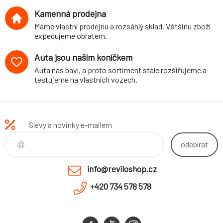
Kamenná prodejna
Máme vlastní prodejnu a rozsáhlý sklad. Většinu zboží
expedujeme obratem.
Auta jsou naším koníčkem
Auta nás baví, a proto sortiment stále rozšiřujeme a
testujeme na vlastních vozech.
Slevy a novinky e-mailem
odebírat
info@reviloshop.cz
+420 734 578 578