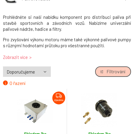
Prohlédněte si naši nabídku komponent pro distribuci paliva při
stavbě sportovních a závodních vozů. Nabízíme univerzální
palivové nádrže, hadice a filtry.
Pro zvyšování výkonu motoru máme také výkonné palivové pumpy
s různými hodnotami průtoku pro všestranné použití.
Pro přestavby motorů máme také kompletní sortiment upravené
Zobrazit více
přípravy směsi pomocí karburátoru nebo vstřikování.
Filtrování
O řazení
ZDARMA
Skladem 1
ks
Skladem 1
ks