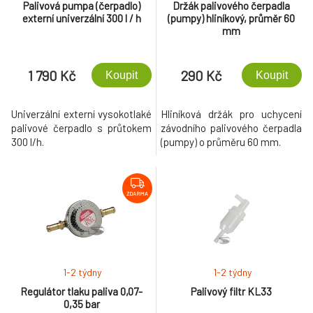
Palivová pumpa (čerpadlo)
Držák palivového čerpadla
externí univerzální 300 l / h
(pumpy) hliníkový, průměr 60
mm
1 790 Kč
290 Kč
Koupit
Koupit
Univerzální externí vysokotlaké
Hliníková držák pro uchycení
palivové čerpadlo s průtokem
závodního palivového čerpadla
300 l/h.
(pumpy) o průměru 60 mm.
ZDARMA
1-2 týdny
1-2 týdny
Regulátor tlaku paliva 0,07-
Palivový filtr KL33
0,35 bar