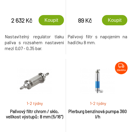
2 632 Kč
89 Kč
Koupit
Koupit
Nastavitelný regulátor tlaku
Palivový filtr s napojením na
paliva s rozsahem nastavení
hadičku 8 mm.
mezi 0,07 - 0,35 bar.
ZDARMA
1-2 týdny
1-2 týdny
Palivový filtr chrom / sklo,
Pierburg benzinová pumpa 360
velikost výstupů: 8 mm (5/16")
l/h