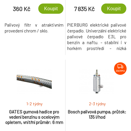
360 Kč
7 835 Kč
Koupit
Koupit
Palivový filtr v atraktivním
PIERBURG elektrické palivové
provedení chrom / sklo.
čerpadlo. Univerzální elektrické
palivové čerpadlo E3L pro
benzin a naftu. - stabilní i v
horkém prostředí - nízká
spotřeba energie - bezpulzní
průtok paliva - nízká úroveň
hluku Systémový tlak: do 8 bar
Průtok paliva: až 360 l/h Odběr
ZDARMA
proudu: do 16 A Sací výška:
max. 500 mm Připojení pro
hadici: 8 mm
1-2 týdny
2-3 týdny
GATES gumová hadice pro
Bosch palivová pumpa, průtok:
vedení benzinu s ocelovým
135 l/hod
opletem, vnitřní průměr: 6 mm