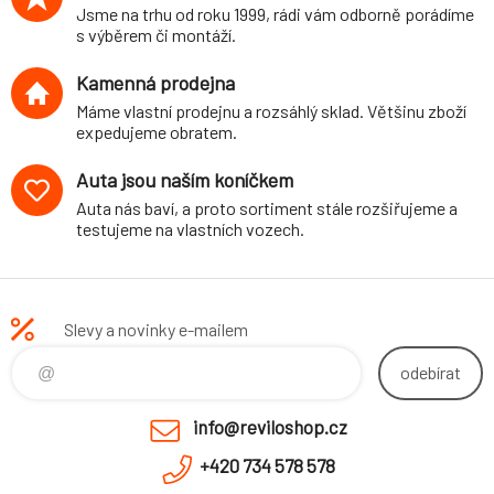
Jsme na trhu od roku 1999, rádi vám odborně porádíme
s výběrem či montáží.
Kamenná prodejna
Máme vlastní prodejnu a rozsáhlý sklad. Většinu zboží
expedujeme obratem.
Auta jsou naším koníčkem
Auta nás baví, a proto sortiment stále rozšiřujeme a
testujeme na vlastních vozech.
Slevy a novinky e-mailem
odebírat
info@reviloshop.cz
+420 734 578 578