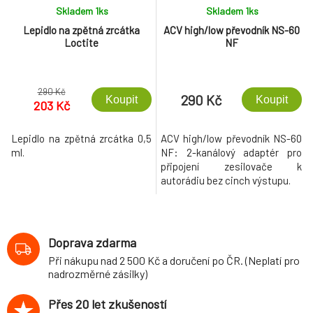
Skladem 1
ks
Skladem 1
ks
Lepidlo na zpětná zrcátka
ACV high/low převodník NS-60
Loctite
NF
290 Kč
290 Kč
Koupit
Koupit
203 Kč
Lepidlo na zpětná zrcátka 0,5
ACV high/low převodník NS-60
ml.
NF: 2-kanálový adaptér pro
připojení zesilovače k
autorádiu bez cinch výstupu.
Doprava zdarma
Při nákupu nad 2 500 Kč a doručení po ČR. (Neplatí pro
nadrozměrné zásilky)
Přes 20 let zkušeností