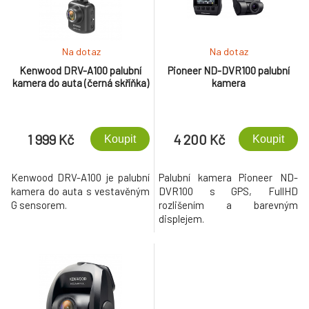
Na dotaz
Na dotaz
Kenwood DRV-A100 palubní
Pioneer ND-DVR100 palubní
kamera do auta (černá skříňka)
kamera
1 999 Kč
4 200 Kč
Koupit
Koupit
Kenwood DRV-A100 je palubní
Palubní kamera Pioneer ND-
kamera do auta s vestavěným
DVR100 s GPS, FullHD
G sensorem.
rozlišením a barevným
displejem.