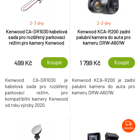
2-3 dny
2-3 dny
Kenwood CA-DR1030 kabelová
Kenwood KCA-R200 zadní
sada pro rozšířený parkovací
palubní kamera do auta pro
režim pro kamery Kenwood
kameru DRW-A601W
499 Kč
1 799 Kč
Koupit
Koupit
Kenwood CA-DR1030 je
Kenwood KCA-R200 je zadní
kabelová sada pro rozšířený
palubní kamera do auta pro
parkovací režim, pro
kameru DRW-A601W.
kompatibilní kamery Kenwood
od roku výroby 2020.
ZDARMA