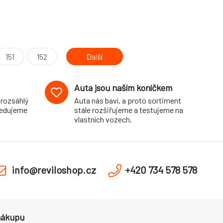
151
152
Další
Auta jsou naším koníčkem
 rozsáhlý
Auta nás baví, a proto sortiment
pedujeme
stále rozšiřujeme a testujeme na
vlastních vozech.
info@reviloshop.cz
+420 734 578 578
nákupu