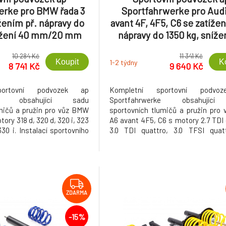
erke pro BMW řada 3
Sportfahrwerke pro Aud
žením př. nápravy do
avant 4F, 4F5, C6 se zatíže
nížení 40 mm/20 mm
nápravy do 1350 kg, sníže
vozku M Technik
mm/30 mm, s pohonem v
10 284 Kč
11 341 Kč
kol
Koupit
K
1-2 týdny
8 741 Kč
9 640 Kč
portovní podvozek ap
Kompletní sportovní podvo
rke obsahující sadu
Sportfahrwerke obsahujíc
mičů a pružin pro vůz BMW
sportovních tlumičů a pružin pro 
ory 318 d, 320 d, 320 i, 323
A6 avant 4F5, C6 s motory 2.7 TDI 
 330 i. Instalací sportovního
3.0 TDI quattro, 3.0 TFSI quatt
rtfahrwerke získáte větší
quattro. Instalací sportovního pod
a atraktivnější vzhled díky
Sportfahrwerke získáte větší stabil
výšky o 40 mm vpředu a 20
a atraktivnější vzhled díky snížen
výšky o 30 mm vpředu a 30 mm vzad
ZDARMA
-15%