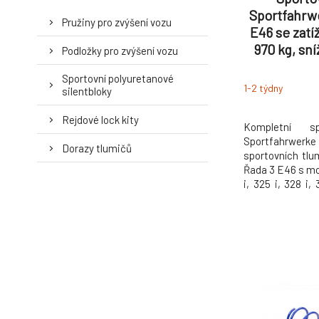
Sportfahrw
Pružiny pro zvýšení vozu
E46 se zatí
970 kg, s
Podložky pro zvýšení vozu
bez pod
Sportovní polyuretanové
1-2 týdny
silentbloky
Rejdové lock kity
Kompletní s
Sportfahrwe
Dorazy tlumičů
sportovních tlu
Řada 3 E46 s mot
i, 325 i, 328 i,
podvozku ap Spo
stabilitu vozu 
snížení světlé 
mm vzadu.