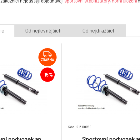
zákazníci nejčastěji objednávají
sportovní stabilizátory
,
horní uložení
n
me
Od nejlevnějších
Od nejdražších
ZDARMA
-15%
Kód: 21310059
vní podvozek ap
Sportovní podvozek a