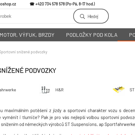
loshop.cz
+420 734 578 578
Hledej
MOTOR, VÝFUK, BRZDY
PODLOŽKY POD KOLA
P
Sportovní snížené podvozky
SNÍŽENÉ PODVOZKY
ahrwerke
H&R
ST
tou maximálním potěšení z jízdy a sportovní charakter vozu s dec
 vyměnit i tlumiče? Pak je pro vás nejlepší volbou sportovní podvoze
 snížením od německých výrobců ST Suspensions, ap Sportfahrwerke