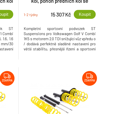
ch kol
kol, pohon předních kol se
o 1100
zatížením př. nápravy, snížení, s
m, s
průměrem uchycení př. tl. 55
15 307 Kč
oupit
Koupit
1-2 týdny
. 55
mm
zek ST
Kompletní sportovní podvozek ST
VI Combi
Suspensions pro Volkswagen Golf V Combi
 1.6, 1.6
1K5 s motorem 2.0 TDI snižující vůz vpředu o
30 mm/30
/ dodává perfektně sladěné nastavení pro
stavení
větší stabilitu, přesnější řízení a sportovní
řízení a
vzhled.
ZDARMA
ZDARMA