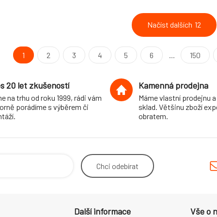
Načíst dalších
12
1
2
3
4
5
6
...
150
s 20 let zkušeností
Kamenná prodejna
e na trhu od roku 1999, rádi vám
Máme vlastní prodejnu a
orně porádíme s výběrem či
sklad. Většinu zboží ex
táží.
obratem.
Chci
odebírat
Další informace
Vše o 