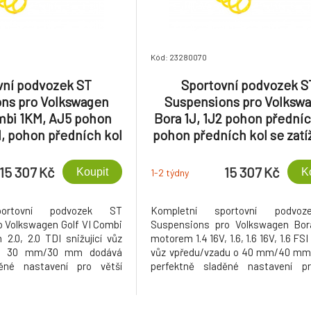
Kód: 23280070
vní podvozek ST
Sportovní podvozek S
ns pro Volkswagen
Suspensions pro Volksw
mbi 1KM, AJ5 pohon
Bora 1J, 1J2 pohon předníc
l, pohon předních kol
pohon předních kol se zat
m př. nápravy do 1100
př. nápravy do 930 kg, sníž
ní 30 mm/30 mm, s
mm/40 mm
15 307 Kč
15 307 Kč
Koupit
K
1-2 týdny
chycení př. tl. 50
mm, 2.0l
portovní podvozek ST
Kompletní sportovní podvo
 Volkswagen Golf VI Combi
Suspensions pro Volkswagen Bor
.0, 2.0 TDI snižující vůz
motorem 1.4 16V, 1.6, 1.6 16V, 1.6 FSI 
 o 30 mm/30 mm dodává
vůz vpředu/vzadu o 40 mm/40 mm
děné nastavení pro větší
perfektně sladěné nastavení pr
jší řízení a sportovní vzhled.
stabilitu, přesnější řízení a sportovn