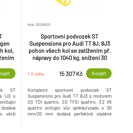
Kód: 23210521
T
Sportovní podvozek ST
agen
Suspensions pro Audi TT 8J, 8J3
h kol,
pohon všech kol se zatížením př.
ížením
nápravy do 1040 kg, snížení 30
ení 40
mm/20 mm
15 307 Kč
oupit
Koupit
1-2 týdny
zek ST
Kompletní sportovní podvozek ST
a 1J2 s
Suspensions pro Audi TT 8J3 s motorem
snižující
2.0 TDI quattro, 2.0 TFSI quattro, 3.2 V6
 dodává
quattro snižující vůz vpředu/vzadu o 30
o větší
mm/20 mm dodává perfektně sladěné
í vzhled.
nastavení pro větší stabilitu, přesnější řízení
a sportovní vzhled.