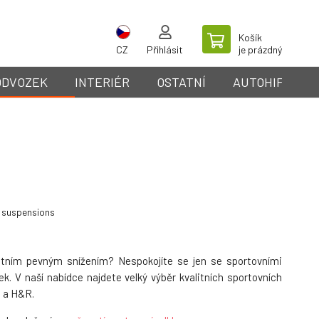
Košík
CZ
Přihlásit
je prázdný
ODVOZEK
INTERIÉR
OSTATNÍ
AUTOHIFI
 suspensions
entním pevným snížením? Nespokojíte se jen se sportovními
k. V naší nabídce najdete velký výběr kvalitních sportovních
 a H&R.