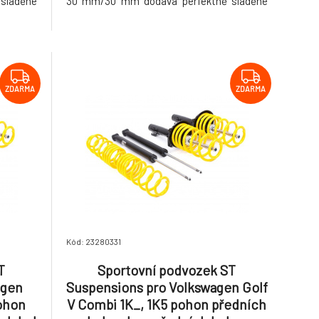
sladěné
30 mm/30 mm dodává perfektně sladěné
ší řízení
nastavení pro větší stabilitu, přesnější řízení
a sportovní vzhled.
ZDARMA
ZDARMA
Kód: 23280331
T
Sportovní podvozek ST
agen
Suspensions pro Volkswagen Golf
pohon
V Combi 1K_, 1K5 pohon předních