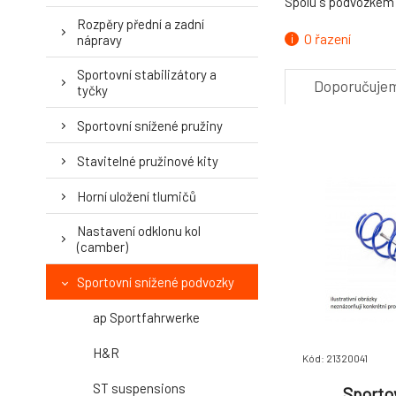
Spolu s podvozkem 
Rozpěry přední a zadní
O řazení
nápravy
Sportovní stabilizátory a
Doporučuje
tyčky
Sportovní snížené pružiny
Stavitelné pružinové kity
Horní uložení tlumičů
Nastavení odklonu kol
(camber)
Sportovní snížené podvozky
ap Sportfahrwerke
H&R
Kód: 21320041
ST suspensions
Sporto