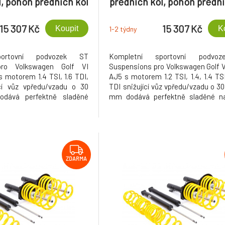
l, pohon předních kol
předních kol, pohon přední
m př. nápravy do 1050
se zatížením př. nápravy d
ní 30 mm/30 mm, s
kg, snížení 30 mm/30 m
15 307 Kč
15 307 Kč
Koupit
K
1-2 týdny
chycení př. tl. 50
průměrem uchycení př. tl
mm
mm, 1.2l - 1.6l
portovní podvozek ST
Kompletní sportovní podvo
pro Volkswagen Golf VI
Suspensions pro Volkswagen Golf 
s motorem 1.4 TSI, 1.6 TDI,
AJ5 s motorem 1.2 TSI, 1.4, 1.4 TSI,
ící vůz vpředu/vzadu o 30
TDI snižující vůz vpředu/vzadu o 
ává perfektně sladěné
mm dodává perfektně sladěné na
ší stabilitu, přesnější řízení
pro větší stabilitu, přesnější 
ed.
sportovní vzhled.
ZDARMA