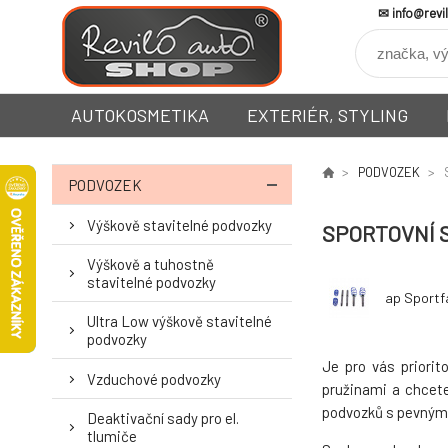
info@revi
AUTOKOSMETIKA
EXTERIÉR, STYLING
PODVOZEK
PODVOZEK
Výškově stavitelné podvozky
SPORTOVNÍ 
Výškově a tuhostně
stavitelné podvozky
ap Sportf
Ultra Low výškově stavitelné
podvozky
Je pro vás priori
Vzduchové podvozky
pružinami a chcete
podvozků s pevným
Deaktivační sady pro el.
tlumiče