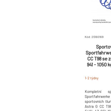
Kód: 21360169
Sporto
Sportfahrwe
CC T98 se z
941 - 1050 
1-2 týdny
Kompletní s
Sportfahrwe
sportovních tlu
Astra G CC T98