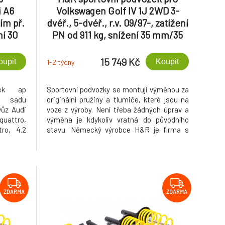
i A6
Volkswagen Golf IV 1J 2WD 3-
ním př.
dvéř., 5-dvéř., r.v. 09/97-, zatížení
ní 30
PN od 911 kg, snížení 35 mm/35
šech
mm
15 749 Kč
oupit
Koupit
1-2 týdny
zek ap
Sportovní podvozky se montují výměnou za
í sadu
originální pružiny a tlumiče, které jsou na
vůz Audi
voze z výroby. Není třeba žádných úprav a
quattro,
výměna je kdykoliv vratná do původního
ro, 4.2
stavu. Německý výrobce H&R je firma s
vozku ap
tradicí již od sedmdesátých let minulého
itu vozu
století, dodává pružiny přímo do výroby
í světlé
sportovních vozů automobilkám např.
u.
Porsche, VW, Mercedes-Benz.
ZDARMA
ZDARMA