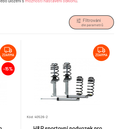
ebo uložení s
možností nastavení odklonu
.
Filtrování
dle parametrů
ZDARMA
ZDARMA
-15%
Kód: 40526-2
p
H&R sportovní podvozek pro