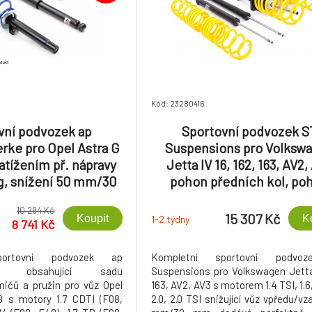
Kód: 23280416
vní podvozek ap
Sportovní podvozek S
rke pro Opel Astra G
Suspensions pro Volksw
atížením př. nápravy
Jetta IV 16, 162, 163, AV2,
kg, snížení 50 mm/30
pohon předních kol, po
mm
předních kol se zatížením
10 284 Kč
nápravy do 1020 kg, sníže
15 307 Kč
Koupit
K
1-2 týdny
8 741 Kč
mm/30 mm, s průměr
uchycení př. tl. 50 m
portovní podvozek ap
Kompletní sportovní podvo
rke obsahující sadu
Suspensions pro Volkswagen Jetta
mičů a pružin pro vůz Opel
163, AV2, AV3 s motorem 1.4 TSI, 1.6,
 s motory 1.7 CDTI (F08,
2.0, 2.0 TSI snižující vůz vpředu/v