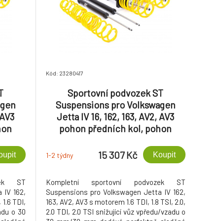
Kód: 23280417
T
Sportovní podvozek ST
agen
Suspensions pro Volkswagen
 AV3
Jetta IV 16, 162, 163, AV2, AV3
hon
pohon předních kol, pohon
 př.
předních kol se zatížením př.
ní 30
nápravy do 1060 kg, snížení 30
15 307 Kč
oupit
Koupit
1-2 týdny
em
mm/30 mm, s průměrem
m
uchycení př. tl. 50 mm
zek ST
Kompletní sportovní podvozek ST
 IV 162,
Suspensions pro Volkswagen Jetta IV 162,
 1.6 TDI,
163, AV2, AV3 s motorem 1.6 TDI, 1.8 TSI, 2.0,
zadu o 30
2.0 TDI, 2.0 TSI snižující vůz vpředu/vzadu o