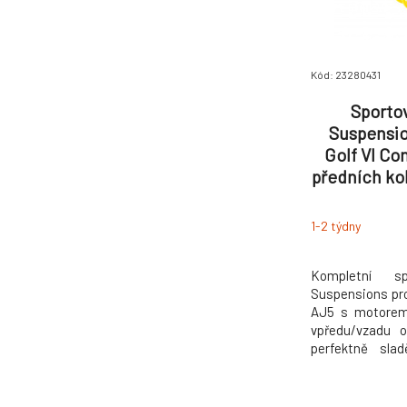
Kód: 23280431
Sporto
Suspensio
Golf VI Co
předních ko
se zatížení
kg, sníže
1-2 týdny
průměrem u
Kompletní s
Suspensions pro
AJ5 s motorem 2
vpředu/vzadu
perfektně sla
stabilitu, přesně