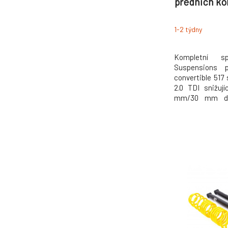
předních ko
se zatížení
kg, sníže
1-2 týdny
průměrem u
Kompletní s
Suspensions 
convertible 517 
2.0 TDI snižuj
mm/30 mm dod
nastavení pro vět
a sportovní vzhl