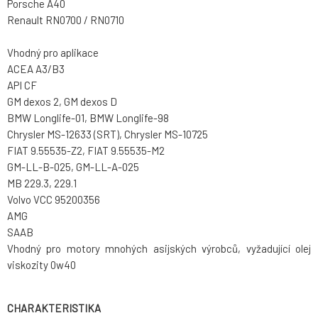
Porsche A40
Renault RN0700 / RN0710
Vhodný pro aplikace
ACEA A3/B3
API CF
GM dexos 2, GM dexos D
BMW Longlife-01, BMW Longlife-98
Chrysler MS-12633 (SRT), Chrysler MS-10725
FIAT 9.55535-Z2, FIAT 9.55535-M2
GM-LL-B-025, GM-LL-A-025
MB 229.3, 229.1
Volvo VCC 95200356
AMG
SAAB
Vhodný pro motory mnohých asijských výrobců, vyžadující olej
viskozity 0w40
CHARAKTERISTIKA