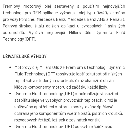
Prémiový motorový olej sestavený s použitím nejnovějších
technologií pro OEM aplikace vyžadující olej typu 0w40, zejména
pro vozy Porsche, Mercedes Benz, Mercedes Benz AMG a Renault.
Pokrývá širokou škálu dalších aplikací u evropských i asijských
automobilů. Využívá nejnovější Millers Oils Dynamic Fluid
Technology (DFT).
UŽIVATELSKÉ VÝHODY
Motorový olej Millers Oils XF Premium s technologií Dynamic
Fluid Technology (DFT) poskytuje lepší tekutost při nízkých
teplotách a studených startech, čímž okamžitě chrání
klíčové komponenty motoru od začátku každé jízdy.
Dynamic Fluid Technology (DFT) maximalizuje viskozitní
stabilitu oleje ve vysokých provozních teplotách, čímž je
snižováno opotřebení motoru a poskytována špičková
ochrana jeho komponentům včetně pístů, pístních kroužků,
rozvodových řetězů, ložisek a zdvihátek ventilů.
Dynamic Fluid Technology (DFT) poskytuje špičkovou