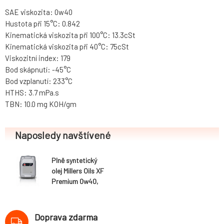
SAE viskozita: 0w40
Hustota při 15°C: 0.842
Kinematická viskozita při 100°C: 13.3cSt
Kinematická viskozita při 40°C: 75cSt
Viskozitní index: 179
Bod skápnutí: -45°C
Bod vzplanutí: 233°C
HTHS: 3.7 mPa.s
TBN: 10.0 mg KOH/gm
Naposledy navštívené
Plně syntetický
olej Millers Oils XF
Premium 0w40,
20L
Doprava zdarma