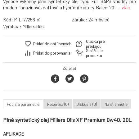
Vysoce výkonný plně syntetický olej typu Full SAPS vhodný pro
moderní benzínové, naftové a hybridní motory. Balení 20L....
viac
Kód:
MIL-77256-x1
Záruka:
24
Výrobca:
Millers Oils
Otázka pre
Pridať do obľúbených
predajcu
Stráženie
Pridať do porovnania
produktu
Zdieľať
Popis a parametre
Recenzia (0)
Diskusia (0)
Na stiahnutie
Plně syntetický olej Millers Oils XF Premium 0w40, 20L
APLIKACE