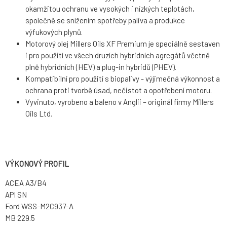
okamžitou ochranu ve vysokých i nízkých teplotách,
společně se snížením spotřeby paliva a produkce
výfukových plynů.
Motorový olej Millers Oils XF Premium je speciálně sestaven
i pro použití ve všech druzích hybridních agregátů včetně
plně hybridních (HEV) a plug-in hybridů (PHEV).
Kompatibilní pro použití s biopalivy - výjimečná výkonnost a
ochrana proti tvorbě úsad, nečistot a opotřebení motoru.
Vyvinuto, vyrobeno a baleno v Anglii – originál firmy Millers
Oils Ltd.
VÝKONOVÝ PROFIL
ACEA A3/B4
API SN
Ford WSS-M2C937-A
MB 229.5