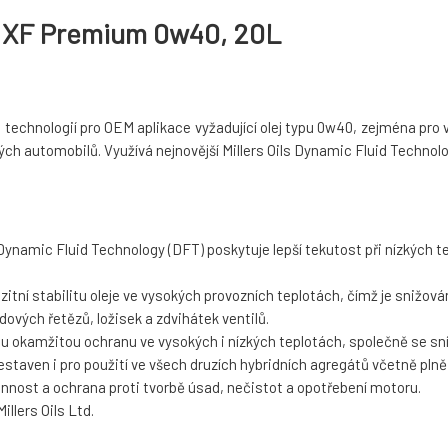
ils XF Premium 0w40, 20L
h technologií pro OEM aplikace vyžadující olej typu 0w40, zejména p
kých automobilů. Využívá nejnovější Millers Oils Dynamic Fluid Technol
 Dynamic Fluid Technology (DFT) poskytuje lepší tekutost při nízkých 
itní stabilitu oleje ve vysokých provozních teplotách, čímž je snižo
ových řetězů, ložisek a zdvihátek ventilů.
 okamžitou ochranu ve vysokých i nízkých teplotách, společně se sní
estaven i pro použití ve všech druzích hybridních agregátů včetně plně
konnost a ochrana proti tvorbě úsad, nečistot a opotřebení motoru.
illers Oils Ltd.