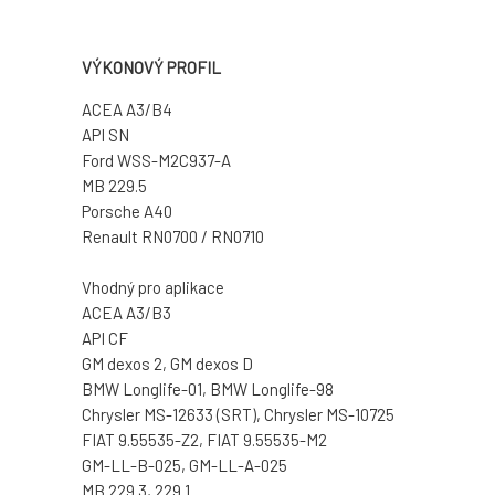
VÝKONOVÝ PROFIL
ACEA A3/B4
API SN
Ford WSS-M2C937-A
MB 229.5
Porsche A40
Renault RN0700 / RN0710
Vhodný pro aplikace
ACEA A3/B3
API CF
GM dexos 2, GM dexos D
BMW Longlife-01, BMW Longlife-98
Chrysler MS-12633 (SRT), Chrysler MS-10725
FIAT 9.55535-Z2, FIAT 9.55535-M2
GM-LL-B-025, GM-LL-A-025
MB 229.3, 229.1