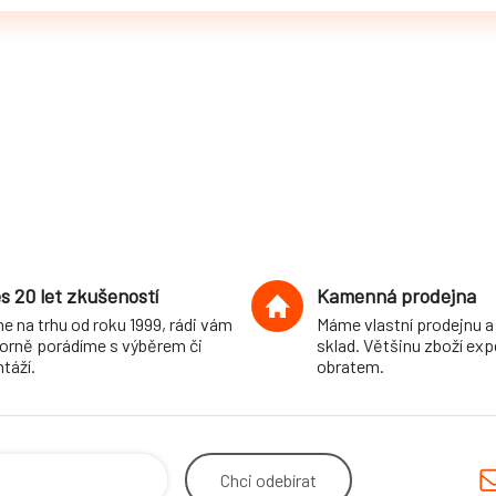
s 20 let zkušeností
Kamenná prodejna
e na trhu od roku 1999, rádi vám
Máme vlastní prodejnu a
orně porádíme s výběrem či
sklad. Většinu zboží ex
táží.
obratem.
Chci
odebírat