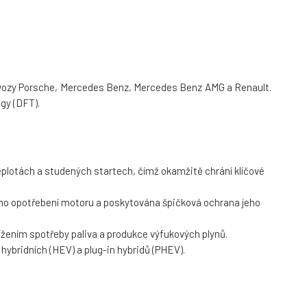
ro vozy Porsche, Mercedes Benz, Mercedes Benz AMG a Renault.
ogy (DFT).
teplotách a studených startech, čímž okamžitě chrání klíčové
váno opotřebení motoru a poskytována špičková ochrana jeho
žením spotřeby paliva a produkce výfukových plynů.
 hybridních (HEV) a plug-in hybridů (PHEV).