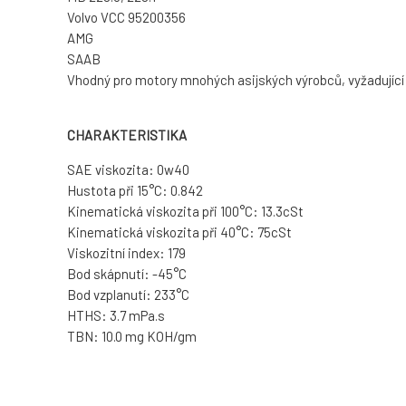
Volvo VCC 95200356
AMG
SAAB
Vhodný pro motory mnohých asijských výrobců, vyžadující 
CHARAKTERISTIKA
SAE viskozita: 0w40
Hustota při 15°C: 0.842
Kinematická viskozita při 100°C: 13.3cSt
Kinematická viskozita při 40°C: 75cSt
Viskozitní index: 179
Bod skápnutí: -45°C
Bod vzplanutí: 233°C
HTHS: 3.7 mPa.s
TBN: 10.0 mg KOH/gm