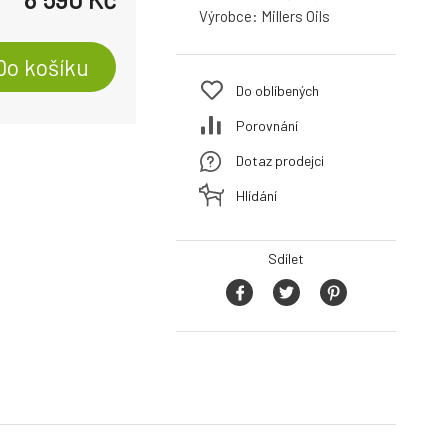
Výrobce:
Millers Oils
Do košíku
Do oblíbených
Porovnání
Dotaz prodejci
Hlídání
Sdílet