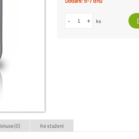
5-7 dnů
-
+
ks
iskuse (0)
Ke stažení