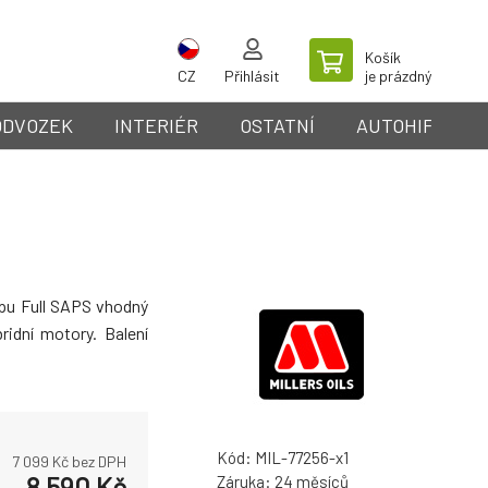
Košík
CZ
Přihlásit
je prázdný
ODVOZEK
INTERIÉR
OSTATNÍ
AUTOHIFI
ypu Full SAPS vhodný
ridní motory. Balení
Kód:
MIL-77256-x1
7 099
Kč bez DPH
8 590
Kč
Záruka:
24