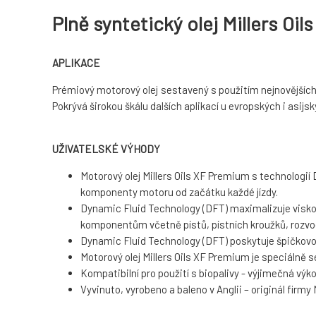
Plně syntetický olej Millers O
APLIKACE
Prémiový motorový olej sestavený s použitím nejnovějšíc
Pokrývá širokou škálu dalších aplikací u evropských i asijs
UŽIVATELSKÉ VÝHODY
Motorový olej Millers Oils XF Premium s technologií
komponenty motoru od začátku každé jízdy.
Dynamic Fluid Technology (DFT) maximalizuje viskoz
komponentům včetně pístů, pístních kroužků, rozvod
Dynamic Fluid Technology (DFT) poskytuje špičkovou
Motorový olej Millers Oils XF Premium je speciálně s
Kompatibilní pro použití s biopalivy - výjimečná vý
Vyvinuto, vyrobeno a baleno v Anglii – originál firmy M