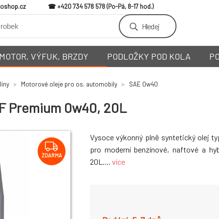
loshop.cz
+420 734 578 578
Hledej
MOTOR, VÝFUK, BRZDY
PODLOŽKY POD KOLA
P
liny
Motorové oleje pro os. automobily
SAE 0w40
s XF Premium 0w40, 20L
Vysoce výkonný plně syntetický olej t
pro moderní benzínové, naftové a hyb
ZDARMA
20L....
více