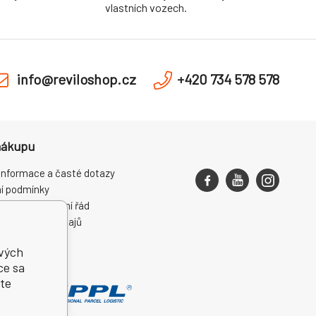
vlastních vozech.
info@reviloshop.cz
+420 734 578 578
nákupu
informace a časté dotazy
í podmínky
ce a reklamační řád
ní osobních údajů
ení od smlouvy
ivých
ce sa
te