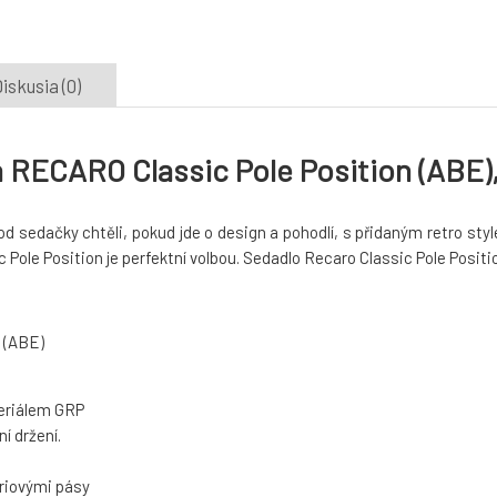
iskusia (0)
 RECARO Classic Pole Position (ABE),
od sedačky chtěli, pokud jde o design a pohodlí, s přidaným retro st
Pole Position je perfektní volbou. Sedadlo Recaro Classic Pole Positio
 (ABE)
eriálem GRP
í držení.
ériovými pásy