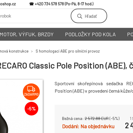
loshop.cz
+420 734 578 578
Hľadať
MOTOR, VÝFUK, BRZDY
PODLOŽKY POD KOLA
P
nová konstrukce
S homologací ABE pro silniční provoz
ECARO Classic Pole Position (ABE), č
Sportovní skořepinová sedačka RE
Position (ABE) v provedení černá kůže/c
ZADARMO
-
5
%
Bežná cena:
2 572.88
EUR
(-
5
%)
1
2 
Na objednávku