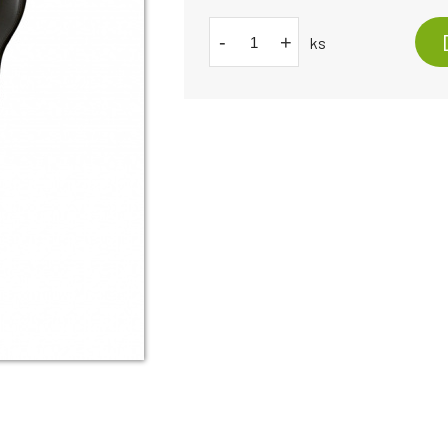
-
+
ks