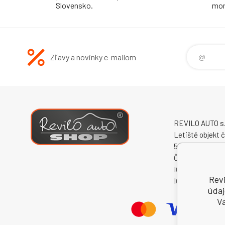
Slovensko.
mon
Zľavy a novinky e-mailom
REVILO AUTO s.r
Letiště objekt č
50341 Hradec K
Česká republika
IČO: 60931868
Revi
IČ DPH (DIČ): 
údaj
Va