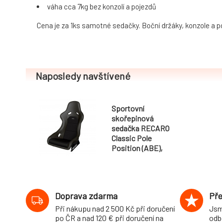
váha cca 7kg bez konzolí a pojezdů
Cena je za 1ks samotné sedačky. Boční držáky, konzole a po
Naposledy navštívené
Sportovní
skořepinová
sedačka RECARO
Classic Pole
Position (ABE),
černá kůže /
corduroy
Doprava zdarma
Pře
Při nákupu nad 2 500 Kč při doručení
Jsm
po ČR a nad 120 € při doručení na
odb