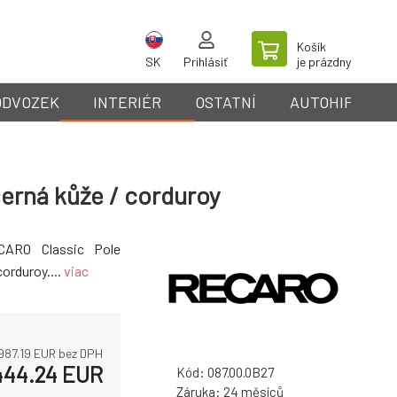
Košík
SK
Prihlásiť
je prázdny
ODVOZEK
INTERIÉR
OSTATNÍ
AUTOHIFI
erná kůže / corduroy
CARO Classic Pole
orduroy....
viac
 987.19
EUR bez DPH
444.24
EUR
Kód:
087.00.0B27
Záruka:
24