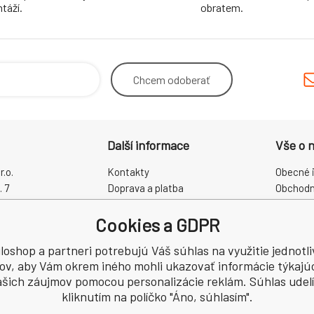
táží.
obratem.
Chcem
odoberať
Další informace
Vše o 
.o.
Kontakty
Obecné 
. 7
Doprava a platba
Obchodn
rálové
Proč právě my?
Reklama
Cookies a GDPR
O nás
Zpracová
Kamenná prodejna
Odstoup
loshop a partneri potrebujú Váš súhlas na využitie jednotl
CZ60931868
ov, aby Vám okrem iného mohli ukazovať informácie týkajú
šich záujmov pomocou personalizácie reklám. Súhlas udelí
kliknutím na políčko "Áno, súhlasím".