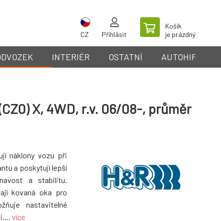
Košík
CZ
Přihlásit
je prázdný
ODVOZEK
INTERIÉR
OSTATNÍ
AUTOHIFI
(CZ0) X, 4WD, r.v. 06/08-, průměr
ují náklony vozu při
ntu a poskytují lepší
avost a stabilitu.
mají kovaná oka pro
ožňuje nastavitelné
....
více