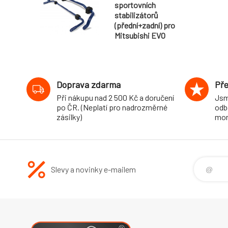
sportovních
stabilizátorů
(přední+zadní) pro
Mitsubishi EVO
(CZ0) X, 4WD, r.v.
06/08-, průměr 28
mm/26 mm
Doprava zdarma
Pře
Při nákupu nad 2 500 Kč a doručení
Jsm
po ČR. (Neplatí pro nadrozměrné
odb
zásilky)
mon
Slevy a novinky e-mailem