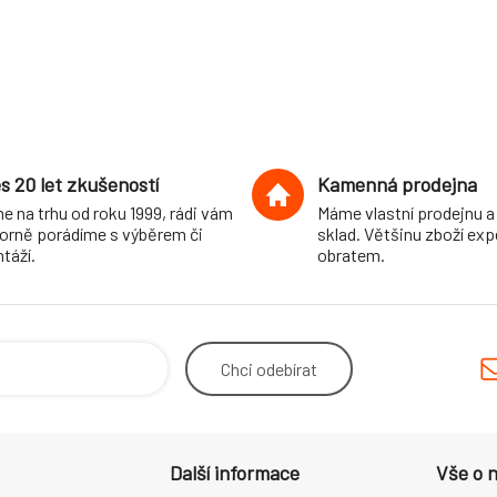
s 20 let zkušeností
Kamenná prodejna
e na trhu od roku 1999, rádi vám
Máme vlastní prodejnu a
orně porádíme s výběrem či
sklad. Většinu zboží ex
táží.
obratem.
Chci
odebírat
Další informace
Vše o 