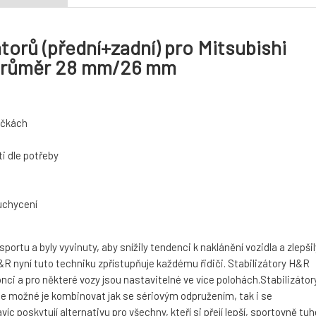
torů (přední+zadní) pro Mitsubishi
, průměr 28 mm/26 mm
táčkách
i dle potřeby
 uchycení
rtu a byly vyvinuty, aby snížily tendenci k naklánění vozidla a zlepšil
 nyní tuto techniku zpřístupňuje každému řidiči. Stabilizátory H&R
nci a pro některé vozy jsou nastavitelné ve více polohách.Stabilizátor
je možné je kombinovat jak se sériovým odpružením, tak i se
 poskytují alternativu pro všechny, kteří si přejí lepší, sportovně tuh