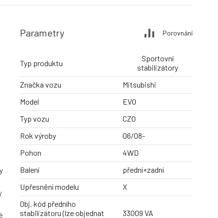
Parametry
Porovnání
Sportovní
Typ produktu
stabilizátory
Značka vozu
Mitsubishi
Model
EVO
Typ vozu
CZ0
Rok výroby
06/08-
Pohon
4WD
Balení
přední+zadní
y
Upřesnění modelu
X
y
Obj. kód předního
stabilizátoru (lze objednat
33009 VA
é