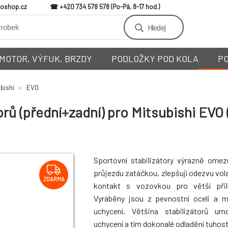
loshop.cz
+420 734 578 578
Hledej
MOTOR, VÝFUK, BRZDY
PODLOŽKY POD KOLA
P
bishi
EVO
rů (přední+zadní) pro Mitsubishi EVO 
Sportovní stabilizátory výrazně omez
průjezdu zatáčkou, zlepšují odezvu vola
ZDARMA
kontakt s vozovkou pro větší přiln
Vyráběny jsou z pevnostní oceli a 
uchycení. Většina stabilizátorů um
uchycení a tím dokonalé odladění tuhosti