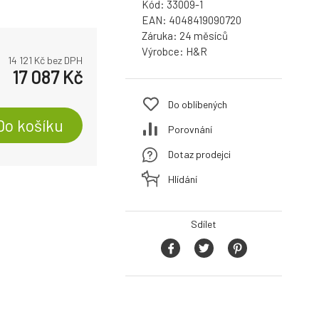
Kód:
33009-1
EAN:
4048419090720
Záruka:
24
Výrobce:
H&R
14 121
Kč bez DPH
17 087
Kč
Do oblíbených
Do košíku
Porovnání
Dotaz prodejci
Hlídání
Sdílet