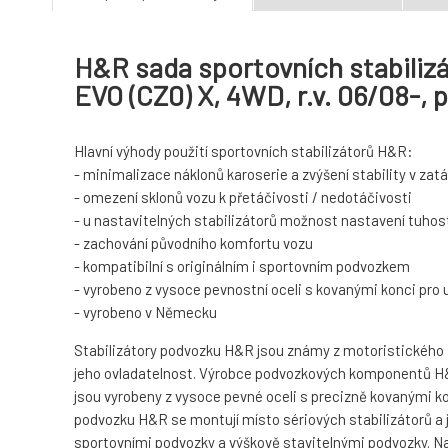
H&R sada sportovních stabilizá
EVO (CZ0) X, 4WD, r.v. 06/08-
Hlavní výhody použití sportovních stabilizátorů H&R:
- minimalizace náklonů karoserie a zvýšení stability v za
- omezení sklonů vozu k přetáčivosti / nedotáčivosti
- u nastavitelných stabilizátorů možnost nastavení tuhost
- zachování původního komfortu vozu
- kompatibilní s originálním i sportovním podvozkem
- vyrobeno z vysoce pevnostní oceli s kovanými konci pro
- vyrobeno v Německu
Stabilizátory podvozku H&R jsou známy z motoristického spo
jeho ovladatelnost. Výrobce podvozkových komponentů H&R
jsou vyrobeny z vysoce pevné oceli s precizně kovanými ko
podvozku H&R se montují místo sériových stabilizátorů a 
sportovními podvozky a výškově stavitelnými podvozky. Navíc