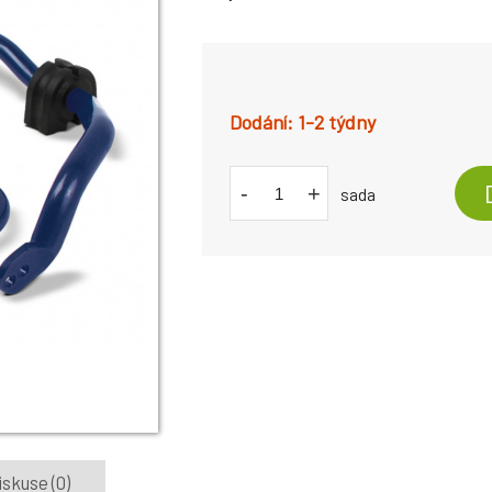
1-2 týdny
-
+
sada
iskuse (0)