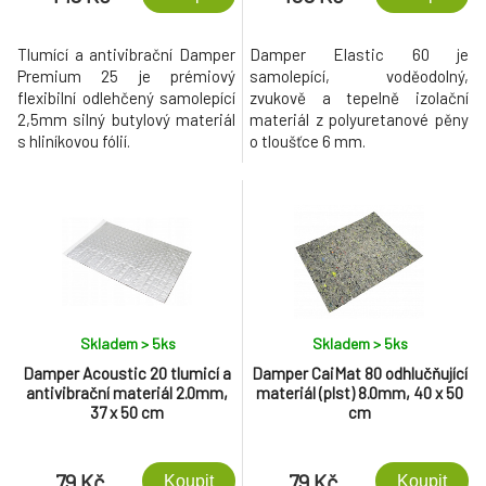
Tlumící a antivibrační Damper
Damper Elastic 60 je
Premium 25 je prémiový
samolepící, voděodolný,
flexibilní odlehčený samolepící
zvukově a tepelně izolační
2,5mm silný butylový materiál
materiál z polyuretanové pěny
s hliníkovou fólií.
o tloušťce 6 mm.
Skladem > 5
ks
Skladem > 5
ks
Damper Acoustic 20 tlumicí a
Damper CaiMat 80 odhlučňující
antivibrační materiál 2.0mm,
materiál (plst) 8.0mm, 40 x 50
37 x 50 cm
cm
79 Kč
79 Kč
Koupit
Koupit