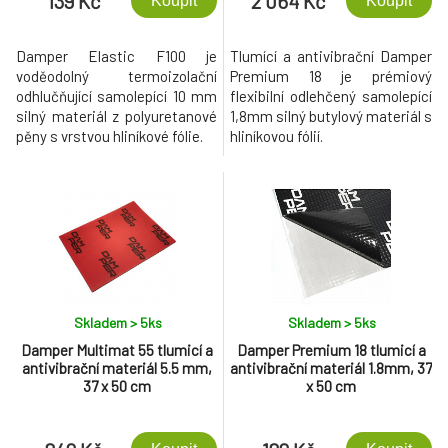
139 Kč
2 064 Kč
Koupit
Koupit
Damper Elastic F100 je
Tlumící a antivibrační Damper
voděodolný termoizolační
Premium 18 je prémiový
odhlučňující samolepící 10 mm
flexibilní odlehčený samolepící
silný materiál z polyuretanové
1,8mm silný butylový materiál s
pěny s vrstvou hliníkové fólie.
hliníkovou fólií.
Skladem > 5
ks
Skladem > 5
ks
Damper Multimat 55 tlumicí a
Damper Premium 18 tlumicí a
antivibrační materiál 5.5 mm,
antivibrační materiál 1.8mm, 37
37 x 50 cm
x 50 cm