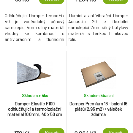
Odhlučňující Damper TempoFix
Tlumící a antivibrační Damper
40 je voděodolný pěnový
Acoustic 20 je flexibilní
samolepící 4mm silný materiál
samolepící 2mm silný butylový
vhodný ke kombinaci s
materiál s tenkou hliníkovou
antivibračními a tlumícími
fólií.
materiály.
Skladem > 5
ks
Skladem 5
balení
Damper Elastic F100
Damper Premium 18 - balení 16
odhlučňující a termoizolační
plátů (2,96 m2) + váleček
materiál 10.0mm, 40 x 50 cm
zdarma