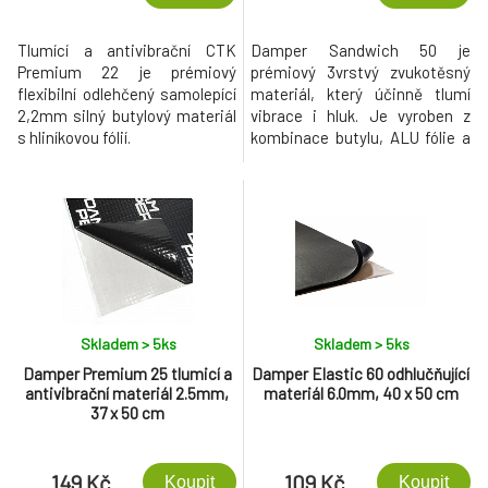
Tlumící a antivibrační CTK
Damper Sandwich 50 je
Premium 22 je prémiový
prémiový 3vrstvý zvukotěsný
flexibilní odlehčený samolepící
materiál, který účinně tlumí
2,2mm silný butylový materiál
vibrace i hluk. Je vyroben z
s hliníkovou fólií.
kombinace butylu, ALU fólie a
akustické polymerní vrstvy.
Skladem > 5
ks
Skladem > 5
ks
Damper Premium 25 tlumicí a
Damper Elastic 60 odhlučňující
antivibrační materiál 2.5mm,
materiál 6.0mm, 40 x 50 cm
37 x 50 cm
149 Kč
109 Kč
Koupit
Koupit