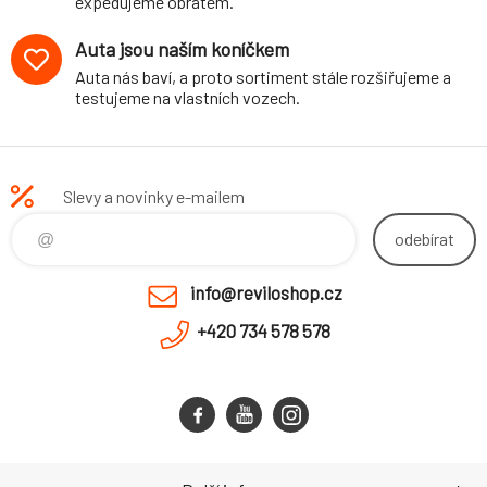
expedujeme obratem.
Auta jsou naším koníčkem
Auta nás baví, a proto sortiment stále rozšiřujeme a
testujeme na vlastních vozech.
Slevy a novinky e-mailem
odebírat
info@reviloshop.cz
+420 734 578 578