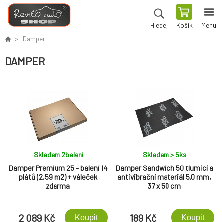
Košík
Menu
Hledej
Damper
DAMPER
Skladem 2
balení
Skladem > 5
ks
Damper Premium 25 - balení 14
Damper Sandwich 50 tlumicí a
plátů (2,59 m2) + váleček
antivibrační materiál 5.0 mm,
zdarma
37 x 50 cm
2 089 Kč
189 Kč
Koupit
Koupit