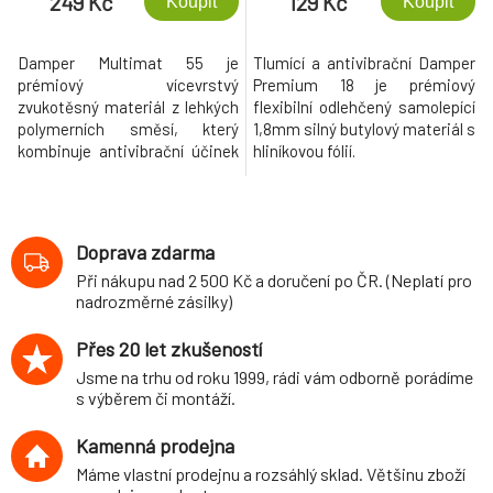
249 Kč
129 Kč
Koupit
Koupit
Damper Multimat 55 je
Tlumící a antivibrační Damper
prémiový vícevrstvý
Premium 18 je prémiový
zvukotěsný materiál z lehkých
flexibilní odlehčený samolepící
polymerních směsí, který
1,8mm silný butylový materiál s
kombinuje antivibrační účinek
hliníkovou fólií.
a extrémní útlum hluku.
Doprava zdarma
Při nákupu nad 2 500 Kč a doručení po ČR. (Neplatí pro
nadrozměrné zásilky)
Přes 20 let zkušeností
Jsme na trhu od roku 1999, rádi vám odborně porádíme
s výběrem či montáží.
Kamenná prodejna
Máme vlastní prodejnu a rozsáhlý sklad. Většinu zboží