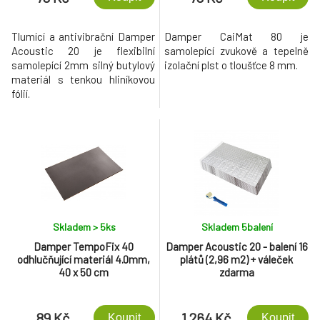
Tlumící a antivibrační Damper
Damper CaiMat 80 je
Acoustic 20 je flexibilní
samolepící zvukově a tepelně
samolepící 2mm silný butylový
izolační plst o tloušťce 8 mm.
materiál s tenkou hliníkovou
fólií.
Skladem > 5
ks
Skladem 5
balení
Damper TempoFix 40
Damper Acoustic 20 - balení 16
odhlučňující materiál 4.0mm,
plátů (2,96 m2) + váleček
40 x 50 cm
zdarma
89 Kč
1 264 Kč
Koupit
Koupit