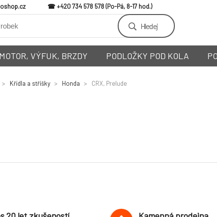
loshop.cz
+420 734 578 578
Hledej
MOTOR, VÝFUK, BRZDY
PODLOŽKY POD KOLA
P
Křídla a stříšky
Honda
CRX, Prelude
s 20 let zkušeností
Kamenná prodejna