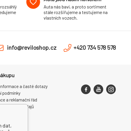
 rozsáhlý
Auta nás baví, a proto sortiment
pedujeme
stále rozšiřujeme a testujeme na
vlastních vozech.
info@reviloshop.cz
+420 734 578 578
nákupu
informace a časté dotazy
í podmínky
ce a reklamační řád
ní osobních údajů
ení od smlouvy
h dat,