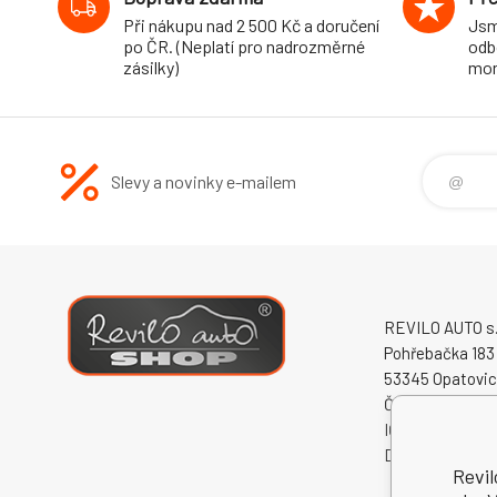
Při nákupu nad 2 500 Kč a doručení
Jsm
po ČR. (Neplatí pro nadrozměrné
odb
zásilky)
mon
Slevy a novinky e-mailem
REVILO AUTO s.r
Pohřebačka 183
53345 Opatovi
Česká republika
IČO: 60931868
DIČ: CZ609318
Revil