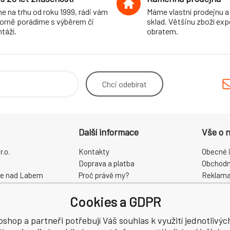
e na trhu od roku 1999, rádi vám
Máme vlastní prodejnu a
orně porádíme s výběrem či
sklad. Většinu zboží ex
táží.
obratem.
Chci
odebírat
Další informace
Vše o 
.o.
Kontakty
Obecné 
Doprava a platba
Obchodn
ce nad Labem
Proč právě my?
Reklama
O nás
Zpracová
Cookies a GDPR
Kamenná prodejna
Odstoup
68
oshop a partneři potřebují Váš souhlas k využití jednotlivýc