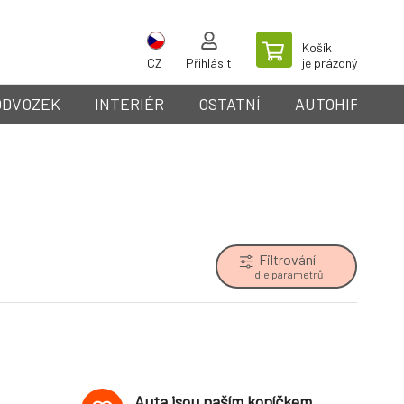
Košík
CZ
Přihlásit
je prázdný
ODVOZEK
INTERIÉR
OSTATNÍ
AUTOHIFI
Filtrování
dle parametrů
Auta jsou naším koníčkem