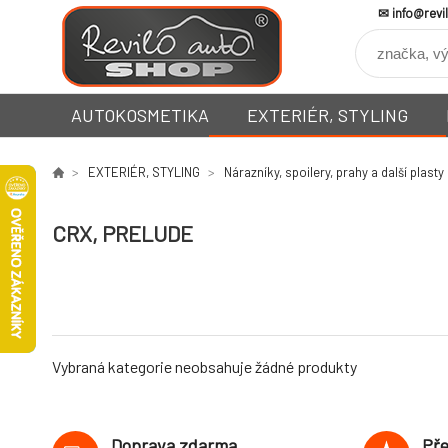
info@revi
AUTOKOSMETIKA
EXTERIÉR, STYLING
EXTERIÉR, STYLING
Nárazníky, spoilery, prahy a další plasty
CRX, PRELUDE
Vybraná kategorie neobsahuje žádné produkty
Doprava zdarma
Pře