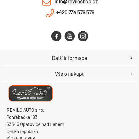
info@reviloshop.cz
+420 734 578 578
Další informace
Vše o nákupu
REVILO AUTO s.r.o.
Pohřebačka 183
53345 Opatovice nad Labem
Česká republika
IČO: 60931868