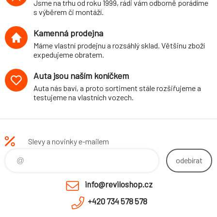
Jsme na trhu od roku 1999, rádi vám odborně porádíme
s výběrem či montáží.
Kamenná prodejna
Máme vlastní prodejnu a rozsáhlý sklad. Většinu zboží
expedujeme obratem.
Auta jsou naším koníčkem
Auta nás baví, a proto sortiment stále rozšiřujeme a
testujeme na vlastních vozech.
Slevy a novinky e-mailem
odebírat
info@reviloshop.cz
+420 734 578 578