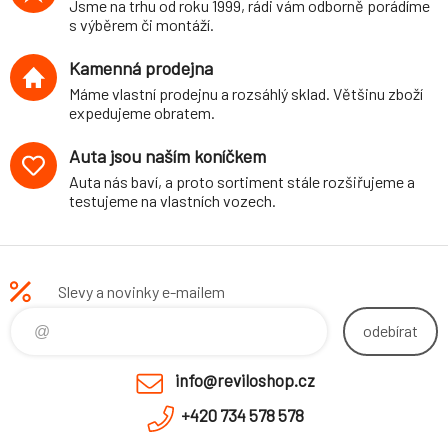
Jsme na trhu od roku 1999, rádi vám odborně porádíme
s výběrem či montáží.
Kamenná prodejna
Máme vlastní prodejnu a rozsáhlý sklad. Většinu zboží
expedujeme obratem.
Auta jsou naším koníčkem
Auta nás baví, a proto sortiment stále rozšiřujeme a
testujeme na vlastních vozech.
Slevy a novinky e-mailem
odebírat
info@reviloshop.cz
+420 734 578 578