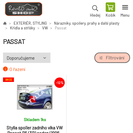
Košík
Menu
Hledej
EXTERIÉR, STYLING
Nárazníky, spoilery, prahy a další plasty
Křídla a stříšky
VW
Passat
PASSAT
Filtrování
O řazení
AKCE
-12%
Skladem 1
ks
Stylla spoiler zadního víka VW