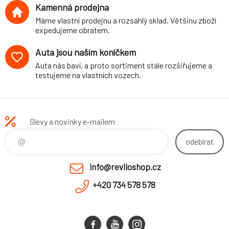
Kamenná prodejna
Máme vlastní prodejnu a rozsáhlý sklad. Většinu zboží
expedujeme obratem.
Auta jsou naším koníčkem
Auta nás baví, a proto sortiment stále rozšiřujeme a
testujeme na vlastních vozech.
Slevy a novinky e-mailem
odebírat
info@reviloshop.cz
+420 734 578 578