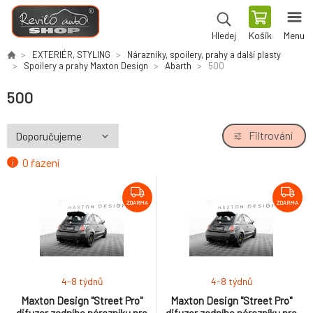
Košík
Menu
Hledej
EXTERIÉR, STYLING
Nárazníky, spoilery, prahy a další plasty
Spoilery a prahy Maxton Design
Abarth
500
500
Filtrování
O řazení
ZDARMA
ZDARMA
4-8 týdnů
4-8 týdnů
Maxton Design "Street Pro"
Maxton Design "Street Pro"