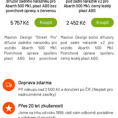
difuzor zadního nárazníku pro
pod zadní nárazník v.2 pro
Abarth 500 Mk1, plast ABS bez
Abarth 500 Mk1, černý lesklý
povrchové úpravy, s červenou
plast ABS
linkou na žebrování
5 757 Kč
2 452 Kč
Koupit
Koupit
Maxton Design "Street Pro"
Maxton Design boční difuzory
difuzor zadního nárazníku pro
pod zadní nárazník v.2 pro
vozidlo Abarth 500 Mk1.
vozidlo Abarth 500 Mk1.
Povrchová úprava spoileru
Povrchová úprava spoileru
plast ABS bez povrchové
černý lesklý plast ABS.
úpravy.
Doprava zdarma
Při nákupu nad 2 500 Kč a doručení po ČR. (Neplatí pro
nadrozměrné zásilky)
Přes 20 let zkušeností
Jsme na trhu od roku 1999, rádi vám odborně porádíme
s výběrem či montáží.