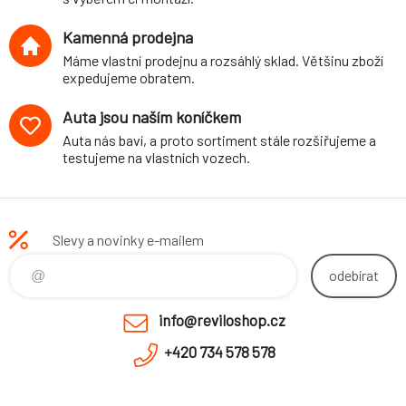
Kamenná prodejna
Máme vlastní prodejnu a rozsáhlý sklad. Většinu zboží
expedujeme obratem.
Auta jsou naším koníčkem
Auta nás baví, a proto sortiment stále rozšiřujeme a
testujeme na vlastních vozech.
Slevy a novinky e-mailem
odebírat
info@reviloshop.cz
+420 734 578 578