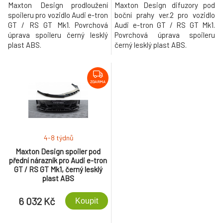
Maxton Design prodloužení
Maxton Design difuzory pod
spoileru pro vozidlo Audi e-tron
boční prahy ver.2 pro vozidlo
GT / RS GT Mk1. Povrchová
Audi e-tron GT / RS GT Mk1.
úprava spoileru černý lesklý
Povrchová úprava spoileru
plast ABS.
černý lesklý plast ABS.
ZDARMA
4-8 týdnů
Maxton Design spoiler pod
přední nárazník pro Audi e-tron
GT / RS GT Mk1, černý lesklý
plast ABS
6 032 Kč
Koupit