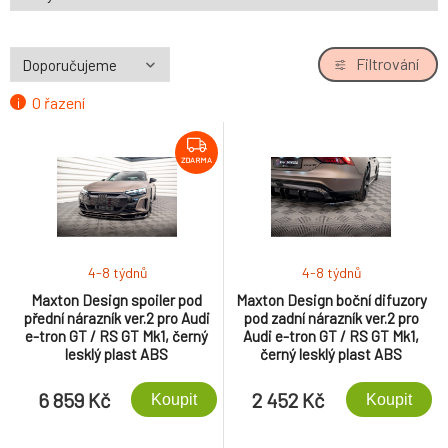
Filtrování
O řazení
ZDARMA
4-8 týdnů
4-8 týdnů
Maxton Design spoiler pod
Maxton Design boční difuzory
přední nárazník ver.2 pro Audi
pod zadní nárazník ver.2 pro
e-tron GT / RS GT Mk1, černý
Audi e-tron GT / RS GT Mk1,
lesklý plast ABS
černý lesklý plast ABS
6 859 Kč
2 452 Kč
Koupit
Koupit