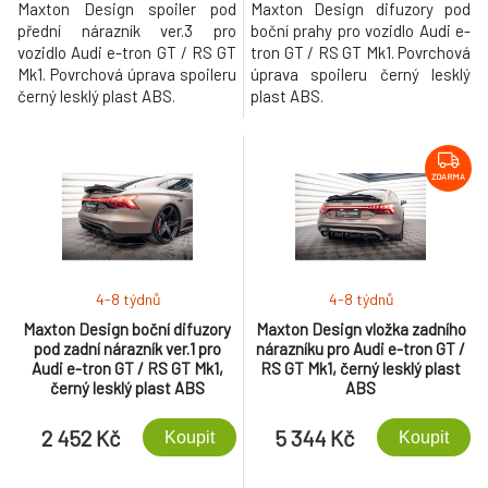
Maxton Design spoiler pod
Maxton Design difuzory pod
přední nárazník ver.3 pro
boční prahy pro vozidlo Audi e-
vozidlo Audi e-tron GT / RS GT
tron GT / RS GT Mk1. Povrchová
Mk1. Povrchová úprava spoileru
úprava spoileru černý lesklý
černý lesklý plast ABS.
plast ABS.
ZDARMA
4-8 týdnů
4-8 týdnů
Maxton Design boční difuzory
Maxton Design vložka zadního
pod zadní nárazník ver.1 pro
nárazníku pro Audi e-tron GT /
Audi e-tron GT / RS GT Mk1,
RS GT Mk1, černý lesklý plast
černý lesklý plast ABS
ABS
2 452 Kč
5 344 Kč
Koupit
Koupit