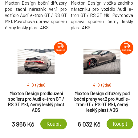
Maxton Design boční difuzory
Maxton Design vložka zadního
pod zadní nárazník ver.1 pro
nárazníku pro vozidlo Audi e-
vozidlo Audi e-tron GT / RS GT
tron GT / RS GT Mk1. Povrchová
Mk1. Povrchová úprava spoileru
úprava spoileru černý lesklý
černý lesklý plast ABS.
plast ABS.
ZDARMA
ZDARMA
4-8 týdnů
4-8 týdnů
Maxton Design prodloužení
Maxton Design difuzory pod
spoileru pro Audi e-tron GT /
boční prahy ver.2 pro Audi e-
RS GT Mk1, černý lesklý plast
tron GT / RS GT Mk1, černý
ABS
lesklý plast ABS
3 966 Kč
6 032 Kč
Koupit
Koupit