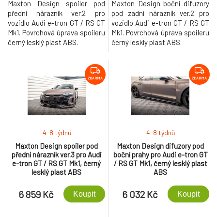
Maxton Design spoiler pod
Maxton Design boční difuzory
přední nárazník ver.2 pro
pod zadní nárazník ver.2 pro
vozidlo Audi e-tron GT / RS GT
vozidlo Audi e-tron GT / RS GT
Mk1. Povrchová úprava spoileru
Mk1. Povrchová úprava spoileru
černý lesklý plast ABS.
černý lesklý plast ABS.
ZDARMA
ZDARMA
4-8 týdnů
4-8 týdnů
Maxton Design spoiler pod
Maxton Design difuzory pod
přední nárazník ver.3 pro Audi
boční prahy pro Audi e-tron GT
e-tron GT / RS GT Mk1, černý
/ RS GT Mk1, černý lesklý plast
lesklý plast ABS
ABS
6 859 Kč
6 032 Kč
Koupit
Koupit