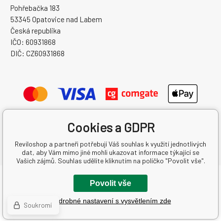
Pohřebačka 183
53345 Opatovice nad Labem
Česká republika
IČO: 60931868
DIČ: CZ60931868
Cookies a GDPR
Reviloshop a partneři potřebují Váš souhlas k využití jednotlivých
dat, aby Vám mimo jiné mohli ukazovat informace týkající se
Vašich zájmů. Souhlas udělíte kliknutím na políčko "Povolit vše".
Copyright © 2026 REVILO AUTO s.r.o.
Povolit vše
Všechna práva vyhrazena.
Podrobné nastavení s vysvětlením zde
Vytvořil binargon.cz
-
Mapa stránek
Soukromí