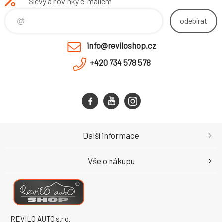
Slevy a novinky e-mailem
odebírat
info@reviloshop.cz
+420 734 578 578
Další informace
Vše o nákupu
REVILO AUTO s.r.o.