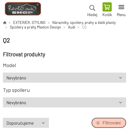
Košík
Menu
Hledej
EXTERIÉR, STYLING
Nárazníky, spoilery, prahy a další plasty
Spoilery a prahy Maxton Design
Audi
Q2
Q2
Filtrovat produkty
Model
Typ spoileru
Filtrování