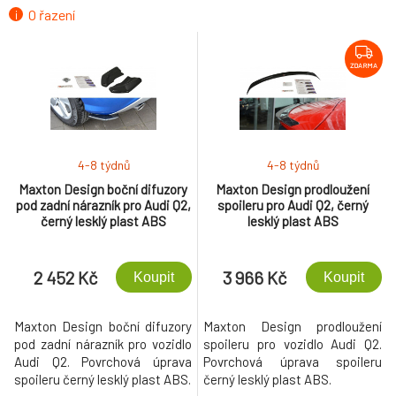
O řazení
ZDARMA
4-8 týdnů
4-8 týdnů
Maxton Design boční difuzory
Maxton Design prodloužení
pod zadní nárazník pro Audi Q2,
spoileru pro Audi Q2, černý
černý lesklý plast ABS
lesklý plast ABS
2 452 Kč
3 966 Kč
Koupit
Koupit
Maxton Design boční difuzory
Maxton Design prodloužení
pod zadní nárazník pro vozidlo
spoileru pro vozidlo Audi Q2.
Audi Q2. Povrchová úprava
Povrchová úprava spoileru
spoileru černý lesklý plast ABS.
černý lesklý plast ABS.