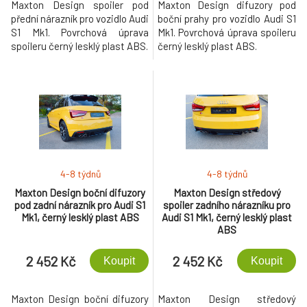
Maxton Design spoiler pod
Maxton Design difuzory pod
přední nárazník pro vozidlo Audi
boční prahy pro vozidlo Audi S1
S1 Mk1. Povrchová úprava
Mk1. Povrchová úprava spoileru
spoileru černý lesklý plast ABS.
černý lesklý plast ABS.
4-8 týdnů
4-8 týdnů
Maxton Design boční difuzory
Maxton Design středový
pod zadní nárazník pro Audi S1
spoiler zadního nárazníku pro
Mk1, černý lesklý plast ABS
Audi S1 Mk1, černý lesklý plast
ABS
2 452 Kč
2 452 Kč
Koupit
Koupit
Maxton Design boční difuzory
Maxton Design středový