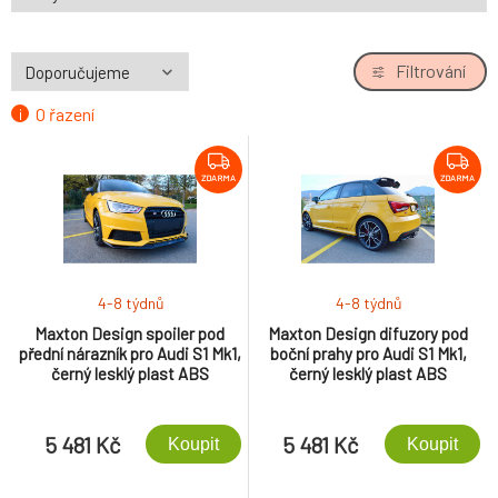
Filtrování
O řazení
ZDARMA
ZDARMA
4-8 týdnů
4-8 týdnů
Maxton Design spoiler pod
Maxton Design difuzory pod
přední nárazník pro Audi S1 Mk1,
boční prahy pro Audi S1 Mk1,
černý lesklý plast ABS
černý lesklý plast ABS
5 481 Kč
5 481 Kč
Koupit
Koupit