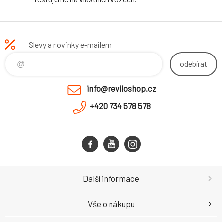
Slevy a novinky e-mailem
odebírat
info@reviloshop.cz
+420 734 578 578
Další informace
Vše o nákupu