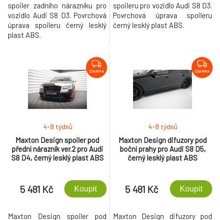
spoiler zadního nárazníku pro
spoileru pro vozidlo Audi S8 D3.
vozidlo Audi S8 D3. Povrchová
Povrchová úprava spoileru
úprava spoileru černý lesklý
černý lesklý plast ABS.
plast ABS.
ZDARMA
ZDARMA
4-8 týdnů
4-8 týdnů
Maxton Design spoiler pod
Maxton Design difuzory pod
přední nárazník ver.2 pro Audi
boční prahy pro Audi S8 D5,
S8 D4, černý lesklý plast ABS
černý lesklý plast ABS
5 481 Kč
5 481 Kč
Koupit
Koupit
Maxton Design spoiler pod
Maxton Design difuzory pod