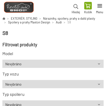
Košík
Menu
Hledej
EXTERIÉR, STYLING
Nárazníky, spoilery, prahy a další plasty
Spoilery a prahy Maxton Design
Audi
S8
S8
Filtrovat produkty
Model
Typ vozu
Typ spoileru