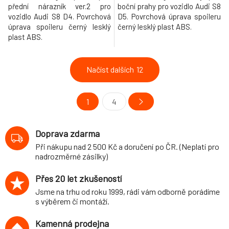
přední nárazník ver.2 pro
boční prahy pro vozidlo Audi S8
vozidlo Audi S8 D4. Povrchová
D5. Povrchová úprava spoileru
úprava spoileru černý lesklý
černý lesklý plast ABS.
plast ABS.
Načíst dalších
12
1
4
Doprava zdarma
Při nákupu nad 2 500 Kč a doručení po ČR. (Neplatí pro
nadrozměrné zásilky)
Přes 20 let zkušeností
Jsme na trhu od roku 1999, rádi vám odborně porádíme
s výběrem či montáží.
Kamenná prodejna