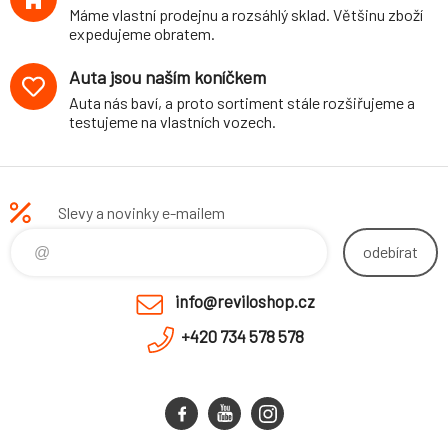
Máme vlastní prodejnu a rozsáhlý sklad. Většinu zboží
expedujeme obratem.
Auta jsou naším koníčkem
Auta nás baví, a proto sortiment stále rozšiřujeme a
testujeme na vlastních vozech.
Slevy a novinky e-mailem
odebírat
info@reviloshop.cz
+420 734 578 578