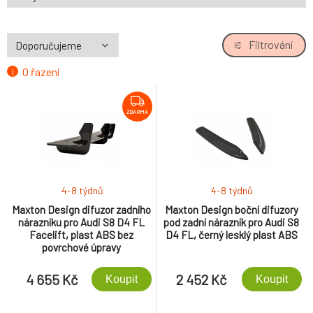
Filtrování
O řazení
ZDARMA
4-8 týdnů
4-8 týdnů
Maxton Design difuzor zadního
Maxton Design boční difuzory
nárazníku pro Audi S8 D4 FL
pod zadní nárazník pro Audi S8
Facelift, plast ABS bez
D4 FL, černý lesklý plast ABS
povrchové úpravy
4 655 Kč
2 452 Kč
Koupit
Koupit