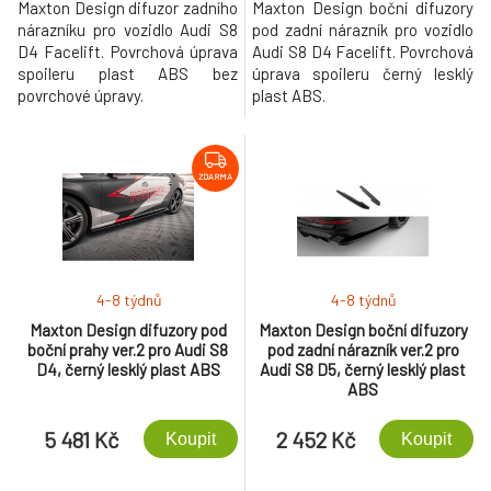
Maxton Design difuzor zadního
Maxton Design boční difuzory
nárazníku pro vozidlo Audi S8
pod zadní nárazník pro vozidlo
D4 Facelift. Povrchová úprava
Audi S8 D4 Facelift. Povrchová
spoileru plast ABS bez
úprava spoileru černý lesklý
povrchové úpravy.
plast ABS.
ZDARMA
4-8 týdnů
4-8 týdnů
Maxton Design difuzory pod
Maxton Design boční difuzory
boční prahy ver.2 pro Audi S8
pod zadní nárazník ver.2 pro
D4, černý lesklý plast ABS
Audi S8 D5, černý lesklý plast
ABS
5 481 Kč
2 452 Kč
Koupit
Koupit