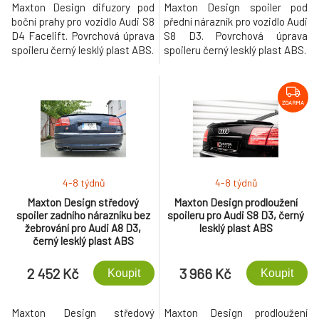
Maxton Design difuzory pod
Maxton Design spoiler pod
boční prahy pro vozidlo Audi S8
přední nárazník pro vozidlo Audi
D4 Facelift. Povrchová úprava
S8 D3. Povrchová úprava
spoileru černý lesklý plast ABS.
spoileru černý lesklý plast ABS.
ZDARMA
4-8 týdnů
4-8 týdnů
Maxton Design středový
Maxton Design prodloužení
spoiler zadního nárazníku bez
spoileru pro Audi S8 D3, černý
žebrování pro Audi A8 D3,
lesklý plast ABS
černý lesklý plast ABS
2 452 Kč
3 966 Kč
Koupit
Koupit
Maxton Design středový
Maxton Design prodloužení