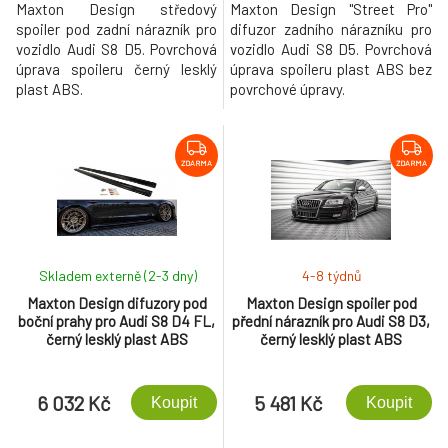
Maxton Design středový
Maxton Design "Street Pro"
spoiler pod zadní nárazník pro
difuzor zadního nárazníku pro
vozidlo Audi S8 D5. Povrchová
vozidlo Audi S8 D5. Povrchová
úprava spoileru černý lesklý
úprava spoileru plast ABS bez
plast ABS.
povrchové úpravy.
ZDARMA
ZDARMA
Skladem externě (2-3 dny)
4-8 týdnů
Maxton Design difuzory pod
Maxton Design spoiler pod
boční prahy pro Audi S8 D4 FL,
přední nárazník pro Audi S8 D3,
černý lesklý plast ABS
černý lesklý plast ABS
6 032 Kč
5 481 Kč
Koupit
Koupit