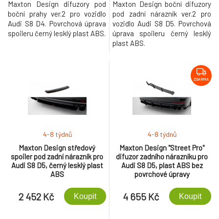
Maxton Design difuzory pod
Maxton Design boční difuzory
boční prahy ver.2 pro vozidlo
pod zadní nárazník ver.2 pro
Audi S8 D4. Povrchová úprava
vozidlo Audi S8 D5. Povrchová
spoileru černý lesklý plast ABS.
úprava spoileru černý lesklý
plast ABS.
ZDARMA
4-8 týdnů
4-8 týdnů
Maxton Design středový
Maxton Design "Street Pro"
spoiler pod zadní nárazník pro
difuzor zadního nárazníku pro
Audi S8 D5, černý lesklý plast
Audi S8 D5, plast ABS bez
ABS
povrchové úpravy
2 452 Kč
4 655 Kč
Koupit
Koupit