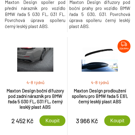
Maxton Design spoiler pod
Maxton Design difuzory pod
přední nárazník pro vozidlo
boční prahy pro vozidlo BMW
BMW řada 5 G30 FL, G31 FL.
řada 5 G30, G31. Povrchová
Povrchová úprava spoileru
úprava spoileru černý lesklý
černý lesklý plast ABS.
plast ABS.
ZDARMA
4-8 týdnů
4-8 týdnů
Maxton Design boční difuzory
Maxton Design prodloužení
pod zadní nárazník pro BMW
spoileru pro BMW řada 5 E61,
řada 5 G30 FL, G31 FL, černý
černý lesklý plast ABS
lesklý plast ABS
2 452 Kč
3 966 Kč
Koupit
Koupit