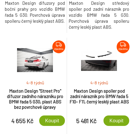
Maxton Design difuzory pod
Maxton Design středový
boční prahy pro vozidlo BMW
spoiler pod zadní nárazník pro
řada 5 G30. Povrchová úprava
vozidlo BMW řada 5 G30.
spoileru černý lesklý plast ABS.
Povrchová úprava spoileru
černý lesklý plast ABS.
ZDARMA
ZDARMA
4-8 týdnů
4-8 týdnů
Maxton Design "Street Pro"
Maxton Design spoiler pod
difuzor zadního nárazníku pro
zadní nárazník pro BMW řada 5
BMW řada 5 G30, plast ABS
F10- F11, černý lesklý plast ABS
bez povrchové úpravy
4 655 Kč
5 481 Kč
Koupit
Koupit