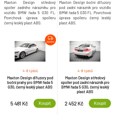
Maxton Design středový
Maxton Design boční difuzory
spoiler zadního nárazníku pro
pod zadní nárazník pro vozidlo
vozidlo BMW řada 5 G30 FL.
BMW řada 5 G30 FL. Povrchová
Povrchová úprava spoileru
úprava spoileru černý lesklý
černý lesklý plast ABS.
plast ABS.
ZDARMA
4-8 týdnů
4-8 týdnů
Maxton Design difuzory pod
Maxton Design středový
boční prahy pro BMW řada 5
spoiler pod zadní nárazník pro
G30, černý lesklý plast ABS
BMW řada 5 G30, černý lesklý
plast ABS
5 481 Kč
2 452 Kč
Koupit
Koupit