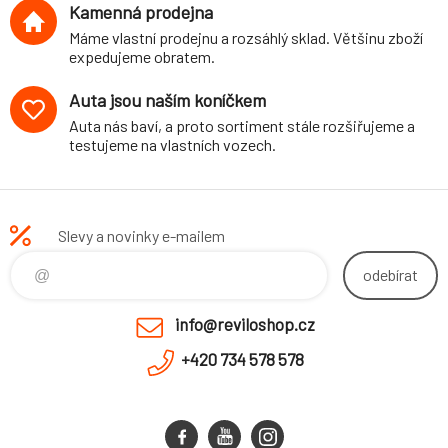
Kamenná prodejna
Máme vlastní prodejnu a rozsáhlý sklad. Většinu zboží
expedujeme obratem.
Auta jsou naším koníčkem
Auta nás baví, a proto sortiment stále rozšiřujeme a
testujeme na vlastních vozech.
Slevy a novinky e-mailem
odebírat
info@reviloshop.cz
+420 734 578 578