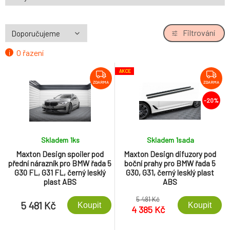
Filtrování
O řazení
AKCE
ZDARMA
ZDARMA
-20%
Skladem 1
ks
Skladem 1
sada
Maxton Design spoiler pod
Maxton Design difuzory pod
přední nárazník pro BMW řada 5
boční prahy pro BMW řada 5
G30 FL, G31 FL, černý lesklý
G30, G31, černý lesklý plast
plast ABS
ABS
5 481 Kč
5 481 Kč
Koupit
Koupit
4 385 Kč