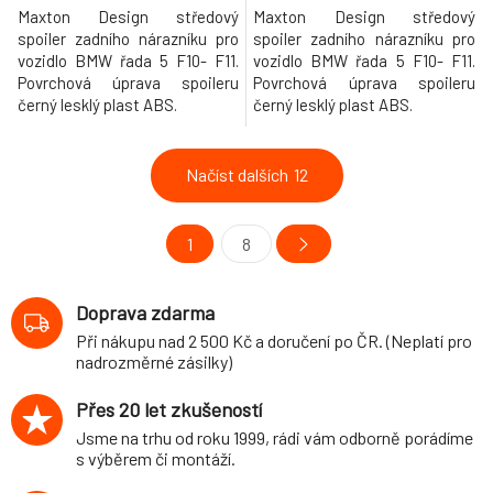
Maxton Design středový
Maxton Design středový
spoiler zadního nárazníku pro
spoiler zadního nárazníku pro
vozidlo BMW řada 5 F10- F11.
vozidlo BMW řada 5 F10- F11.
Povrchová úprava spoileru
Povrchová úprava spoileru
černý lesklý plast ABS.
černý lesklý plast ABS.
Načíst dalších
12
1
8
Doprava zdarma
Při nákupu nad 2 500 Kč a doručení po ČR. (Neplatí pro
nadrozměrné zásilky)
Přes 20 let zkušeností
Jsme na trhu od roku 1999, rádi vám odborně porádíme
s výběrem či montáží.