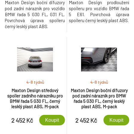
Maxton Design boční difuzory
Maxton Design prodloužení
pod zadní nárazník pro vozidlo
spoileru pro vozidlo BMW řada
BMW řada 5 G30 FL, G31 FL.
5 E61. Povrchová úprava
Povrchová úprava spoileru
spoileru černý lesklý plast ABS.
černý lesklý plast ABS.
4-8 týdnů
4-8 týdnů
Maxton Design středový
Maxton Design boční difuzory
spoiler zadního nárazníku pro
pod zadní nárazník pro BMW
BMW řada 5 G30 FL, černý
řada 5 G30 FL, černý lesklý
lesklý plast ABS, M-pack
plast ABS, M-pack
2 452 Kč
2 452 Kč
Koupit
Koupit