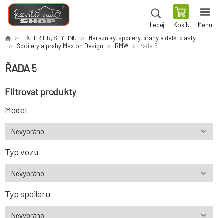
Košík
Menu
Hledej
EXTERIÉR, STYLING
Nárazníky, spoilery, prahy a další plasty
Spoilery a prahy Maxton Design
BMW
řada 5
ŘADA 5
Filtrovat produkty
Model
Typ vozu
Typ spoileru