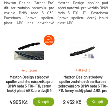
Maxton Design "Street Pro"
Maxton Design spoiler pod
difuzor zadního nárazníku pro
zadní nárazník pro vozidlo BMW
vozidlo BMW řada 5 G30.
řada 5 F10- F11. Povrchová
Povrchová úprava spoileru
úprava spoileru černý lesklý
plast ABS bez povrchové
plast ABS.
úpravy.
ZDARMA
4-8 týdnů
4-8 týdnů
Maxton Design středový
Maxton Design středový
spoiler zadního nárazníku pro
spoiler zadního nárazníku bez
BMW řada 5 F10- F11, černý
žebrování pro BMW řada 5 F10-
lesklý plast ABS, pro dvojité
F11, černý lesklý plast ABS, pro
koncovky na obou stranách
jednoduché koncovky na obou
stranách
4 903 Kč
2 452 Kč
Koupit
Koupit