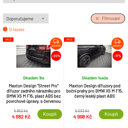
Filtrování
O řazení
AKCE
AKCE
ZDARMA
ZDARMA
-20%
-17%
Skladem 1
ks
Skladem 1
sada
Maxton Design "Street Pro"
Maxton Design difuzory pod
difuzor zadního nárazníku pro
boční prahy pro BMW X5 M F15,
BMW X5 M F15, plast ABS bez
černý lesklý plast ABS
povrchové úpravy, s červenou
linkou
5 852 Kč
6 032 Kč
Koupit
Koupit
4 682 Kč
4 998 Kč