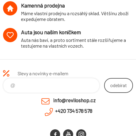
Kamenná prodejna
Máme vlastní prodejnu a rozsáhlý sklad. Většinu zboží
expedujeme obratem.
Auta jsou naším koníčkem
Auta nás baví, a proto sortiment stále rozšiřujeme a
testujeme na vlastních vozech.
Slevy a novinky e-mailem
odebírat
info@reviloshop.cz
+420 734 578 578