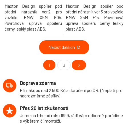
Maxton Design spoiler pod
Maxton Design spoiler pod
přední nárazník ver.2 pro
přední nárazník ver.3 pro vozidlo
vozidlo BMW X5M G05.
BMW X5M F15. Povrchová
Povrchová úprava spoileru
úprava spoileru černý lesklý
černý lesklý plast ABS.
plast ABS.
Načíst dalších
12
1
3
Doprava zdarma
Při nákupu nad 2 500 Kč a doručení po ČR. (Neplatí pro
nadrozměrné zásilky)
Přes 20 let zkušeností
Jsme na trhu od roku 1999, rádi vám odborně porádíme
s výběrem či montáží.