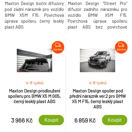
Maxton Design boční difuzory
Maxton Design "Street Pro"
pod zadní nárazník pro vozidlo
difuzor zadního nárazníku pro
BMW X5M F15. Povrchová
vozidlo BMW X5M F15.
úprava spoileru černý lesklý
Povrchová úprava spoileru
plast ABS.
plast ABS bez povrchové
úpravy.
ZDARMA
ZDARMA
4-8 týdnů
4-8 týdnů
Maxton Design prodloužení
Maxton Design spoiler pod
spoileru pro BMW X5 M G05,
přední nárazník ver.2 pro BMW
černý lesklý plast ABS
X5 M F15, černý lesklý plast
ABS
3 966 Kč
6 859 Kč
Koupit
Koupit