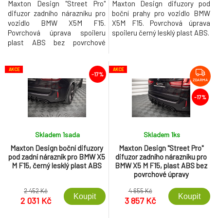
Maxton Design "Street Pro"
Maxton Design difuzory pod
difuzor zadního nárazníku pro
boční prahy pro vozidlo BMW
vozidlo BMW X5M F15.
X5M F15. Povrchová úprava
Povrchová úprava spoileru
spoileru černý lesklý plast ABS.
plast ABS bez povrchové
úpravy.
AKCE
AKCE
-17%
ZDARMA
-17%
Skladem 1
sada
Skladem 1
ks
Maxton Design boční difuzory
Maxton Design "Street Pro"
pod zadní nárazník pro BMW X5
difuzor zadního nárazníku pro
M F15, černý lesklý plast ABS
BMW X5 M F15, plast ABS bez
povrchové úpravy
2 452 Kč
4 655 Kč
Koupit
Koupit
2 031 Kč
3 857 Kč