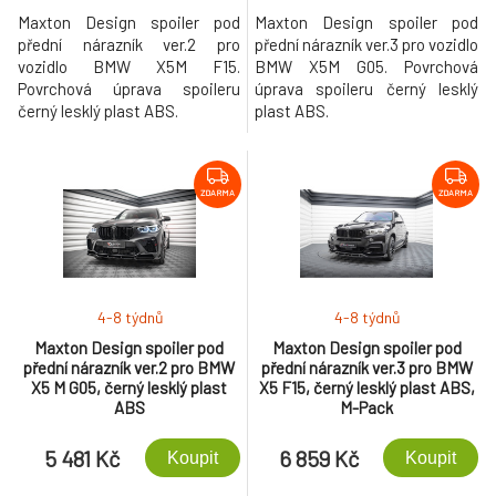
Maxton Design spoiler pod
Maxton Design spoiler pod
přední nárazník ver.2 pro
přední nárazník ver.3 pro vozidlo
vozidlo BMW X5M F15.
BMW X5M G05. Povrchová
Povrchová úprava spoileru
úprava spoileru černý lesklý
černý lesklý plast ABS.
plast ABS.
ZDARMA
ZDARMA
4-8 týdnů
4-8 týdnů
Maxton Design spoiler pod
Maxton Design spoiler pod
přední nárazník ver.2 pro BMW
přední nárazník ver.3 pro BMW
X5 M G05, černý lesklý plast
X5 F15, černý lesklý plast ABS,
ABS
M-Pack
5 481 Kč
6 859 Kč
Koupit
Koupit