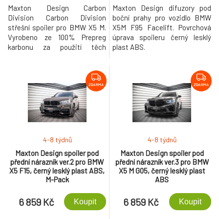
Maxton Design Carbon
Maxton Design difuzory pod
Division Carbon Division
boční prahy pro vozidlo BMW
střešní spoiler pro BMW X5 M.
X5M F95 Facelift. Povrchová
Vyrobeno ze 100% Prepreg
úprava spoileru černý lesklý
karbonu za použití těch
plast ABS.
nejmodernějších technologií a
procesů zpracování
karbonových vláken.
ZDARMA
ZDARMA
4-8 týdnů
4-8 týdnů
Maxton Design spoiler pod
Maxton Design spoiler pod
přední nárazník ver.2 pro BMW
přední nárazník ver.3 pro BMW
X5 F15, černý lesklý plast ABS,
X5 M G05, černý lesklý plast
M-Pack
ABS
6 859 Kč
6 859 Kč
Koupit
Koupit