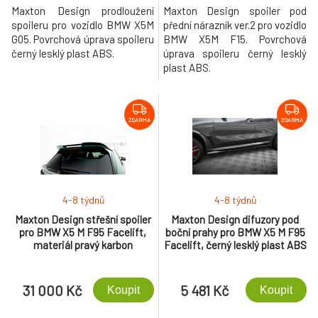
Maxton Design prodloužení
Maxton Design spoiler pod
spoileru pro vozidlo BMW X5M
přední nárazník ver.2 pro vozidlo
G05. Povrchová úprava spoileru
BMW X5M F15. Povrchová
černý lesklý plast ABS.
úprava spoileru černý lesklý
plast ABS.
ZDARMA
ZDARMA
4-8 týdnů
4-8 týdnů
Maxton Design střešní spoiler
Maxton Design difuzory pod
pro BMW X5 M F95 Facelift,
boční prahy pro BMW X5 M F95
materiál pravý karbon
Facelift, černý lesklý plast ABS
31 000 Kč
5 481 Kč
Koupit
Koupit