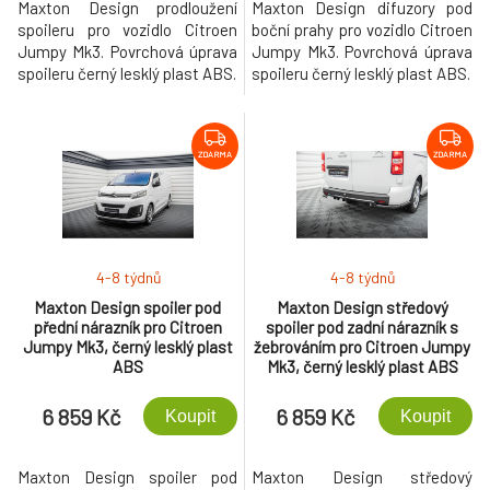
Maxton Design prodloužení
Maxton Design difuzory pod
spoileru pro vozidlo Citroen
boční prahy pro vozidlo Citroen
Jumpy Mk3. Povrchová úprava
Jumpy Mk3. Povrchová úprava
spoileru černý lesklý plast ABS.
spoileru černý lesklý plast ABS.
ZDARMA
ZDARMA
4-8 týdnů
4-8 týdnů
Maxton Design spoiler pod
Maxton Design středový
přední nárazník pro Citroen
spoiler pod zadní nárazník s
Jumpy Mk3, černý lesklý plast
žebrováním pro Citroen Jumpy
ABS
Mk3, černý lesklý plast ABS
6 859 Kč
6 859 Kč
Koupit
Koupit
Maxton Design spoiler pod
Maxton Design středový