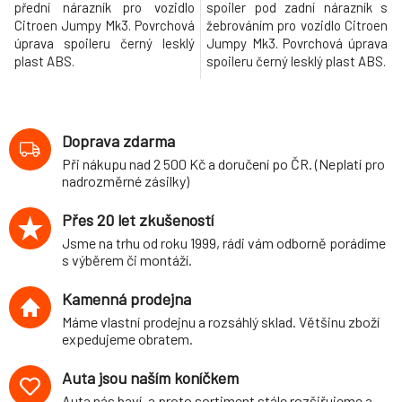
přední nárazník pro vozidlo
spoiler pod zadní nárazník s
Citroen Jumpy Mk3. Povrchová
žebrováním pro vozidlo Citroen
úprava spoileru černý lesklý
Jumpy Mk3. Povrchová úprava
plast ABS.
spoileru černý lesklý plast ABS.
Doprava zdarma
Při nákupu nad 2 500 Kč a doručení po ČR. (Neplatí pro
nadrozměrné zásilky)
Přes 20 let zkušeností
Jsme na trhu od roku 1999, rádi vám odborně porádíme
s výběrem či montáží.
Kamenná prodejna
Máme vlastní prodejnu a rozsáhlý sklad. Většinu zboží
expedujeme obratem.
Auta jsou naším koníčkem
Auta nás baví, a proto sortiment stále rozšiřujeme a