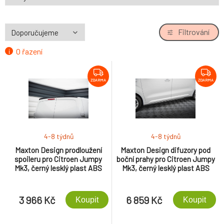
Filtrování
O řazení
ZDARMA
ZDARMA
4-8 týdnů
4-8 týdnů
Maxton Design prodloužení
Maxton Design difuzory pod
spoileru pro Citroen Jumpy
boční prahy pro Citroen Jumpy
Mk3, černý lesklý plast ABS
Mk3, černý lesklý plast ABS
3 966 Kč
6 859 Kč
Koupit
Koupit