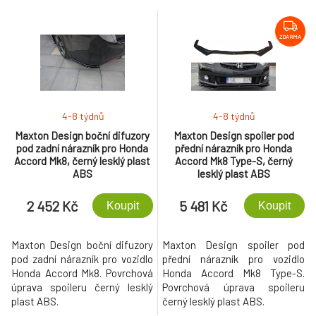
ZDARMA
4-8 týdnů
4-8 týdnů
Maxton Design boční difuzory
Maxton Design spoiler pod
pod zadní nárazník pro Honda
přední nárazník pro Honda
Accord Mk8, černý lesklý plast
Accord Mk8 Type-S, černý
ABS
lesklý plast ABS
2 452 Kč
5 481 Kč
Koupit
Koupit
Maxton Design boční difuzory
Maxton Design spoiler pod
pod zadní nárazník pro vozidlo
přední nárazník pro vozidlo
Honda Accord Mk8. Povrchová
Honda Accord Mk8 Type-S.
úprava spoileru černý lesklý
Povrchová úprava spoileru
plast ABS.
černý lesklý plast ABS.