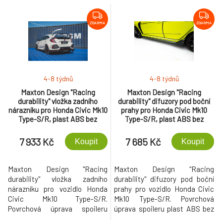
ZDARMA
ZDARMA
4-8 týdnů
4-8 týdnů
Maxton Design "Racing
Maxton Design "Racing
durability" vložka zadního
durability" difuzory pod boční
nárazníku pro Honda Civic Mk10
prahy pro Honda Civic Mk10
Type-S/R, plast ABS bez
Type-S/R, plast ABS bez
povrchové úpravy, s červenou
povrchové úpravy, s červenou
linkou
linkou
7 933 Kč
7 685 Kč
Koupit
Koupit
Maxton Design "Racing
Maxton Design "Racing
durability" vložka zadního
durability" difuzory pod boční
nárazníku pro vozidlo Honda
prahy pro vozidlo Honda Civic
Civic Mk10 Type-S/R.
Mk10 Type-S/R. Povrchová
Povrchová úprava spoileru
úprava spoileru plast ABS bez
plast ABS bez povrchové
povrchové úpravy.