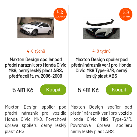
ZDARMA
ZDARMA
4-8 týdnů
4-8 týdnů
Maxton Design spoiler pod
Maxton Design spoiler pod
přední nárazník pro Honda Civic
přední nárazník ver.1 pro Honda
Mk8, černý lesklý plast ABS,
Civic Mk9 Type-S/R, černý
předfacelift, r.v. 2006-2009
lesklý plast ABS
5 481 Kč
5 481 Kč
Koupit
Koupit
Maxton Design spoiler pod
Maxton Design spoiler pod
přední nárazník pro vozidlo
přední nárazník ver.1 pro vozidlo
Honda Civic Mk8. Povrchová
Honda Civic Mk9 Type-S/R.
úprava spoileru černý lesklý
Povrchová úprava spoileru
plast ABS.
černý lesklý plast ABS.