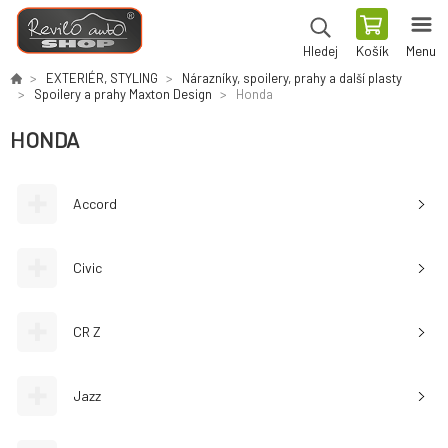
Košík
Menu
Hledej
EXTERIÉR, STYLING
Nárazníky, spoilery, prahy a další plasty
Spoilery a prahy Maxton Design
Honda
HONDA
Accord
Civic
CR Z
Jazz