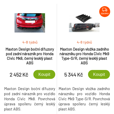
ZDARMA
4-8 týdnů
4-8 týdnů
Maxton Design boční difuzory
Maxton Design vložka zadního
pod zadní nárazník pro Honda
nárazníku pro Honda Civic Mk9
Civic Mk8, černý lesklý plast
Type-S/R, černý lesklý plast
ABS
ABS
2 452 Kč
5 344 Kč
Koupit
Koupit
Maxton Design boční difuzory
Maxton Design vložka zadního
pod zadní nárazník pro vozidlo
nárazníku pro vozidlo Honda
Honda Civic Mk8. Povrchová
Civic Mk9 Type-S/R. Povrchová
úprava spoileru černý lesklý
úprava spoileru černý lesklý
plast ABS.
plast ABS.