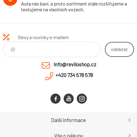
Auta nás baví, a proto sortiment stále rozšiřujeme a
testujeme na vlastních vozech.
Slevy a novinky e-mailem
odebírat
info@reviloshop.cz
+420 734 578 578
Další informace
Vše o nákupu