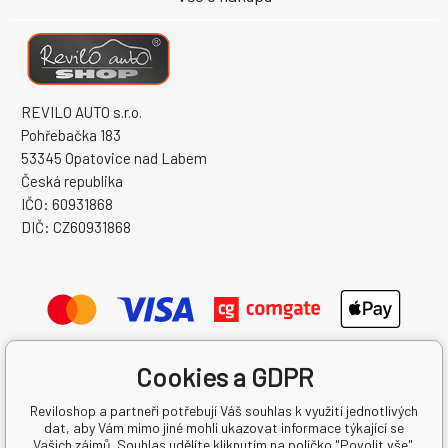
REVILO AUTO s.r.o.
Pohřebačka 183
53345 Opatovice nad Labem
Česká republika
IČO: 60931868
DIČ: CZ60931868
Cookies a GDPR
Reviloshop a partneři potřebují Váš souhlas k využití jednotlivých
dat, aby Vám mimo jiné mohli ukazovat informace týkající se
Vašich zájmů. Souhlas udělíte kliknutím na políčko "Povolit vše".