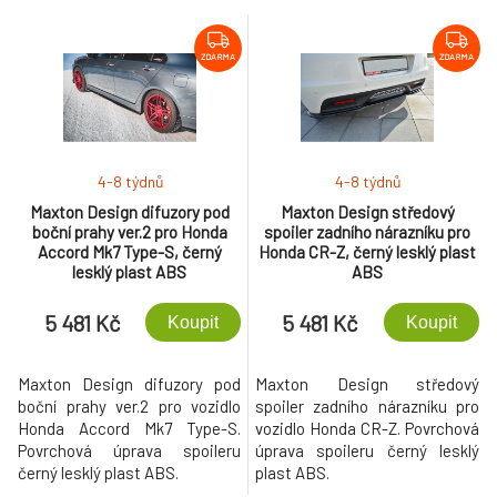
ZDARMA
ZDARMA
4-8 týdnů
4-8 týdnů
Maxton Design difuzory pod
Maxton Design středový
boční prahy ver.2 pro Honda
spoiler zadního nárazníku pro
Accord Mk7 Type-S, černý
Honda CR-Z, černý lesklý plast
lesklý plast ABS
ABS
5 481 Kč
5 481 Kč
Koupit
Koupit
Maxton Design difuzory pod
Maxton Design středový
boční prahy ver.2 pro vozidlo
spoiler zadního nárazníku pro
Honda Accord Mk7 Type-S.
vozidlo Honda CR-Z. Povrchová
Povrchová úprava spoileru
úprava spoileru černý lesklý
černý lesklý plast ABS.
plast ABS.