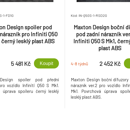
S-1-FD1G
Kód: IN-Q50S-1-RSD2G
on Design spoiler pod
Maxton Design boční d
nárazník pro Infiniti Q50
pod zadní nárazník ver
 černý lesklý plast ABS
Infiniti Q50 S Mk1, čern
plast ABS
5 481 Kč
2 452 Kč
Koupit
4-8 týdnů
Design spoiler pod přední
Maxton Design boční difuzory
pro vozidlo Infiniti Q50 S Mk1.
nárazník ver.2 pro vozidlo Infi
 úprava spoileru černý lesklý
Mk1. Povrchová úprava spoil
.
lesklý plast ABS.