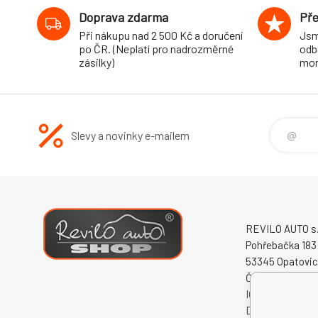
Doprava zdarma
Pře
Při nákupu nad 2 500 Kč a doručení
Jsm
po ČR. (Neplatí pro nadrozměrné
odb
zásilky)
mon
Slevy a novinky e-mailem
REVILO AUTO s.r
Pohřebačka 183
53345 Opatovi
Česká republika
IČO: 60931868
DIČ: CZ609318