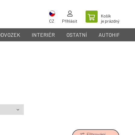
Košík
CZ
Přihlásit
je prázdný
ODVOZEK
INTERIÉR
OSTATNÍ
AUTOHIFI
Filtrování