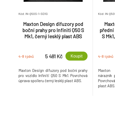
Kód: IN-Q50S-1-SD1G
Kód: IN-Q50
Maxton Design difuzory pod
Maxt
boční prahy pro Infiniti Q50 S
přední 
Mk1, černý lesklý plast ABS
S Mk1,
5 481 Kč
Koupit
4-8 týdnů
4-8 týdnů
Maxton Design difuzory pod boční prahy
Maxton 
pro vozidlo Infiniti Q50 S Mk1. Povrchová
nárazník 
úprava spoileru černý lesklý plast ABS.
Povrchová
plast ABS