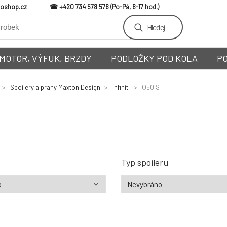
loshop.cz
+420 734 578 578
Hledej
MOTOR, VÝFUK, BRZDY
PODLOŽKY POD KOLA
P
Spoilery a prahy Maxton Design
Infiniti
Q50 S
Typ spoileru