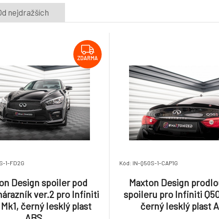
Od nejdražších
ZDARMA
0S-1-FD2G
Kód: IN-Q50S-1-CAP1G
on Design spoiler pod
Maxton Design prodlo
árazník ver.2 pro Infiniti
spoileru pro Infiniti Q5
Mk1, černý lesklý plast
černý lesklý plast 
ABS