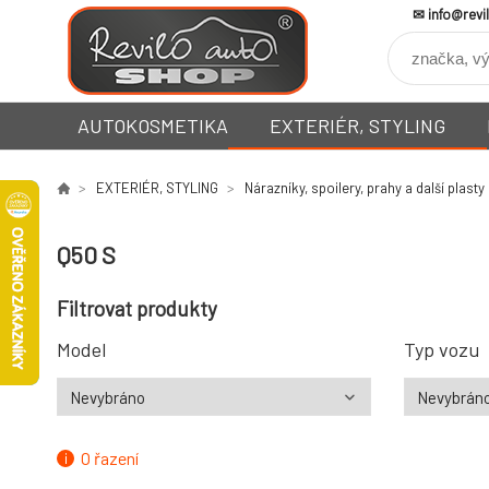
info@revi
AUTOKOSMETIKA
EXTERIÉR, STYLING
EXTERIÉR, STYLING
Nárazníky, spoilery, prahy a další plasty
Q50 S
Filtrovat produkty
Model
Typ vozu
O řazení