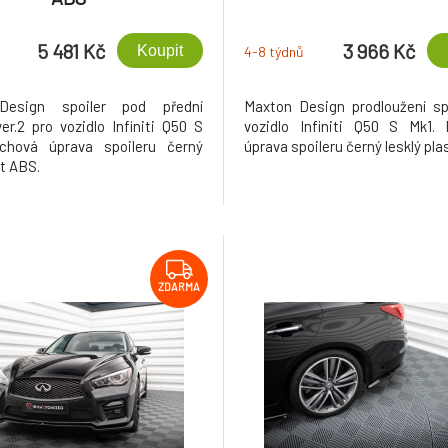
5 481 Kč
3 966 Kč
Koupit
4-8 týdnů
Design spoiler pod přední
Maxton Design prodloužení sp
er.2 pro vozidlo Infiniti Q50 S
vozidlo Infiniti Q50 S Mk1. 
rchová úprava spoileru černý
úprava spoileru černý lesklý pla
st ABS.
ZDARMA