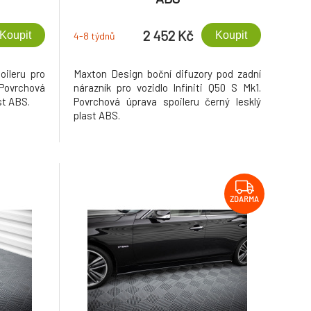
2 452 Kč
Koupit
Koupit
4-8 týdnů
oileru pro
Maxton Design boční difuzory pod zadní
Povrchová
nárazník pro vozidlo Infiniti Q50 S Mk1.
st ABS.
Povrchová úprava spoileru černý lesklý
plast ABS.
ZDARMA