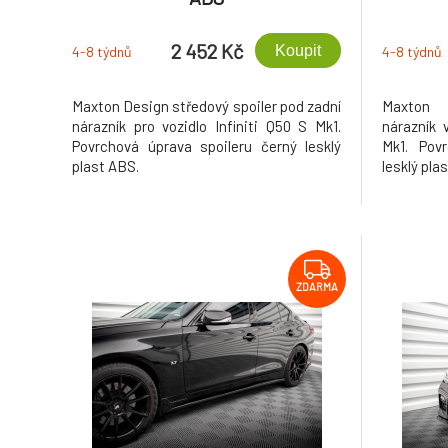
2 452 Kč
Koupit
4-8 týdnů
4-8 týdnů
Maxton Design středový spoiler pod zadní
Maxton 
nárazník pro vozidlo Infiniti Q50 S Mk1.
nárazník v
Povrchová úprava spoileru černý lesklý
Mk1. Pov
plast ABS.
lesklý pla
ZDARMA