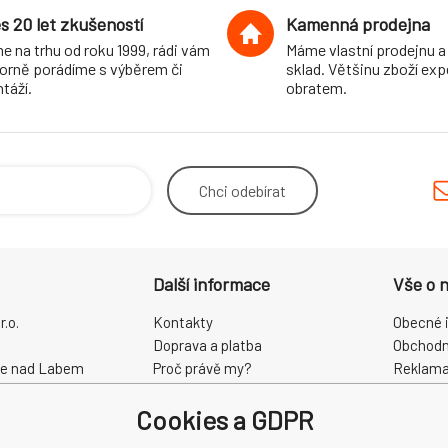
s 20 let zkušeností
Kamenná prodejna
e na trhu od roku 1999, rádi vám
Máme vlastní prodejnu a
orně porádíme s výběrem či
sklad. Většinu zboží ex
táží.
obratem.
Chci
odebírat
Další informace
Vše o 
.o.
Kontakty
Obecné 
Doprava a platba
Obchodn
ce nad Labem
Proč právě my?
Reklama
O nás
Zpracová
Cookies a GDPR
Kamenná prodejna
Odstoup
68