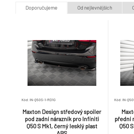
Doporučujeme
Od nejlevnějších
Kód: IN-Q50S-1-RD1G
Kód: IN-Q5
Maxton Design středový spoiler
Maxt
pod zadní nárazník pro Infiniti
přední n
Q50 S Mk1, černý lesklý plast
Q50 S 
ABS