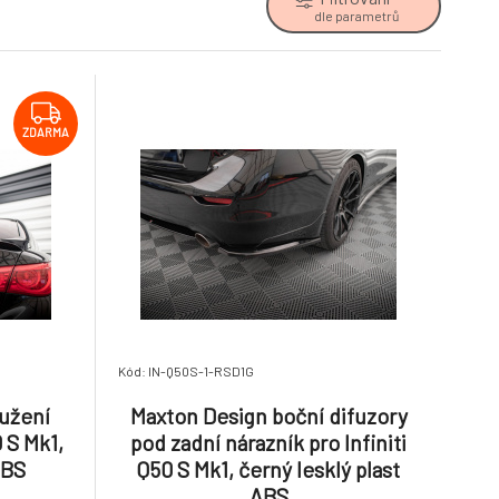
dle parametrů
ZDARMA
Kód: IN-Q50S-1-RSD1G
užení
Maxton Design boční difuzory
0 S Mk1,
pod zadní nárazník pro Infiniti
ABS
Q50 S Mk1, černý lesklý plast
ABS