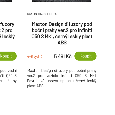
Kód: IN-Q50S-1-SD2G
ifuzory
Maxton Design difuzory pod
.2 pro
boční prahy ver.2 pro Infiniti
ý lesklý
Q50 S Mk1, černý lesklý plast
ABS
5 481 Kč
Koupit
Koupit
4-8 týdnů
 pod zadní
Maxton Design difuzory pod boční prahy
niti Q50 S
ver.2 pro vozidlo Infiniti Q50 S Mk1.
eru černý
Povrchová úprava spoileru černý lesklý
plast ABS.