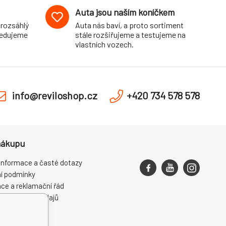
Auta jsou naším koníčkem
 rozsáhlý
Auta nás baví, a proto sortiment
pedujeme
stále rozšiřujeme a testujeme na
vlastních vozech.
info@reviloshop.cz
+420 734 578 578
nákupu
informace a časté dotazy
í podmínky
ce a reklamační řád
ní osobních údajů
ení od smlouvy